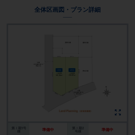
全体区画図・プラン詳細
第Ｉ期1号
第Ｉ期2
準備中
準備中
棟
号棟