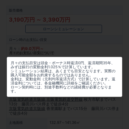
販売価格
3,190万円 ～ 3,390万円
ローンシミュレーション
ローン時の
お支払い目安
月々：
約
9.0
万円～
月々のお支払い目安について
所在地
月々の支払目安は頭金・ボーナス時返済0円、返済期間35年、
みずほ銀行の変動金利1.025％で計算しています。
大阪府枚方市香里ケ丘１２丁目3251番7(地番)
シミュレーション結果は、あくまでも目安となります。実際の
購入可能金額をお約束するものではありません。
金利は、変動金利（元利均等返済方式）で計算しています。返
周辺マップを見る
済金利については、各金融機関に詳細をご確認ください。
ローン契約時には、別途手数料などの諸経費が必要となりま
アクセス
す。
京阪電気鉄道京阪線
,
京阪電気鉄道交野線
枚方市駅までバス
13分 藤田川バス停まで徒歩4分
京阪電気鉄道京阪線
香里園駅までバス15分 藤田川バス停ま
で徒歩4分
132.97～141.36㎡
土地面積