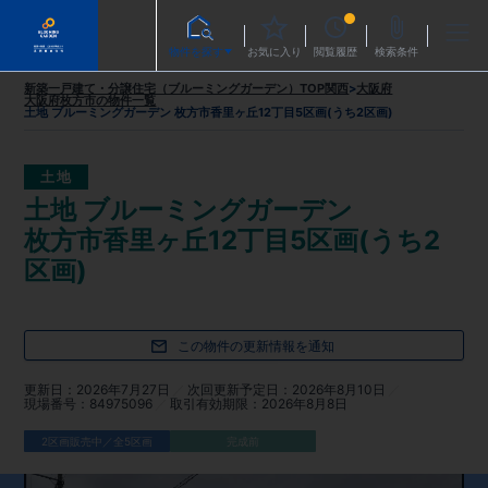
物件を探す
お気に入り
閲覧履歴
検索条件
新築一戸建て・分譲住宅（ブルーミングガーデン）TOP
関西
>
大阪府
大阪府枚方市
の物件一覧
土地 ブルーミングガーデン 枚方市香里ヶ丘12丁目5区画(うち2区画)
土地
土地 ブルーミングガーデン
枚方市香里ヶ丘12丁目5区画(うち2
区画)
この物件の更新情報を通知
更新日
2026年7月27日
次回更新予定日
2026年8月10日
現場番号
84975096
取引有効期限
2026年8月8日
2区画販売中／全5区画
完成前