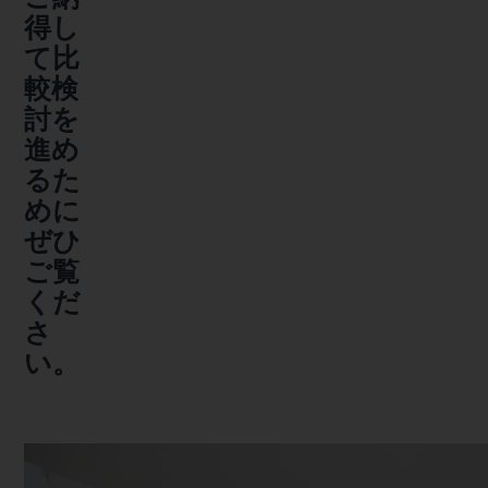
得し
て比
較検
討を
進め
るた
めに
ぜひ
ご覧
くだ
さ
い。