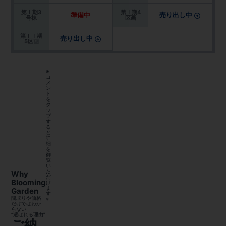
第Ｉ期3
第Ｉ期4
準備中
売り出し中
号棟
区画
第ＩＩ期
売り出し中
5区画
※
コ
メ
ン
ト
を
タ
ッ
プ
す
る
と
詳
細
を
御
覧
い
た
Why
だ
Blooming
け
ま
Garden
す
間取りや価格
※
だけではわか
らない
“選ばれる理由”
ご納