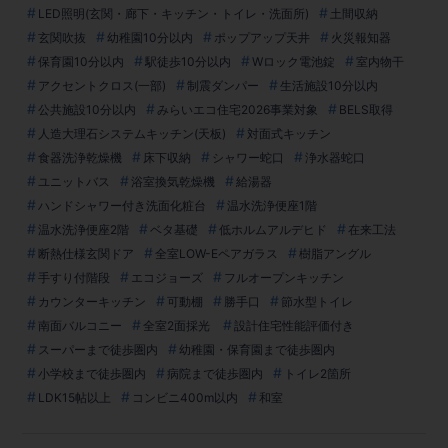
LED照明(玄関・廊下・キッチン・トイレ・洗面所)
土間収納
玄関吹抜
幼稚園10分以内
ポップアップ天井
火災報知器
保育園10分以内
駅徒歩10分以内
Wロック電池錠
室内物干
アクセントクロス(一部)
制震ダンパー
生活施設10分以内
公共施設10分以内
みらいエコ住宅2026事業対象
BELS取得
人造大理石システムキッチン(天板)
対面式キッチン
食器洗浄乾燥機
床下収納
シャワー蛇口
浄水器蛇口
ユニットバス
浴室換気乾燥機
給湯器
ハンドシャワー付き洗面化粧台
温水洗浄便座1階
温水洗浄便座2階
ベタ基礎
低ホルムアルデヒド
在来工法
断熱仕様玄関ドア
全室LOW-Eペアガラス
樹脂アングル
手すり付階段
エコジョーズ
フルオープンキッチン
カウンターキッチン
可動棚
勝手口
節水型トイレ
南面バルコニー
全室2面採光
設計住宅性能評価付き
スーパーまで徒歩圏内
幼稚園・保育園まで徒歩圏内
小学校まで徒歩圏内
病院まで徒歩圏内
トイレ2箇所
LDK15帖以上
コンビニ400m以内
和室