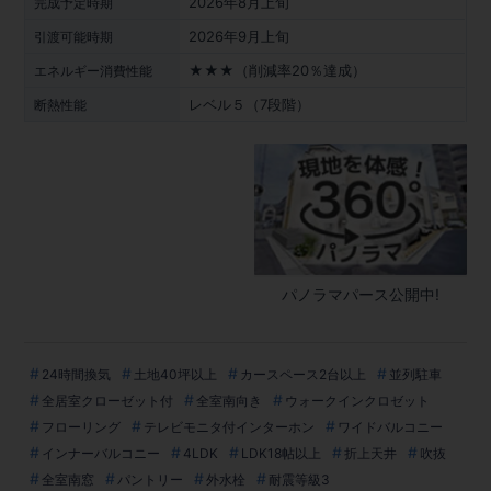
2026年8月上旬
完成予定時期
2026年9月上旬
引渡可能時期
★★★（削減率20％達成）
エネルギー消費性能
レベル５（7段階）
断熱性能
パノラマパース公開中!
24時間換気
土地40坪以上
カースペース2台以上
並列駐車
全居室クローゼット付
全室南向き
ウォークインクロゼット
フローリング
テレビモニタ付インターホン
ワイドバルコニー
インナーバルコニー
4LDK
LDK18帖以上
折上天井
吹抜
全室南窓
パントリー
外水栓
耐震等級3