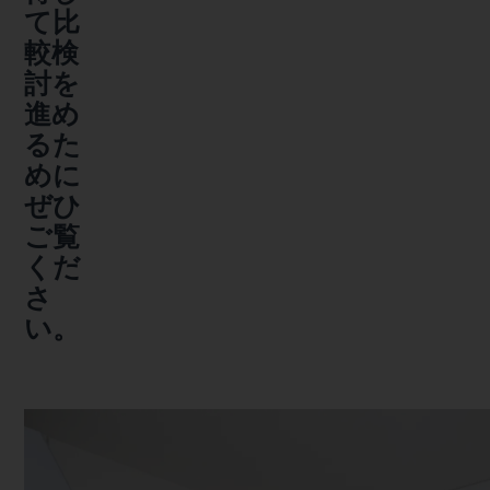
て比
較検
討を
進め
るた
めに
ぜひ
ご覧
くだ
さ
い。