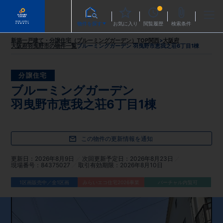
物件を探す
お気に入り
閲覧履歴
検索条件
新築一戸建て・分譲住宅（ブルーミングガーデン）TOP
関西
>
大阪府
大阪府羽曳野市
の物件一覧
ブルーミングガーデン 羽曳野市恵我之荘6丁目1棟
分譲住宅
ブルーミングガーデン
羽曳野市恵我之荘6丁目1棟
この物件の更新情報を通知
更新日
2026年8月9日
次回更新予定日
2026年8月23日
現場番号
84375027
取引有効期限
2026年8月10日
1区画販売中／全1区画
みらいエコ住宅2026事業
バーチャル内覧可