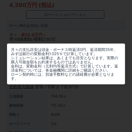
4,390万円 (税込)
ローンシミュレーション
ローン時の
お支払い目安
月々：
約
12.4
万円～
月々のお支払い目安について
所在地
月々の支払目安は頭金・ボーナス時返済0円、返済期間35年、
みずほ銀行の変動金利1.025％で計算しています。
大阪府羽曳野市恵我之荘６丁目97番5(地番)
シミュレーション結果は、あくまでも目安となります。実際の
購入可能金額をお約束するものではありません。
金利は、変動金利（元利均等返済方式）で計算しています。返
周辺マップを見る
済金利については、各金融機関に詳細をご確認ください。
ローン契約時には、別途手数料などの諸経費が必要となりま
アクセス
す。
近鉄南大阪線
恵我ノ荘駅まで徒歩7分
154.56㎡
土地面積
115.25㎡
建物面積
4LDK
間取り
2台
カースペース