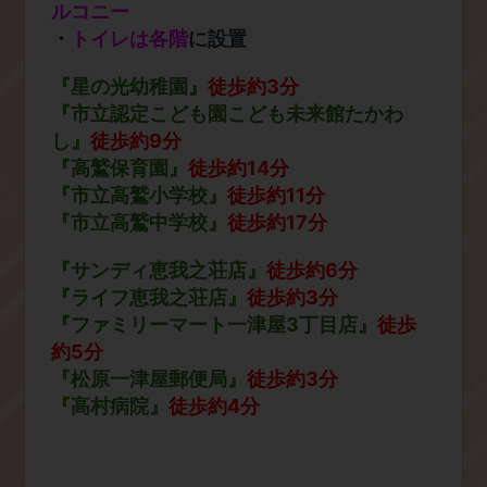
ルコニー
​・
トイレは各階
に設置
『星の光幼稚園』
徒歩約3分
『市立認定こども園こども未来館たかわ
し』
徒歩約9分
『高鷲保育園』
徒歩約14分
『市立高鷲小学校』
徒歩約11分
『市立高鷲中学校』
徒歩約17分
『サンディ恵我之荘店』
徒歩約6分
『ライフ恵我之荘店』
徒歩約3分
​『ファミリーマート一津屋3丁目店』
徒歩
約5分
『松原一津屋郵便局』
徒歩約3分
『高村病院』
徒歩約4分