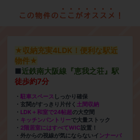
★収納充実4LDK！便利な駅近
物件★
■
近鉄南大阪線『恵我之荘』駅
徒歩約7分
​・
駐車スペース
しっかり確保
​・玄関がすっきり片付く
土間収納
​・
LDK＋和室で24帖超
の大空間
​・
キッチンパントリー
で大量ストック
・
2階居室にはすべてWIC
設置！
​・外からの視線が気にならないイ
ンナーバ