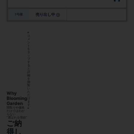
売り出し中
1号棟
※
コ
メ
ン
ト
を
タ
ッ
プ
す
る
と
詳
細
を
御
覧
い
た
Why
だ
Blooming
け
ま
Garden
す
間取りや価格
※
だけではわか
らない
“選ばれる理由”
ご納
得し