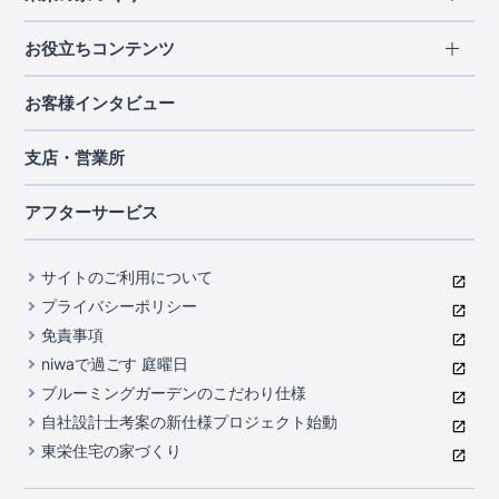
北海道・東北
長期優良住宅
お役立ちコンテンツ
北海道
宮城県
福島県
住宅性能評価書
関東
ご契約までの道のり
お客様インタビュー
茨城県
栃木県
群馬県
埼玉県
ブルーミングガーデンは地震につよい<地盤編>
現地見学ガイド
千葉県
東京都
神奈川県
支店・営業所
ブルーミングガーデンは地震につよい<建物編>
住宅にまつわるコラム
中部
室内空間を快適に保つ断熱性能
アフターサービス
ご紹介制度のご案内
山梨県
静岡県
愛知県
コストパフォーマンスに自信
関西
よくあるご質問
サイトのご利用について
充実のアフターサポート
滋賀県
京都府
大阪府
兵庫県
東栄INDEX（用語集）
プライバシーポリシー
奈良県
第三者評価によるお墨付き
免責事項
中国・四国
niwaで過ごす 庭曜日
家づくりのプロにも選ばれるブルーミングガーデン
岡山県
広島県
ブルーミングガーデンのこだわり仕様
住んでみるとじわじわ伝わる暮らしやすさへのこだわり
自社設計士考案の新仕様プロジェクト始動
九州・沖縄
東栄住宅の家づくり
自社一貫体制
福岡県
熊本県
沖縄県