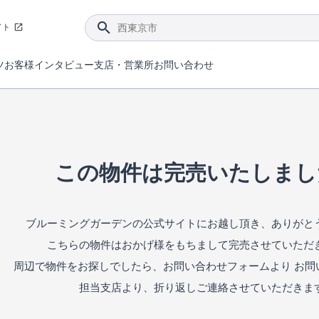
イト
ツ
お客様インタビュー
支店・営業所
お問い合わせ
てダメージを抑える制震技術。
4分野6項目で最高等級を取得！
ブルーミングガーデンは選ばれています。
件があったら行ってみよう！
ブルーミングガーデンは全棟で断熱等性能等級の「5」以上を標準取得しています。
東栄住宅では、地盤に特化した造成部門を社内に設置しお客様が安心して暮らせる土地をご提供するために、様々な取り組みを行っています。
声を大きくしてお伝えすることではないけど、実際に住んでみるとわかってくる。ブルーミングガーデンがこだわる「暮らしやすさ」を少しだけご紹介。
住宅にまつわるコラム。エリアから、キーワードから検索ができます。
室内空間を快適に保つ断熱性能
｢良い家を作って、きちんと手入れをして、長く大切に使う｣ことを目的とした、国が定めた7つの技術基準をクリ
ここまでやって低価格。コストパフォー
東栄住宅の特徴のひとつが自社一貫体制。土地の仕入れからお客様のご入居まで、東栄住宅のスタッフが携わっています。
東栄住宅の『分譲住宅』、『注文住宅』をご紹介いただくことでご紹介者様・ご成約いただいたお客様双方に特典をお贈りします。
この物件は完売いたしまし
ブルーミングガーデンの公式サイトにお越し頂き、ありがと
こちらの物件はおかげ様をもちまして完売させていただ
周辺で物件をお探しでしたら、お問い合わせフォームより お問
担当支店より、折り返しご連絡させていただきま