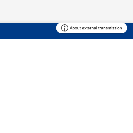
お問い合わせ
求む!! 建売用地
仲介会社様専用ページ