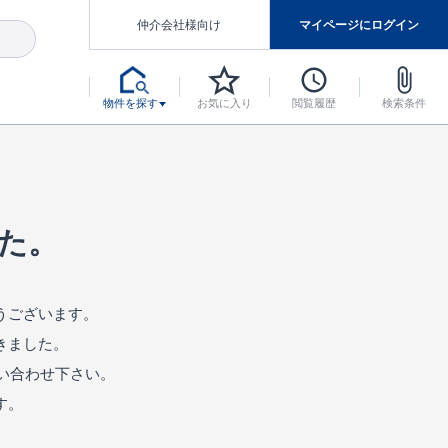
仲介会社様向け
マイページにログイン
物件を探す
お気に入り
閲覧履歴
検索条件
アした認定住宅です。
マンスには自信があります。
デザインテイストごとにサブブランドを開設し、意匠性の高い住宅を、よりわかりやすく、手の届きやすい形でご提案していきます。
東栄住宅では、お引渡し後最大10回の無料定期点検と最大60年間の品質保証を実施しています。
当サイトについて、ブルーミングガーデンシリーズに関して、東栄ホームサービス株式会社について。
デザインで、分譲住宅を変えていく。
た。
うございます。
きました。
い合わせ下さい。
す。