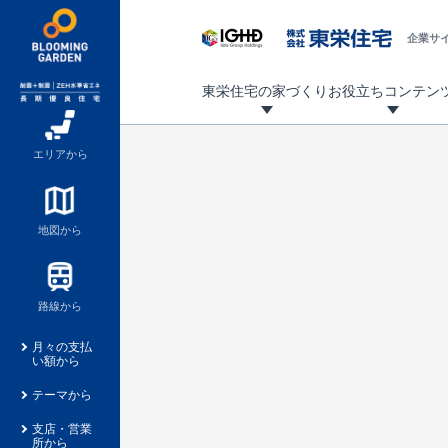
企業サ
東栄住宅の家づくり
お役立ちコンテン
地震に強い東栄住宅！ブルーミングガーデンは全棟住宅性能評価最高等級を取得！
「暮らしを豊かに」「帰ってきたくなる家」「お家時間を充実させたい」その想いから自社の設計士がお客様のニーズを反映した住み心地の良い新たな仕様を定期的にお届けしていきます。
設計から完成まで、国が定めた第三者機関が住宅性能を評価します
不動産（新築一戸建て・土地・条件付売地）購入は、各種手続きや見慣れない言葉などがたくさんあります。そんな不安もスッキリ解消！
東栄住宅に関する大切なキーワードの意味を一覧から見ることができます。
自社設計士考案の新仕様プロジェクト始動！
揺れに耐えるだけではなく、揺れ自体を低減し
ブルーミングガーデンは全棟住宅性能表示制度
家づくりのプロである業者さん、内情を知り尽くした東栄住宅の社員にも
現地見学するとメリットいっぱい！気になる物
家づくりのプロにも選ばれています
もっと暮らし快適プロジェクト
エリアから
地図から
路線から
月々の支払
い額から
テーマから
支店・営業
所から