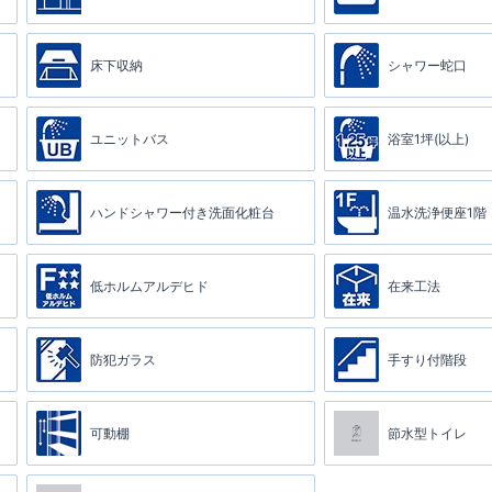
床下収納
シャワー蛇口
ユニットバス
浴室1坪(以上)
ハンドシャワー付き洗面化粧台
温水洗浄便座1階
低ホルムアルデヒド
在来工法
防犯ガラス
手すり付階段
可動棚
節水型トイレ