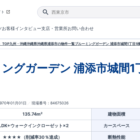
イト
ツ
お客様インタビュー
支店・営業所
お問い合わせ
てダメージを抑える制震技術。
4分野6項目で最高等級を取得！
ブルーミングガーデンは選ばれています。
件があったら行ってみよう！
ブルーミングガーデンは全棟で断熱等性能等級の「5」以上を標準取得しています。
東栄住宅では、地盤に特化した造成部門を社内に設置しお客様が安心して暮らせる土地をご提供するために、様々な取り組みを行っています。
声を大きくしてお伝えすることではないけど、実際に住んでみるとわかってくる。ブルーミングガーデンがこだわる「暮らしやすさ」を少しだけご紹介。
住宅にまつわるコラム。エリアから、キーワードから検索ができます。
室内空間を快適に保つ断熱性能
｢良い家を作って、きちんと手入れをして、長く大切に使う｣ことを目的とした、国が定めた7つの技術基準をクリ
ここまでやって低価格。コストパフォー
東栄住宅の特徴のひとつが自社一貫体制。土地の仕入れからお客様のご入居まで、東栄住宅のスタッフが携わっています。
東栄住宅の『分譲住宅』、『注文住宅』をご紹介いただくことでご紹介者様・ご成約いただいたお客様双方に特典をお贈りします。
TOP
九州・沖縄
沖縄県
沖縄県浦添市
の物件一覧
ブルーミングガーデン 浦添市城間1丁目1棟
ングガーデン 浦添市城間1
1970年01月01日
現場番号
84675026
135.74m²
建物面積
LDK+ウォークインクローゼット×2
カースペース
★★★★（削減率30％達成）
断熱性能