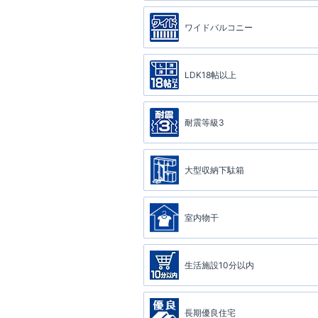
ワイドバルコニー
LDK18帖以上
耐震等級3
大型収納下駄箱
室内物干
生活施設10分以内
長期優良住宅