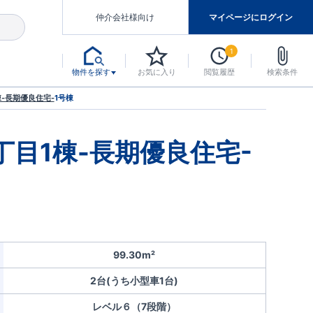
仲介会社様向け
マイページにログイン
1
物件を探す
お気に入り
閲覧履歴
検索条件
アした認定住宅です。
マンスには自信があります。
デザインテイストごとにサブブランドを開設し、意匠性の高い住宅を、よりわかりやすく、手の届きやすい形でご提案していきます。
東栄住宅では、お引渡し後最大10回の無料定期点検と最大60年間の品質保証を実施しています。
当サイトについて、ブルーミングガーデンシリーズに関して、東栄ホームサービス株式会社について。
デザインで、分譲住宅を変えていく。
-長期優良住宅-
1号棟
丁目1棟-長期優良住宅-
99.30m²
2台(うち小型車1台)
レベル６（7段階）