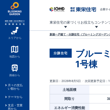
企業サ
東栄住宅の家づくり
お役立ちコンテン
地震に強い東栄住宅！ブルーミングガーデンは全棟住宅性能評価最高等級を取得！
「暮らしを豊かに」「帰ってきたくなる家」「お家時間を充実させたい」その想いから自社の設計士がお客様のニーズを反映した住み心地の良い新たな仕様を定期的にお届けしていきます。
設計から完成まで、国が定めた第三者機関が住宅性能を評価します
不動産（新築一戸建て・土地・条件付売地）購入は、各種手続きや見慣れない言葉などがたくさんあります。そんな不安もスッキリ解消！
東栄住宅に関する大切なキーワードの意味を一覧から見ることができます。
自社設計士考案の新仕様プロジェクト始動！
揺れに耐えるだけではなく、揺れ自体を低減し
ブルーミングガーデンは全棟住宅性能表示制度
家づくりのプロである業者さん、内情を知り尽くした東栄住宅の社員にも
現地見学するとメリットいっぱい！気になる物
家づくりのプロにも選ばれています
もっと暮らし快適プロジェクト
新築一戸建て・分譲住宅（ブルーミングガーデン）
エリアから
ブルーミ
分譲住宅
地図から
1号棟
路線から
更新日
2026年8月5日
次回更新予定日
月々の支払
い額から
土地面積
テーマから
間取り
3
支店・営業
エネルギー消費性能
所から