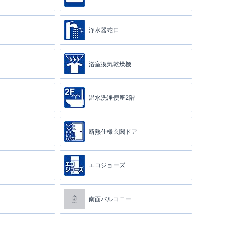
浄水器蛇口
浴室換気乾燥機
温水洗浄便座2階
断熱仕様玄関ドア
エコジョーズ
南面バルコニー