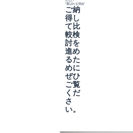
らない
“選ばれる理由”
ご納
得し
て比
較検
討を
進め
るた
めに
ぜひ
ご覧
くだ
さ
い。