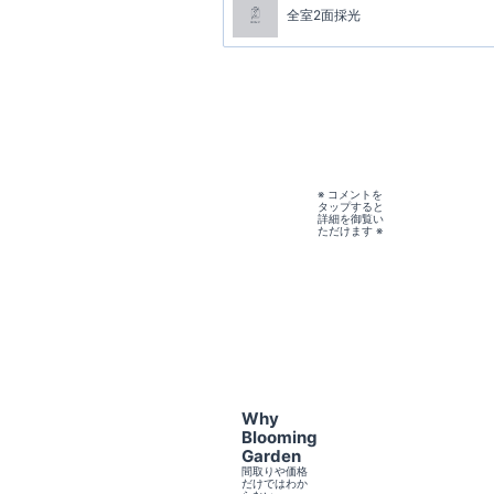
全室2面採光
※ コメントを
タップすると
詳細を御覧い
ただけます ※
Why
Blooming
Garden
間取りや価格
だけではわか