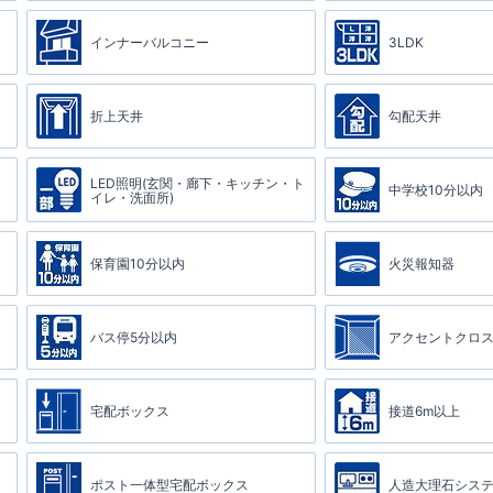
インナーバルコニー
3LDK
折上天井
勾配天井
LED照明(玄関・廊下・キッチン・ト
中学校10分以内
イレ・洗面所)
保育園10分以内
火災報知器
バス停5分以内
アクセントクロス
宅配ボックス
接道6m以上
ポスト一体型宅配ボックス
人造大理石システ