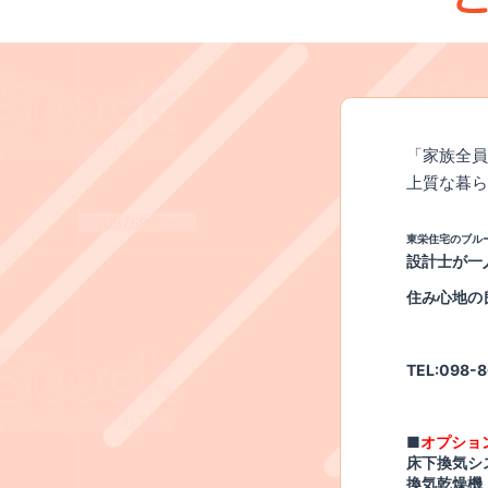
「家族全員
上質な暮ら
東栄住宅のブル
設計士が一
住み心地
TEL:098-
■
オプショ
床下換気シ
換気乾燥機