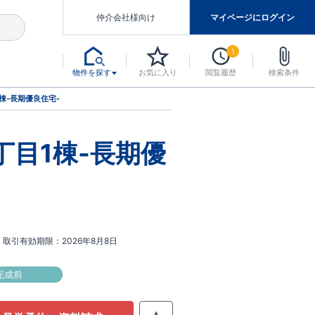
仲介会社様向け
マイページにログイン
1
物件を探す
お気に入り
閲覧履歴
検索条件
アした認定住宅です。
マンスには自信があります。
デザインテイストごとにサブブランドを開設し、意匠性の高い住宅を、よりわかりやすく、手の届きやすい形でご提案していきます。
東栄住宅では、お引渡し後最大10回の無料定期点検と最大60年間の品質保証を実施しています。
当サイトについて、ブルーミングガーデンシリーズに関して、東栄ホームサービス株式会社について。
デザインで、分譲住宅を変えていく。
棟-長期優良住宅-
丁目1棟-長期優
取引有効期限
2026年8月8日
完成前