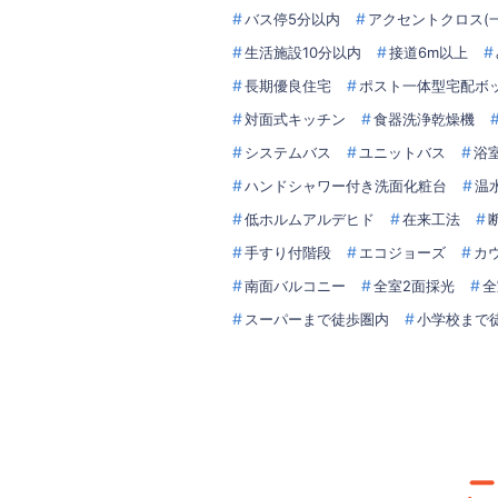
バス停5分以内
アクセントクロス(一
生活施設10分以内
接道6m以上
長期優良住宅
ポスト一体型宅配ボ
対面式キッチン
食器洗浄乾燥機
システムバス
ユニットバス
浴室
ハンドシャワー付き洗面化粧台
温
低ホルムアルデヒド
在来工法
手すり付階段
エコジョーズ
カ
南面バルコニー
全室2面採光
全
スーパーまで徒歩圏内
小学校まで