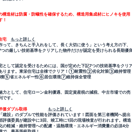
の構造材は防腐・防蟻性を確保するため、構造用集成材にヒノキを使用
す！
住宅
もっと詳しく
作って、きちんと手入れをして、長く大切に使う」という考え方の下、
7
つの厳しい技術基準をクリアした物件だけが認定を受けられる長期優
宅として認定を受けるためには、国が定めた下記
7
つの技術基準をクリ
あります。東栄住宅は全棟でクリア！
①
耐震性
②
劣化対策
③
維持管理
積
⑤
省エネルギー性
⑥
居住環境
⑦
維持保全管理
魅力として、住宅ローン金利優遇、固定資産税の減税、中古市場での売
利です。
評価ダブル取得
もっと詳しく
「建設」のダブルで性能を評価されています！図面を第三者機関へ提出
部評価委員が建設中に
3
回、竣工時に
1
回の現場検査が行われます。構造
化の軽減・維持管理への配慮・温熱環境・エネルギー消費量の必須
4
分
境で、最高等級取得！