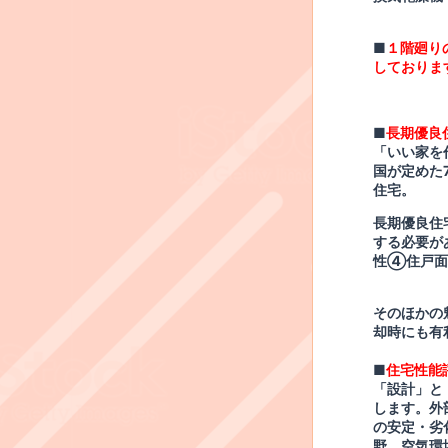
■
１階廻り
しておりま
■
長期優良
「いい家を
国が定めた
住宅。
長期優良住
する必要が
性
④
住戸面
そのほかの
却時にも有
■
住宅性能
「設計」と
します。外
の安定・劣
野、空気環