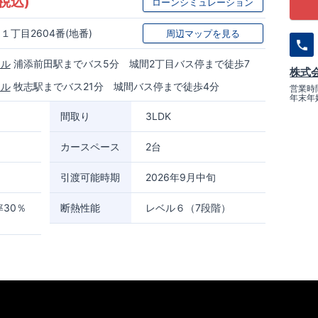
(税込)
ローンシミュレーション
丁目2604番(地番)
周辺マップを見る
ール
浦添前田駅までバス5分 城間2丁目バス停まで徒歩7
株式
ール
牧志駅までバス21分 城間バス停まで徒歩4分
営業時間
年末年
間取り
3LDK
カースペース
2台
引渡可能時期
2026年9月中旬
30％
断熱性能
レベル６（7段階）