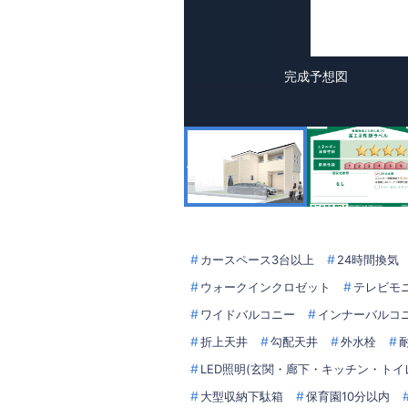
完成予想図
カースペース3台以上
24時間換気
ウォークインクロゼット
テレビモ
ワイドバルコニー
インナーバルコ
折上天井
勾配天井
外水栓
LED照明(玄関・廊下・キッチン・トイ
大型収納下駄箱
保育園10分以内