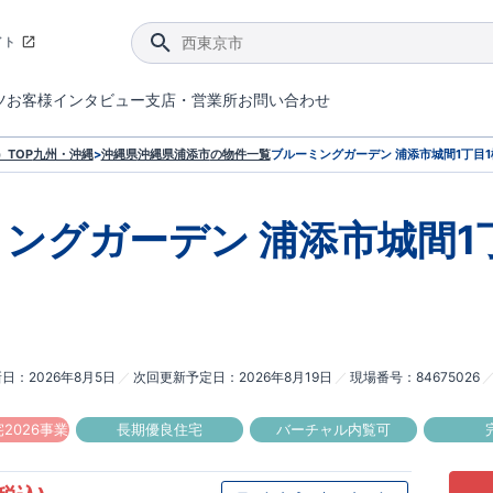
イト
ツ
お客様インタビュー
支店・営業所
お問い合わせ
てダメージを抑える制震技術。
4分野6項目で最高等級を取得！
ブルーミングガーデンは選ばれています。
件があったら行ってみよう！
ブルーミングガーデンは全棟で断熱等性能等級の「5」以上を標準取得しています。
東栄住宅では、地盤に特化した造成部門を社内に設置しお客様が安心して暮らせる土地をご提供するために、様々な取り組みを行っています。
声を大きくしてお伝えすることではないけど、実際に住んでみるとわかってくる。ブルーミングガーデンがこだわる「暮らしやすさ」を少しだけご紹介。
住宅にまつわるコラム。エリアから、キーワードから検索ができます。
室内空間を快適に保つ断熱性能
｢良い家を作って、きちんと手入れをして、長く大切に使う｣ことを目的とした、国が定めた7つの技術基準をクリ
ここまでやって低価格。コストパフォー
東栄住宅の特徴のひとつが自社一貫体制。土地の仕入れからお客様のご入居まで、東栄住宅のスタッフが携わっています。
東栄住宅の『分譲住宅』、『注文住宅』をご紹介いただくことでご紹介者様・ご成約いただいたお客様双方に特典をお贈りします。
TOP
九州・沖縄
>
沖縄県
沖縄県浦添市
の物件一覧
ブルーミングガーデン 浦添市城間1丁目1
ミングガーデン
浦添市城間1
新日
2026年8月5日
次回更新予定日
2026年8月19日
現場番号
84675026
2026事業
長期優良住宅
バーチャル内覧可