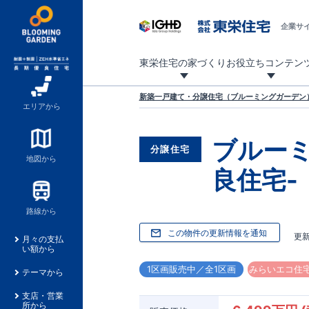
企業サ
東栄住宅の家づくり
お役立ちコンテン
地震に強い東栄住宅！ブルーミングガーデンは全棟住宅性能評価最高等級を取得！
「暮らしを豊かに」「帰ってきたくなる家」「お家時間を充実させたい」その想いから自社の設計士がお客様のニーズを反映した住み心地の良い新たな仕様を定期的にお届けしていきます。
設計から完成まで、国が定めた第三者機関が住宅性能を評価します
不動産（新築一戸建て・土地・条件付売地）購入は、各種手続きや見慣れない言葉などがたくさんあります。そんな不安もスッキリ解消！
東栄住宅に関する大切なキーワードの意味を一覧から見ることができます。
自社設計士考案の新仕様プロジェクト始動！
揺れに耐えるだけではなく、揺れ自体を低減し
ブルーミングガーデンは全棟住宅性能表示制度
家づくりのプロである業者さん、内情を知り尽くした東栄住宅の社員にも
現地見学するとメリットいっぱい！気になる物
家づくりのプロにも選ばれています
もっと暮らし快適プロジェクト
新築一戸建て・分譲住宅（ブルーミングガーデン）
エリアから
ブルー
分譲住宅
地図から
良住宅-
路線から
この物件の更新情報を通知
更
月々の支払
い額から
1区画販売中／全1区画
みらいエコ住宅
テーマから
支店・営業
所から