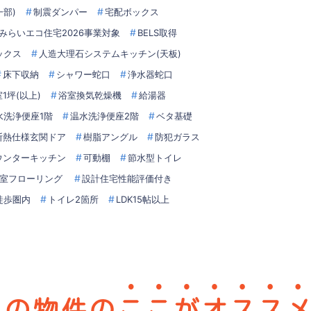
部)
制震ダンパー
宅配ボックス
みらいエコ住宅2026事業対象
BELS取得
ックス
人造大理石システムキッチン(天板)
床下収納
シャワー蛇口
浄水器蛇口
1坪(以上)
浴室換気乾燥機
給湯器
水洗浄便座1階
温水洗浄便座2階
ベタ基礎
断熱仕様玄関ドア
樹脂アングル
防犯ガラス
ウンターキッチン
可動棚
節水型トイレ
室フローリング
設計住宅性能評価付き
徒歩圏内
トイレ2箇所
LDK15帖以上