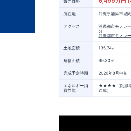
6,499万円 
販売価格
所在地
沖縄県浦添市城間１
アクセス
沖縄都市モノレ
分
沖縄都市モノレ
土地面積
135.74㎡
建物面積
99.30㎡
完成予定時期
2026年8月中旬
エネルギー消
★★★★（削減率
費性能
達成）