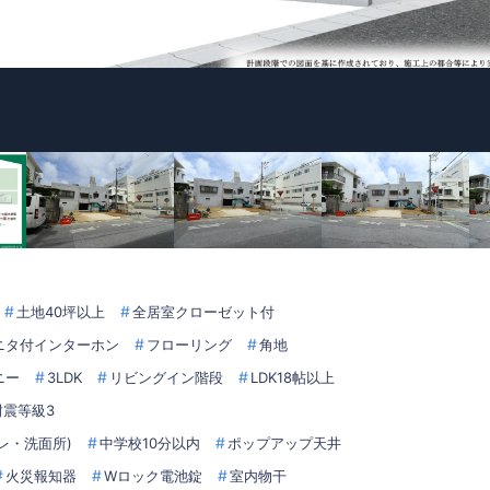
土地40坪以上
全居室クローゼット付
ニタ付インターホン
フローリング
角地
ニー
3LDK
リビングイン階段
LDK18帖以上
耐震等級3
レ・洗面所)
中学校10分以内
ポップアップ天井
火災報知器
Wロック電池錠
室内物干