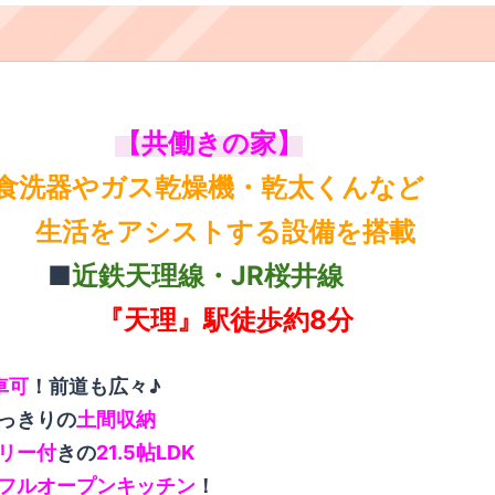
【共働きの家】
食洗器やガス乾燥機・乾太くんなど
生活をアシストする設備を搭載
​
​■
近鉄天理線・JR桜井線
『天理』駅徒歩約8分
​
車可
！前道も広々♪
っきりの
土間収納
リー付
きの
21.5帖LDK
フルオープンキッチン
！