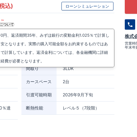
(税込)
ローンシミュレーション
円～
について
円、返済期間35年、みずほ銀行の変動金利1.025％で計算し
株式
町923番他(地番)
周辺マップを見る
営業時間
目安となります。実際の購入可能金額をお約束するものではあ
年末年
線
天理駅まで徒歩8分
）で計算しています。返済金利については、各金融機関に詳細
線
天理駅まで徒歩8分
諸経費が必要となります。
間取り
3LDK
カースペース
2台
引渡可能時期
2026年9月下旬
0％達
断熱性能
レベル５（7段階）