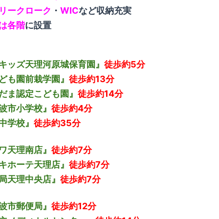
リークローク
・
WIC
など収納充実
は各階
に設置
キッズ天理河原城保育園』
徒歩約5分
ども園前栽学園』
徒歩約13分
だま認定こども園』
徒歩約14分
波市小学校』
徒歩約4分
中学校』
徒歩約35分
ワ天理南店』
徒歩約7分
キホーテ天理店』
徒歩約7分
局天理中央店』
徒歩約7分
波市郵便局』
徒歩約12分