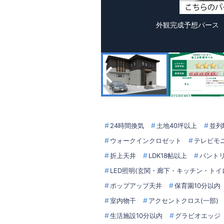
外観完成予想パー
24時間換気
土地40坪以上
並列
ウォークインクロゼット
テレビモ
折上天井
LDK18帖以上
パント
LED照明(玄関・廊下・キッチン・トイ
ポップアップ天井
保育園10分以内
室内物干
アクセントクロス(一部)
生活施設10分以内
グラビオエッジ