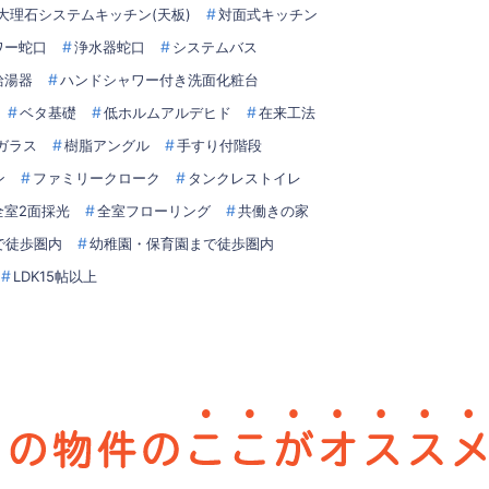
大理石システムキッチン(天板)
対面式キッチン
ワー蛇口
浄水器蛇口
システムバス
給湯器
ハンドシャワー付き洗面化粧台
ベタ基礎
低ホルムアルデヒド
在来工法
アガラス
樹脂アングル
手すり付階段
ン
ファミリークローク
タンクレストイレ
全室2面採光
全室フローリング
共働きの家
で徒歩圏内
幼稚園・保育園まで徒歩圏内
LDK15帖以上