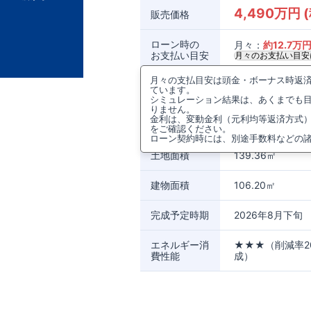
4,490万円 
販売価格
ローン時の
月々：
約
12.7
万
お支払い目安
月々のお支払い目安
月々の支払目安は頭金・ボーナス時返済0
所在地
奈良県天理市川原城
ています。
シミュレーション結果は、あくまでも
りません。
アクセス
近鉄天理線
,
桜井
金利は、変動金利（元利均等返済方式
近鉄天理線
,
桜井
をご確認ください。
ローン契約時には、別途手数料などの
土地面積
139.36㎡
建物面積
106.20㎡
完成予定時期
2026年8月下旬
エネルギー消
★★★（削減率2
費性能
成）