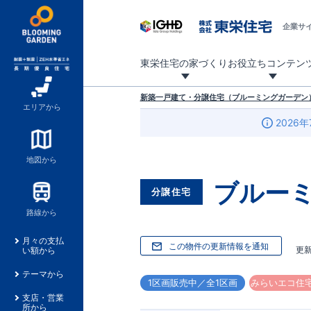
企業サ
東栄住宅の家づくり
お役立ちコンテン
地震に強い東栄住宅！ブルーミングガーデンは全棟住宅性能評価最高等級を取得！
「暮らしを豊かに」「帰ってきたくなる家」「お家時間を充実させたい」その想いから自社の設計士がお客様のニーズを反映した住み心地の良い新たな仕様を定期的にお届けしていきます。
設計から完成まで、国が定めた第三者機関が住宅性能を評価します
不動産（新築一戸建て・土地・条件付売地）購入は、各種手続きや見慣れない言葉などがたくさんあります。そんな不安もスッキリ解消！
東栄住宅に関する大切なキーワードの意味を一覧から見ることができます。
自社設計士考案の新仕様プロジェクト始動！
揺れに耐えるだけではなく、揺れ自体を低減し
ブルーミングガーデンは全棟住宅性能表示制度
家づくりのプロである業者さん、内情を知り尽くした東栄住宅の社員にも
現地見学するとメリットいっぱい！気になる物
家づくりのプロにも選ばれています
もっと暮らし快適プロジェクト
新築一戸建て・分譲住宅（ブルーミングガーデン）
エリアから
2026年
地図から
ブルー
分譲住宅
路線から
月々の支払
この物件の更新情報を通知
更
い額から
テーマから
1区画販売中／全1区画
みらいエコ住宅
支店・営業
所から