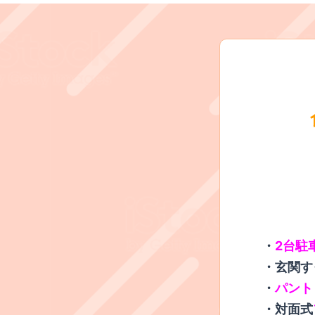
​・
2台駐
・玄関す
・
パント
・対面式