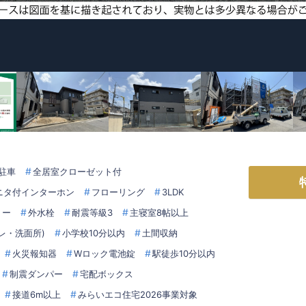
ス
駐車
全居室クローゼット付
ニタ付インターホン
フローリング
3LDK
リー
外水栓
耐震等級3
主寝室8帖以上
レ・洗面所)
小学校10分以内
土間収納
火災報知器
Wロック電池錠
駅徒歩10分以内
制震ダンパー
宅配ボックス
接道6m以上
みらいエコ住宅2026事業対象