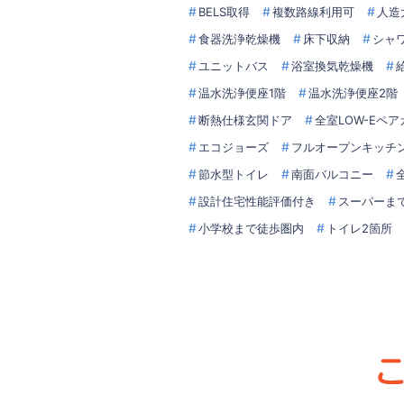
BELS取得
複数路線利用可
人造
食器洗浄乾燥機
床下収納
シャ
ユニットバス
浴室換気乾燥機
温水洗浄便座1階
温水洗浄便座2階
断熱仕様玄関ドア
全室LOW-Eペ
エコジョーズ
フルオープンキッチ
節水型トイレ
南面バルコニー
設計住宅性能評価付き
スーパーま
小学校まで徒歩圏内
トイレ2箇所