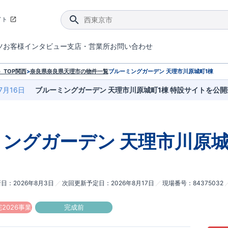
イト
ツ
お客様インタビュー
支店・営業所
お問い合わせ
てダメージを抑える制震技術。
4分野6項目で最高等級を取得！
ブルーミングガーデンは選ばれています。
件があったら行ってみよう！
ブルーミングガーデンは全棟で断熱等性能等級の「5」以上を標準取得しています。
東栄住宅では、地盤に特化した造成部門を社内に設置しお客様が安心して暮らせる土地をご提供するために、様々な取り組みを行っています。
声を大きくしてお伝えすることではないけど、実際に住んでみるとわかってくる。ブルーミングガーデンがこだわる「暮らしやすさ」を少しだけご紹介。
住宅にまつわるコラム。エリアから、キーワードから検索ができます。
室内空間を快適に保つ断熱性能
｢良い家を作って、きちんと手入れをして、長く大切に使う｣ことを目的とした、国が定めた7つの技術基準をクリ
ここまでやって低価格。コストパフォー
東栄住宅の特徴のひとつが自社一貫体制。土地の仕入れからお客様のご入居まで、東栄住宅のスタッフが携わっています。
東栄住宅の『分譲住宅』、『注文住宅』をご紹介いただくことでご紹介者様・ご成約いただいたお客様双方に特典をお贈りします。
TOP
関西
>
奈良県
奈良県天理市
の物件一覧
ブルーミングガーデン 天理市川原城町1棟
7月16日
ブルーミングガーデン 天理市川原城町1棟 特設サイトを公
ミングガーデン
天理市川原城
新日
2026年8月3日
次回更新予定日
2026年8月17日
現場番号
84375032
2026事業
完成前