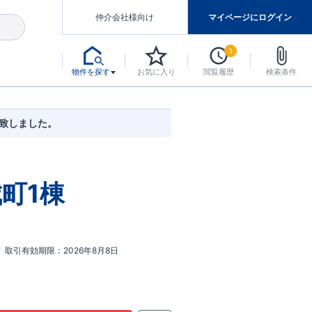
仲介会社様向け
マイページにログイン
1
物件を探す
お気に入り
閲覧履歴
検索条件
アした認定住宅です。
マンスには自信があります。
デザインテイストごとにサブブランドを開設し、意匠性の高い住宅を、よりわかりやすく、手の届きやすい形でご提案していきます。
東栄住宅では、お引渡し後最大10回の無料定期点検と最大60年間の品質保証を実施しています。
当サイトについて、ブルーミングガーデンシリーズに関して、東栄ホームサービス株式会社について。
デザインで、分譲住宅を変えていく。
開致しました。
町1棟
取引有効期限
2026年8月8日