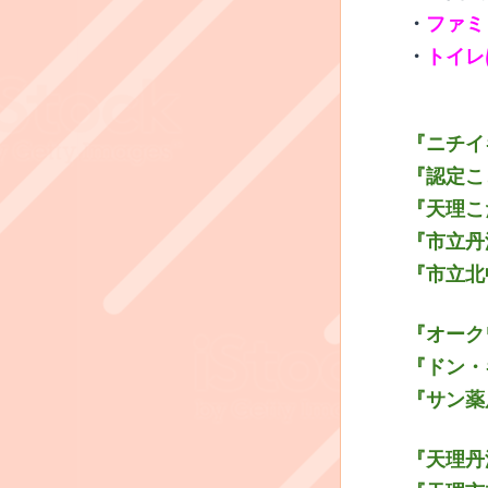
・
ファミ
​・
トイレ
『ニチイ
『認定こ
『天理こ
『市立丹
『市立北
『オーク
『ドン・
『サン薬
『天理丹