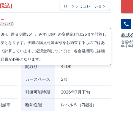
(税込)
ローンシミュレーション
円～
について
円、返済期間35年、みずほ銀行の変動金利1.025％で計算し
株式
２丁目1055番1(地番)
周辺マップを見る
営業時間
目安となります。実際の購入可能金額をお約束するものではあ
年末年
まで徒歩7分
）で計算しています。返済金利については、各金融機関に詳細
線
東生駒駅まで徒歩18分
諸経費が必要となります。
間取り
4LDK
カースペース
2台
引渡可能時期
2026年7月下旬
削減率
断熱性能
レベル５（7段階）