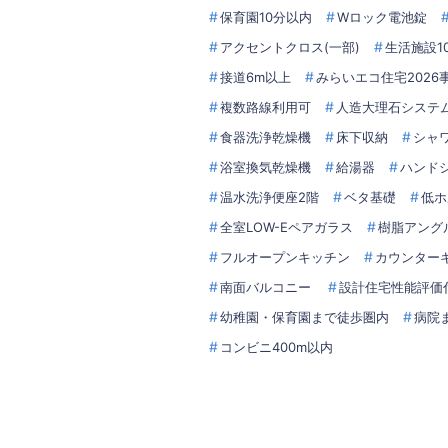
保育園10分以内
Wロック電池錠
アクセントクロス(一部)
生活施設1
接道6m以上
みらいエコ住宅2026
複数路線利用可
人造大理石システム
食器洗浄乾燥機
床下収納
シャ
浴室換気乾燥機
給湯器
ハンド
温水洗浄便座2階
ベタ基礎
低ホ
全室LOW-Eペアガラス
樹脂アング
フルオープンキッチン
カウンター
南面バルコニー
設計住宅性能評価
幼稚園・保育園まで徒歩圏内
病院
コンビニ400m以内