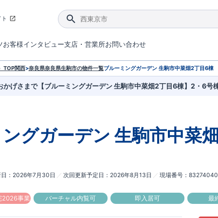
イト
ツ
お客様インタビュー
支店・営業所
お問い合わせ
てダメージを抑える制震技術。
4分野6項目で最高等級を取得！
ブルーミングガーデンは選ばれています。
件があったら行ってみよう！
ブルーミングガーデンは全棟で断熱等性能等級の「5」以上を標準取得しています。
東栄住宅では、地盤に特化した造成部門を社内に設置しお客様が安心して暮らせる土地をご提供するために、様々な取り組みを行っています。
声を大きくしてお伝えすることではないけど、実際に住んでみるとわかってくる。ブルーミングガーデンがこだわる「暮らしやすさ」を少しだけご紹介。
住宅にまつわるコラム。エリアから、キーワードから検索ができます。
室内空間を快適に保つ断熱性能
｢良い家を作って、きちんと手入れをして、長く大切に使う｣ことを目的とした、国が定めた7つの技術基準をクリ
ここまでやって低価格。コストパフォー
東栄住宅の特徴のひとつが自社一貫体制。土地の仕入れからお客様のご入居まで、東栄住宅のスタッフが携わっています。
東栄住宅の『分譲住宅』、『注文住宅』をご紹介いただくことでご紹介者様・ご成約いただいたお客様双方に特典をお贈りします。
TOP
関西
>
奈良県
奈良県生駒市
の物件一覧
ブルーミングガーデン 生駒市中菜畑2丁目6棟
おかげさまで【ブルーミングガーデン 生駒市中菜畑2丁目6棟】2・6号
ミングガーデン
生駒市中菜畑
新日
2026年7月30日
次回更新予定日
2026年8月13日
現場番号
83274040
2026事業
バーチャル内覧可
即入居可
最