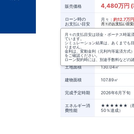
4,480万円 
販売価格
ローン時の
月々：
約
12.7
万
お支払い目安
月々のお支払い目安
月々の支払目安は頭金・ボーナス時返済0
所在地
奈良県生駒市中菜畑
ています。
シミュレーション結果は、あくまでも
りません。
アクセス
近鉄生駒線
菜畑駅
金利は、変動金利（元利均等返済方式
近鉄難波・奈良
をご確認ください。
ローン契約時には、別途手数料などの
土地面積
130.04㎡
建物面積
107.89㎡
完成予定時期
2026年6月下旬
エネルギー消
★★★★★★（
費性能
50％達成）