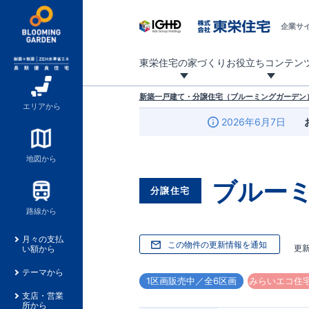
企業サ
東栄住宅の家づくり
お役立ちコンテン
地震に強い東栄住宅！ブルーミングガーデンは全棟住宅性能評価最高等級を取得！
「暮らしを豊かに」「帰ってきたくなる家」「お家時間を充実させたい」その想いから自社の設計士がお客様のニーズを反映した住み心地の良い新たな仕様を定期的にお届けしていきます。
設計から完成まで、国が定めた第三者機関が住宅性能を評価します
不動産（新築一戸建て・土地・条件付売地）購入は、各種手続きや見慣れない言葉などがたくさんあります。そんな不安もスッキリ解消！
東栄住宅に関する大切なキーワードの意味を一覧から見ることができます。
自社設計士考案の新仕様プロジェクト始動！
揺れに耐えるだけではなく、揺れ自体を低減し
ブルーミングガーデンは全棟住宅性能表示制度
家づくりのプロである業者さん、内情を知り尽くした東栄住宅の社員にも
現地見学するとメリットいっぱい！気になる物
家づくりのプロにも選ばれています
もっと暮らし快適プロジェクト
新築一戸建て・分譲住宅（ブルーミングガーデン）
エリアから
2026年6月7日
地図から
ブルー
分譲住宅
路線から
月々の支払
この物件の更新情報を通知
更
い額から
テーマから
1区画販売中／全6区画
みらいエコ住宅
支店・営業
所から