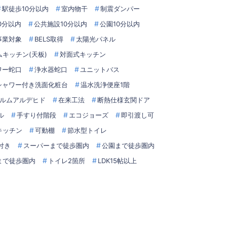
駅徒歩10分以内
室内物干
制震ダンパー
0分以内
公共施設10分以内
公園10分以内
事業対象
BELS取得
太陽光パネル
キッチン(天板)
対面式キッチン
ワー蛇口
浄水器蛇口
ユニットバス
シャワー付き洗面化粧台
温水洗浄便座1階
ルムアルデヒド
在来工法
断熱仕様玄関ドア
ル
手すり付階段
エコジョーズ
即引渡し可
キッチン
可動棚
節水型トイレ
付き
スーパーまで徒歩圏内
公園まで徒歩圏内
まで徒歩圏内
トイレ2箇所
LDK15帖以上