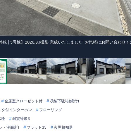
 | 5号棟】2026.8.1撮影 完成いたしました! お気軽にお問い合わせ
全居室クローゼット付
収納下駄箱(鏡付)
ニタ付インターホン
フローリング
水栓
耐震等級3
レ・洗面所)
フラット35
火災報知器