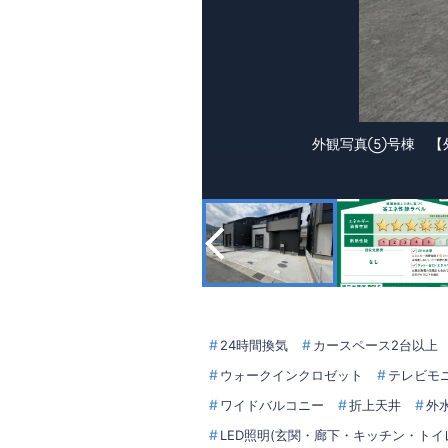
外観写真⑤号棟 【外観
24時間換気
カースペース2台以上
ウォークインクロゼット
テレビモ
ワイドバルコニー
折上天井
外
LED照明(玄関・廊下・キッチン・トイ