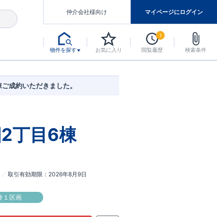
仲介会社様向け
マイページにログイン
1
物件を探す
お気に入り
閲覧履歴
検索条件
アした認定住宅です。
マンスには自信があります。
デザインテイストごとにサブブランドを開設し、意匠性の高い住宅を、よりわかりやすく、手の届きやすい形でご提案していきます。
東栄住宅では、お引渡し後最大10回の無料定期点検と最大60年間の品質保証を実施しています。
当サイトについて、ブルーミングガーデンシリーズに関して、東栄ホームサービス株式会社について。
デザインで、分譲住宅を変えていく。
棟ご成約いただきました。
2丁目6棟
取引有効期限
2026年8月9日
終１区画