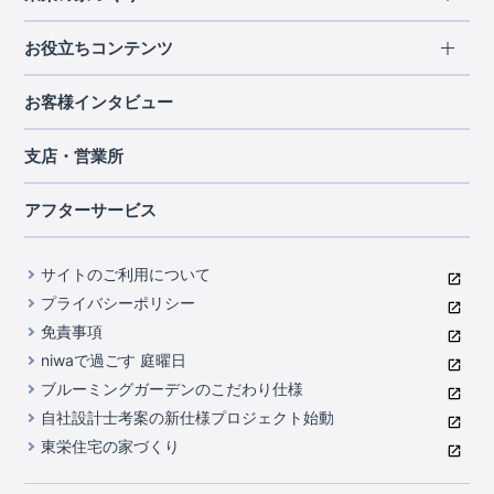
北海道・東北
長期優良住宅
お役立ちコンテンツ
北海道
宮城県
福島県
住宅性能評価書
関東
ご契約までの道のり
お客様インタビュー
茨城県
栃木県
群馬県
埼玉県
ブルーミングガーデンは地震につよい<地盤編>
現地見学ガイド
千葉県
東京都
神奈川県
支店・営業所
ブルーミングガーデンは地震につよい<建物編>
住宅にまつわるコラム
中部
室内空間を快適に保つ断熱性能
アフターサービス
ご紹介制度のご案内
山梨県
静岡県
愛知県
コストパフォーマンスに自信
関西
よくあるご質問
サイトのご利用について
充実のアフターサポート
滋賀県
京都府
大阪府
兵庫県
東栄INDEX（用語集）
プライバシーポリシー
奈良県
第三者評価によるお墨付き
免責事項
中国・四国
niwaで過ごす 庭曜日
家づくりのプロにも選ばれるブルーミングガーデン
岡山県
広島県
ブルーミングガーデンのこだわり仕様
住んでみるとじわじわ伝わる暮らしやすさへのこだわり
自社設計士考案の新仕様プロジェクト始動
九州・沖縄
東栄住宅の家づくり
自社一貫体制
福岡県
熊本県
沖縄県