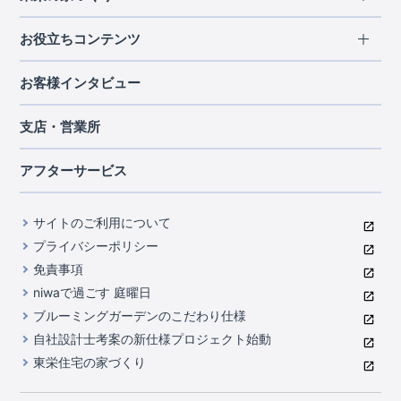
北海道・東北
長期優良住宅
お役立ちコンテンツ
北海道
宮城県
福島県
住宅性能評価書
関東
ご契約までの道のり
お客様インタビュー
茨城県
栃木県
群馬県
埼玉県
ブルーミングガーデンは地震につよい<地盤編>
現地見学ガイド
千葉県
東京都
神奈川県
支店・営業所
ブルーミングガーデンは地震につよい<建物編>
住宅にまつわるコラム
中部
室内空間を快適に保つ断熱性能
アフターサービス
ご紹介制度のご案内
山梨県
静岡県
愛知県
コストパフォーマンスに自信
関西
よくあるご質問
サイトのご利用について
充実のアフターサポート
滋賀県
京都府
大阪府
兵庫県
東栄INDEX（用語集）
プライバシーポリシー
奈良県
第三者評価によるお墨付き
免責事項
中国・四国
niwaで過ごす 庭曜日
家づくりのプロにも選ばれるブルーミングガーデン
岡山県
広島県
ブルーミングガーデンのこだわり仕様
住んでみるとじわじわ伝わる暮らしやすさへのこだわり
自社設計士考案の新仕様プロジェクト始動
九州・沖縄
東栄住宅の家づくり
自社一貫体制
福岡県
熊本県
沖縄県