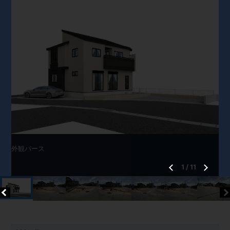
外観パース
1
/
11