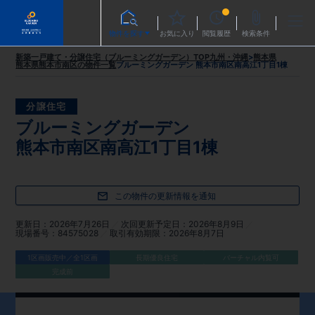
物件を探す
お気に入り
閲覧履歴
検索条件
新築一戸建て・分譲住宅（ブルーミングガーデン）TOP
九州・沖縄
>
熊本県
熊本県熊本市南区
の物件一覧
ブルーミングガーデン 熊本市南区南高江1丁目1棟
分譲住宅
ブルーミングガーデン
熊本市南区南高江1丁目1棟
この物件の更新情報を通知
更新日
2026年7月26日
次回更新予定日
2026年8月9日
現場番号
84575028
取引有効期限
2026年8月7日
1区画販売中／全1区画
長期優良住宅
バーチャル内覧可
完成前