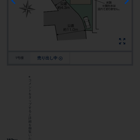
売り出し中
1号棟
※
コ
メ
ン
ト
を
タ
ッ
プ
す
る
と
詳
細
を
御
覧
い
た