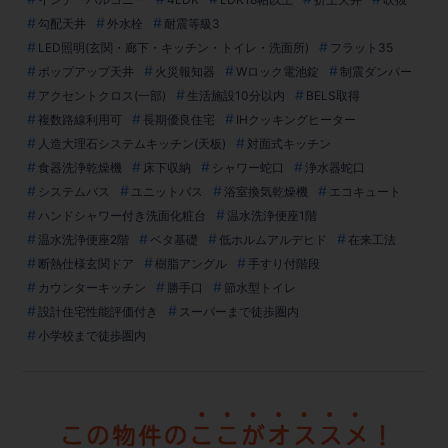
勾配天井
外水栓
耐震等級3
LED照明(玄関・廊下・キッチン・トイレ・洗面所)
フラット35
ポップアップ天井
火災報知器
Wロック電池錠
制震ダンパー
アクセントクロス(一部)
生活施設10分以内
BELS取得
複数路線利用可
長期優良住宅
IHクッキングヒーター
人造大理石システムキッチン(天板)
対面式キッチン
食器洗浄乾燥機
床下収納
シャワー蛇口
浄水器蛇口
システムバス
ユニットバス
浴室換気乾燥機
エコキュート
ハンドシャワー付き洗面化粧台
温水洗浄便座1階
温水洗浄便座2階
ベタ基礎
低ホルムアルデヒド
在来工法
断熱仕様玄関ドア
樹脂アングル
手すり付階段
カウンターキッチン
勝手口
節水型トイレ
設計住宅性能評価付き
スーパーまで徒歩圏内
小学校まで徒歩圏内