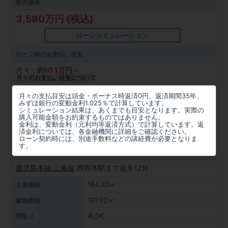
販売価格
3,580万円 (税込)
ローンシミュレーション
ローン時の
お支払い目安
月々：
約
10.1
万円～
月々のお支払い目安について
所在地
月々の支払目安は頭金・ボーナス時返済0円、返済期間35年、
みずほ銀行の変動金利1.025％で計算しています。
熊本県熊本市南区南高江１丁目653番2(地番)、熊本市南区
シミュレーション結果は、あくまでも目安となります。実際の
購入可能金額をお約束するものではありません。
南高江1丁目18-86(住居表示)
金利は、変動金利（元利均等返済方式）で計算しています。返
済金利については、各金融機関に詳細をご確認ください。
周辺マップを見る
ローン契約時には、別途手数料などの諸経費が必要となりま
す。
アクセス
鹿児島本線
,
三角線
西熊本駅まで徒歩12分
164.33㎡
土地面積
107.02㎡
建物面積
4LDK
間取り