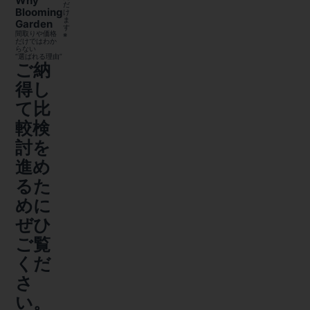
Why
だ
Blooming
け
ま
Garden
す
間取りや価格
※
だけではわか
らない
“選ばれる理由”
ご納
得し
て比
較検
討を
進め
るた
めに
ぜひ
ご覧
くだ
さ
い。