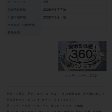
2台
カースペース
2026年8月下旬
完成予定時期
2026年9月下旬
引渡可能時期
エネルギー消費性能
断熱性能
パノラマパース公開中
オール電化
カースペース3台以上
24時間換気
土地40坪以上
全居室クローゼット付
ウォークインクロゼット
テレビモニタ付インターホン
フローリング
角地
インナーバルコニー
4LDK
LDK18帖以上
折上天井
吹抜