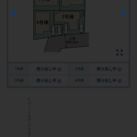
売り出し中
売り出し中
1号棟
2号棟
売り出し中
売り出し中
3号棟
4号棟
※
コ
メ
ン
ト
を
タ
ッ
プ
す
る
と