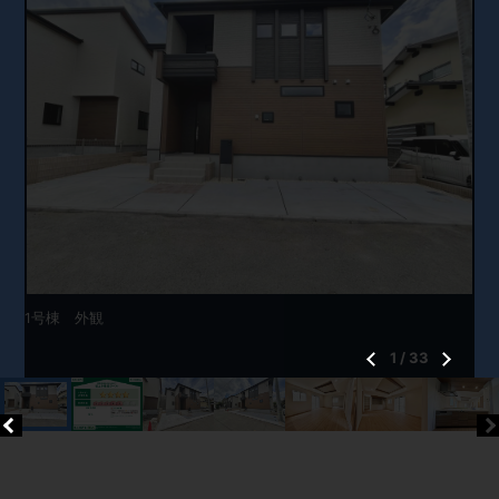
1号棟 外観
1
/
33