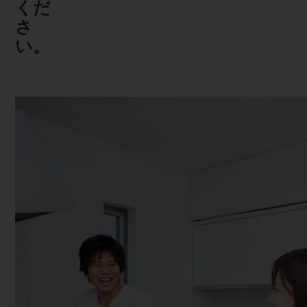
くだ
さ
い。