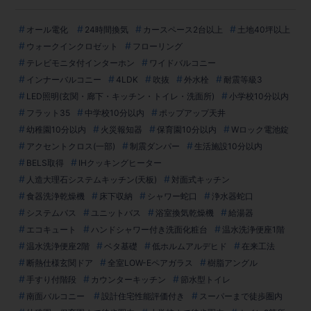
オール電化
24時間換気
カースペース2台以上
土地40坪以上
ウォークインクロゼット
フローリング
テレビモニタ付インターホン
ワイドバルコニー
インナーバルコニー
4LDK
吹抜
外水栓
耐震等級3
LED照明(玄関・廊下・キッチン・トイレ・洗面所)
小学校10分以内
フラット35
中学校10分以内
ポップアップ天井
幼稚園10分以内
火災報知器
保育園10分以内
Wロック電池錠
アクセントクロス(一部)
制震ダンパー
生活施設10分以内
BELS取得
IHクッキングヒーター
人造大理石システムキッチン(天板)
対面式キッチン
食器洗浄乾燥機
床下収納
シャワー蛇口
浄水器蛇口
システムバス
ユニットバス
浴室換気乾燥機
給湯器
エコキュート
ハンドシャワー付き洗面化粧台
温水洗浄便座1階
温水洗浄便座2階
ベタ基礎
低ホルムアルデヒド
在来工法
断熱仕様玄関ドア
全室LOW-Eペアガラス
樹脂アングル
手すり付階段
カウンターキッチン
節水型トイレ
南面バルコニー
設計住宅性能評価付き
スーパーまで徒歩圏内