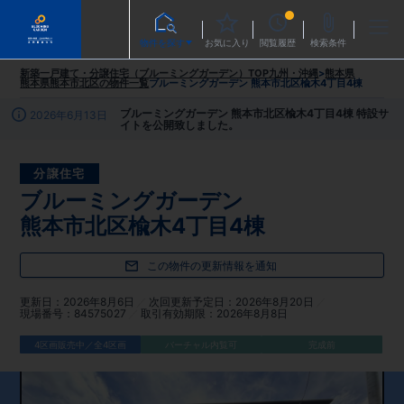
物件を探す
お気に入り
閲覧履歴
検索条件
新築一戸建て・分譲住宅（ブルーミングガーデン）TOP
九州・沖縄
>
熊本県
熊本県熊本市北区
の物件一覧
ブルーミングガーデン 熊本市北区楡木4丁目4棟
ブルーミングガーデン 熊本市北区楡木4丁目4棟 特設サ
2026年6月13日
イトを公開致しました。
分譲住宅
ブルーミングガーデン
熊本市北区楡木4丁目4棟
この物件の更新情報を通知
更新日
2026年8月6日
次回更新予定日
2026年8月20日
現場番号
84575027
取引有効期限
2026年8月8日
4区画販売中／全4区画
バーチャル内覧可
完成前