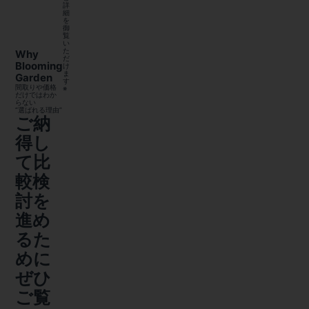
詳
細
を
御
覧
い
た
Why
だ
Blooming
け
ま
Garden
す
間取りや価格
※
だけではわか
らない
“選ばれる理由”
ご納
得し
て比
較検
討を
進め
るた
めに
ぜひ
ご覧