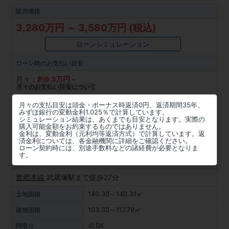
販売価格
3,280万円 ～ 3,580万円 (税込)
ローンシミュレーション
ローン時の
お支払い目安
月々：
約
9.3
万円～
月々のお支払い目安について
所在地
月々の支払目安は頭金・ボーナス時返済0円、返済期間35年、
みずほ銀行の変動金利1.025％で計算しています。
熊本県熊本市北区楡木４丁目2116番20(地番)、熊本市北区
シミュレーション結果は、あくまでも目安となります。実際の
購入可能金額をお約束するものではありません。
楡木4丁目23-18(住居表示)
金利は、変動金利（元利均等返済方式）で計算しています。返
済金利については、各金融機関に詳細をご確認ください。
周辺マップを見る
ローン契約時には、別途手数料などの諸経費が必要となりま
す。
アクセス
豊肥本線
武蔵塚駅まで徒歩27分
140.30～140.31㎡
土地面積
103.30～117.78㎡
建物面積
4LDK
間取り