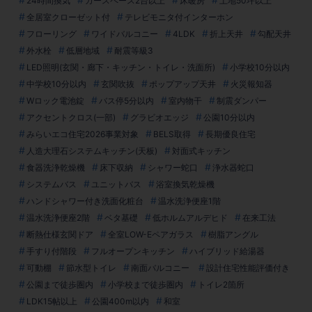
24時間換気
カースペース2台以上
床暖房
土地50坪以上
全居室クローゼット付
テレビモニタ付インターホン
フローリング
ワイドバルコニー
4LDK
折上天井
勾配天井
外水栓
低層地域
耐震等級3
LED照明(玄関・廊下・キッチン・トイレ・洗面所)
小学校10分以内
中学校10分以内
玄関吹抜
ポップアップ天井
火災報知器
Wロック電池錠
バス停5分以内
室内物干
制震ダンパー
アクセントクロス(一部)
グラビオエッジ
公園10分以内
みらいエコ住宅2026事業対象
BELS取得
長期優良住宅
人造大理石システムキッチン(天板)
対面式キッチン
食器洗浄乾燥機
床下収納
シャワー蛇口
浄水器蛇口
システムバス
ユニットバス
浴室換気乾燥機
ハンドシャワー付き洗面化粧台
温水洗浄便座1階
温水洗浄便座2階
ベタ基礎
低ホルムアルデヒド
在来工法
断熱仕様玄関ドア
全室LOW-Eペアガラス
樹脂アングル
手すり付階段
フルオープンキッチン
ハイブリッド給湯器
可動棚
節水型トイレ
南面バルコニー
設計住宅性能評価付き
公園まで徒歩圏内
小学校まで徒歩圏内
トイレ2箇所
LDK15帖以上
公園400m以内
和室