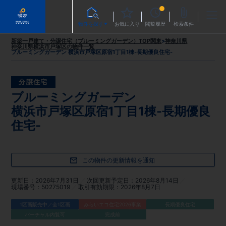
物件を探す
お気に入り
閲覧履歴
検索条件
新築一戸建て・分譲住宅（ブルーミングガーデン）TOP
関東
>
神奈川県
神奈川県横浜市戸塚区
の物件一覧
ブルーミングガーデン 横浜市戸塚区原宿1丁目1棟-長期優良住宅-
分譲住宅
ブルーミングガーデン
横浜市戸塚区原宿1丁目1棟-長期優良
住宅-
この物件の更新情報を通知
更新日
2026年7月31日
次回更新予定日
2026年8月14日
現場番号
50275019
取引有効期限
2026年8月7日
1区画販売中／全1区画
みらいエコ住宅2026事業
長期優良住宅
バーチャル内覧可
完成前