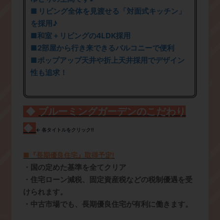
■
リビング全体を見渡せる「対面式キッチン」
を採用♪
■和室＋リビングの4LDK採用
■2部屋から行き来できるバルコニーで便利
■ポップアップ天井や折上天井採用でデザイン
性も追求！
◆
ブルーミングガーデンのこだわり
◆
← 各タイトルをクリック!!
■『長期優良住宅』取得予定!
・国の定めた基準を全てクリア
・住宅ローン減税、固定資産税などの税制優遇を受
けられます。
・中古市場でも、長期優良住宅が有利に働きます。