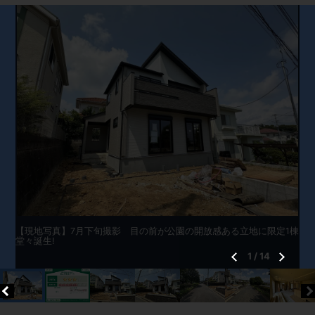
【現地写真】7月下旬撮影 目の前が公園の開放感ある立地に限定1棟
堂々誕生!
1
/
14