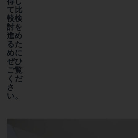
得し
て比
較検
討を
進め
るた
めに
ぜひ
ご覧
くだ
さ
い。