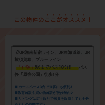
◎JR湘南新宿ライン、JR東海道線、JR
横須賀線、ブルーライン
「戸塚」
駅までバス18分!!
バス
停「原宿公園
」
徒歩1分
■ カースペース3台で来客にも便利♪
■
教育施設や買い物施設が徒歩圏内♪
■
リビングは広々設計で家具を設置しても十分
ゆとりの空間です♪