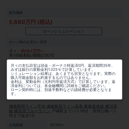
販売価格
5,680万円 (税込)
ローンシミュレーション
ローン時の
お支払い目安
月々：
約
16.1
万円～
月々のお支払い目安について
所在地
月々の支払目安は頭金・ボーナス時返済0円、返済期間35年、
みずほ銀行の変動金利1.025％で計算しています。
神奈川県横浜市戸塚区原宿１丁目527番4(地番)、横浜市戸
シミュレーション結果は、あくまでも目安となります。実際の
購入可能金額をお約束するものではありません。
塚区原宿1-27-17(住居表示)
金利は、変動金利（元利均等返済方式）で計算しています。返
済金利については、各金融機関に詳細をご確認ください。
周辺マップを見る
ローン契約時には、別途手数料などの諸経費が必要となりま
す。
アクセス
湘南新宿ライン宇須
,
湘南新宿ライン高海
,
東海道本線
,
横須賀
線
,
横浜市ブルーライン
戸塚駅までバス18分 原宿公園バス
停まで徒歩1分
187.89㎡
土地面積