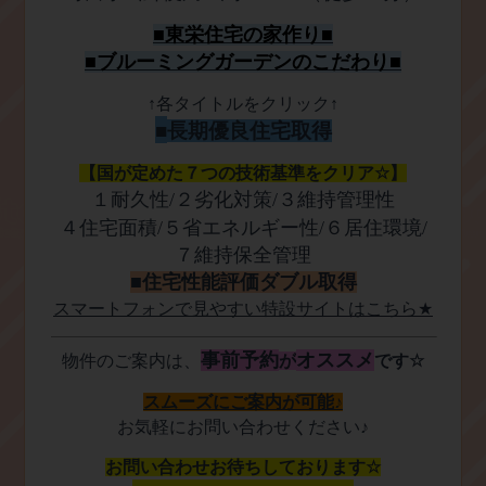
■
東栄住宅の家作り■
■
ブルーミングガーデンのこだわり
■
​↑
↑
各タイトルをクリック
■
長期優良住宅取得
【国が定めた７つの技術基準をクリア
☆
】
１
耐久性
/
２劣化対策
/
３維持管理性
４
住宅面積
/
５省エネルギー性
/
６
居住環境
/
７
維持保全管理
■
住宅性能評価ダブル取得
スマートフォンで見やすい特設サイトはこちら
★
事前予約
オススメ
物件のご案内は、
が
です
☆
スムーズにご案内が可能
♪
お気軽にお問い合わせください
♪
お問い合わせお待ちしております
☆