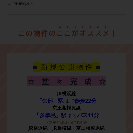
LDK15帖以上
■
■
新
規
公
開
物
件
☆ 堂 々 完 成 ☆
JR
横浜線
22
「矢部」駅
徒歩
分
まで
京王相模原
線
11
「多摩境」駅
バス
分
まで
バス停「下馬場」まで徒歩
4
分
JR
JR
横浜線・
相模線・京王相模原線