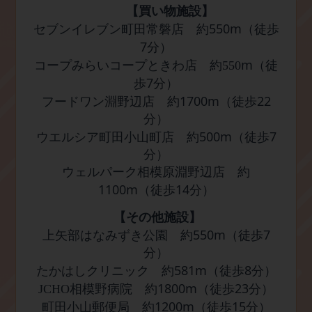
【買い物施設】
550m
セブンイレブン町田常磐店 約
（徒歩
7
分）
m
コープみらいコープときわ店 約
550
（徒
7
歩
分）
1700m
22
フードワン淵野辺店 約
（徒歩
分）
500m
7
ウエルシア町田小山町店 約
（徒歩
分）
ウェルパーク相模原淵野辺店 約
1100m
14
（徒歩
分）
【その他施設】
550m
7
上矢部はなみずき公園 約
（徒歩
分）
581m
8
たかはしクリニック 約
（徒歩
分）
1800m
23
JCHO
相模野病院 約
（徒歩
分）
1200m
15
町田小山郵便局 約
（徒歩
分）