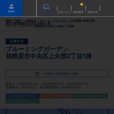
物件を探す
お気に入り
閲覧履歴
検索条件
新築一戸建て・分譲住宅（ブルーミングガーデン）TOP
関東
>
神奈川県
神奈川県相模原市中央区
の物件一覧
ブルーミングガーデン 相模原市中央区上矢部2丁目1棟
分譲住宅
ブルーミングガーデン
相模原市中央区上矢部2丁目1棟
この物件の更新情報を通知
更新日
2026年8月3日
次回更新予定日
2026年8月17日
現場番号
10075032
取引有効期限
2026年8月7日
1区画販売中／全1区画
みらいエコ住宅2026事業
バーチャル内覧可
即入居可