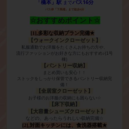
16
「橋本」駅
バス
分
まで
バス停「下馬場」まで徒歩
4
分
☆
☆
おすすめポイント
,
[1]
多彩な収納プラン完備
★
【ウォークインクローゼット】
私服通勤でお洋服をたくさんお持ちの方や、
流行ファッションがお好きな方にもおすすめ
♪(1
号
棟
)
【パントリー収納】
まとめ買いも安心！！
ストックをしっかり保管できるパントリー収納完
備！
【全居室クローゼット】
お子様のお洋服の収納にも困らない
☆
【床下収納】
【大容量シューズクローゼット】
などの、あったらうれしい収納完備
☆
,
[2]
対面キッチンには、食洗器搭載
★