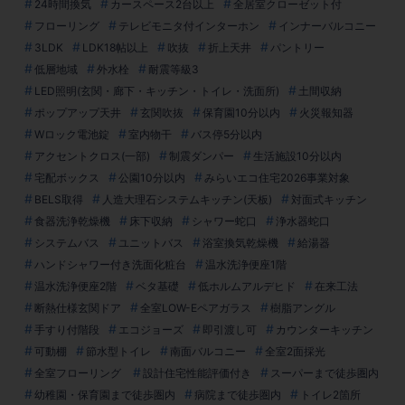
24時間換気
カースペース2台以上
全居室クローゼット付
フローリング
テレビモニタ付インターホン
インナーバルコニー
3LDK
LDK18帖以上
吹抜
折上天井
パントリー
低層地域
外水栓
耐震等級3
LED照明(玄関・廊下・キッチン・トイレ・洗面所)
土間収納
ポップアップ天井
玄関吹抜
保育園10分以内
火災報知器
Wロック電池錠
室内物干
バス停5分以内
アクセントクロス(一部)
制震ダンパー
生活施設10分以内
宅配ボックス
公園10分以内
みらいエコ住宅2026事業対象
BELS取得
人造大理石システムキッチン(天板)
対面式キッチン
食器洗浄乾燥機
床下収納
シャワー蛇口
浄水器蛇口
システムバス
ユニットバス
浴室換気乾燥機
給湯器
ハンドシャワー付き洗面化粧台
温水洗浄便座1階
温水洗浄便座2階
ベタ基礎
低ホルムアルデヒド
在来工法
断熱仕様玄関ドア
全室LOW-Eペアガラス
樹脂アングル
手すり付階段
エコジョーズ
即引渡し可
カウンターキッチン
可動棚
節水型トイレ
南面バルコニー
全室2面採光
全室フローリング
設計住宅性能評価付き
スーパーまで徒歩圏内
幼稚園・保育園まで徒歩圏内
病院まで徒歩圏内
トイレ2箇所