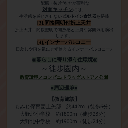
”
”
配膳・後片付け
が便利な
対面キッチン
には、
生活感を感じさせない
ビルトイン食洗器
を搭載
,
[3]
間接照明付折上天井
折上天井＋間接照明で開放感と上質な雰囲気を演出
します。
,
[4]
インナーバルコニー
日差しや雨を気にせず使えるインナーバルコニー♪
◎
暮らしに寄り添う住環境
◎
～徒歩圏内～
教育環境
／コンビニ
/
ドラッグストア
／
公園
■周辺環境■
【教育施設】
442m
6
もみじ保育園上矢部 約
（徒歩
分）
1800m
23
大野北小学校 約
（徒歩
分）
1900m
24
大野北中学校 約
（徒歩
分）