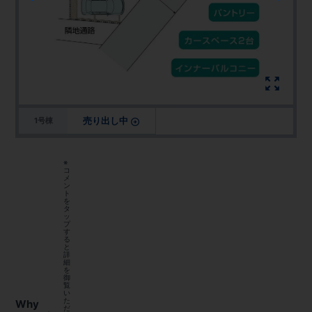
売り出し中
1号棟
※
コ
メ
ン
ト
を
タ
ッ
プ
す
る
と
詳
細
を
御
覧
い
た
Why
だ