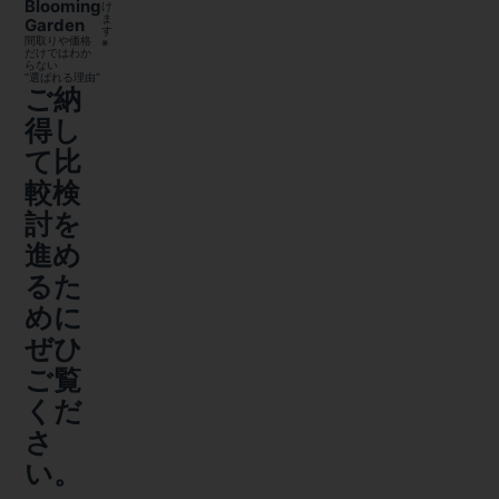
Blooming
け
ま
Garden
す
間取りや価格
※
だけではわか
らない
“選ばれる理由”
ご納
得し
て比
較検
討を
進め
るた
めに
ぜひ
ご覧
くだ
さ
い。