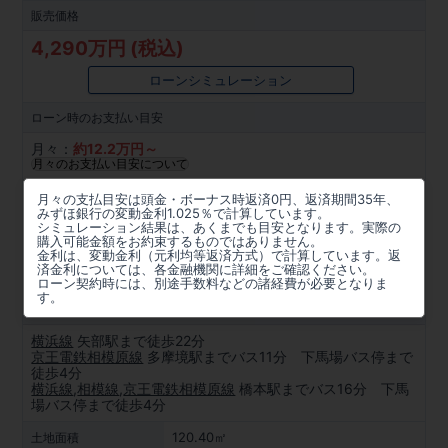
販売価格
4,290万円 (税込)
ローンシミュレーション
ローン時の
お支払い目安
月々：
約
12.2
万円～
月々のお支払い目安について
所在地
月々の支払目安は頭金・ボーナス時返済0円、返済期間35年、
みずほ銀行の変動金利1.025％で計算しています。
神奈川県相模原市中央区上矢部２丁目331番28(地番)、神奈
シミュレーション結果は、あくまでも目安となります。実際の
購入可能金額をお約束するものではありません。
川県相模原市中央区上矢部2丁目7-8(住居表示)
金利は、変動金利（元利均等返済方式）で計算しています。返
済金利については、各金融機関に詳細をご確認ください。
周辺マップを見る
ローン契約時には、別途手数料などの諸経費が必要となりま
す。
アクセス
横浜線
矢部駅まで徒歩22分
京王電鉄相模原線
多摩境駅までバス11分 下馬場バス停まで
徒歩4分
横浜線
,
相模線
,
京王電鉄相模原線
橋本駅までバス16分 下馬
場バス停まで徒歩4分
120.40㎡
土地面積