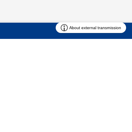
お問い合わせ
求む!! 建売用地
仲介会社様専用ページ