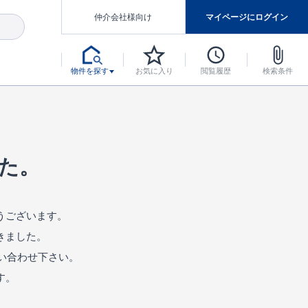
仲介会社様向け
マイページにログイン
物件を探す
お気に入り
閲覧履歴
検索条件
アした認定住宅です。
マンスには自信があります。
デザインテイストごとにサブブランドを開設し、意匠性の高い住宅を、よりわかりやすく、手の届きやすい形でご提案していきます。
東栄住宅では、お引渡し後最大10回の無料定期点検と最大60年間の品質保証を実施しています。
当サイトについて、ブルーミングガーデンシリーズに関して、東栄ホームサービス株式会社について。
デザインで、分譲住宅を変えていく。
た。
うございます。
きました。
い合わせ下さい。
す。