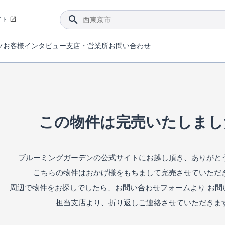
イト
ツ
お客様インタビュー
支店・営業所
お問い合わせ
てダメージを抑える制震技術。
4分野6項目で最高等級を取得！
ブルーミングガーデンは選ばれています。
件があったら行ってみよう！
ブルーミングガーデンは全棟で断熱等性能等級の「5」以上を標準取得しています。
東栄住宅では、地盤に特化した造成部門を社内に設置しお客様が安心して暮らせる土地をご提供するために、様々な取り組みを行っています。
声を大きくしてお伝えすることではないけど、実際に住んでみるとわかってくる。ブルーミングガーデンがこだわる「暮らしやすさ」を少しだけご紹介。
住宅にまつわるコラム。エリアから、キーワードから検索ができます。
室内空間を快適に保つ断熱性能
｢良い家を作って、きちんと手入れをして、長く大切に使う｣ことを目的とした、国が定めた7つの技術基準をクリ
ここまでやって低価格。コストパフォー
東栄住宅の特徴のひとつが自社一貫体制。土地の仕入れからお客様のご入居まで、東栄住宅のスタッフが携わっています。
東栄住宅の『分譲住宅』、『注文住宅』をご紹介いただくことでご紹介者様・ご成約いただいたお客様双方に特典をお贈りします。
この物件は完売いたしまし
ブルーミングガーデンの公式サイトにお越し頂き、ありがと
こちらの物件はおかげ様をもちまして完売させていただ
周辺で物件をお探しでしたら、お問い合わせフォームより お問
担当支店より、折り返しご連絡させていただきま