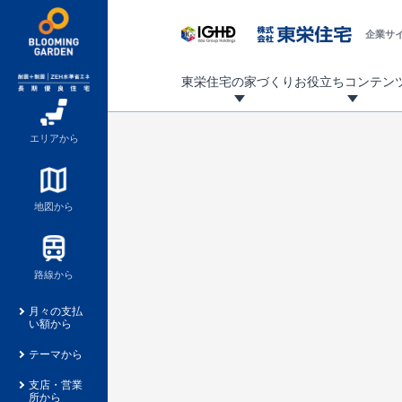
企業サ
東栄住宅の家づくり
お役立ちコンテン
地震に強い東栄住宅！ブルーミングガーデンは全棟住宅性能評価最高等級を取得！
「暮らしを豊かに」「帰ってきたくなる家」「お家時間を充実させたい」その想いから自社の設計士がお客様のニーズを反映した住み心地の良い新たな仕様を定期的にお届けしていきます。
設計から完成まで、国が定めた第三者機関が住宅性能を評価します
不動産（新築一戸建て・土地・条件付売地）購入は、各種手続きや見慣れない言葉などがたくさんあります。そんな不安もスッキリ解消！
東栄住宅に関する大切なキーワードの意味を一覧から見ることができます。
自社設計士考案の新仕様プロジェクト始動！
揺れに耐えるだけではなく、揺れ自体を低減し
ブルーミングガーデンは全棟住宅性能表示制度
家づくりのプロである業者さん、内情を知り尽くした東栄住宅の社員にも
現地見学するとメリットいっぱい！気になる物
家づくりのプロにも選ばれています
もっと暮らし快適プロジェクト
エリアから
地図から
路線から
月々の支払
い額から
テーマから
支店・営業
所から