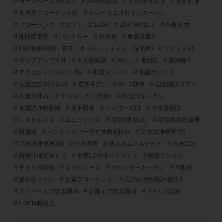
カースペース3台以上
24時間換気
土地50坪以上
並列駐車
全居室クローゼット付
テレビモニタ付インターホン
フローリング
ロフト
3LDK
LDK18帖以上
勾配天井
間取変更可
パントリー
外水栓
耐震等級3
LED照明(玄関・廊下・キッチン・トイレ・洗面所)
フラット35
ポップアップ天井
火災報知器
Wロック電池錠
室内物干
アクセントクロス(一部)
制震ダンパー
宅配ボックス
生活施設10分以内
玄関手洗い
BELS取得
固定階段ロフト
人造大理石システムキッチン(天板)
対面式キッチン
食器洗浄乾燥機
床下収納
シャワー蛇口
浄水器蛇口
システムバス
ユニットバス
浴室1坪(以上)
浴室換気乾燥機
給湯器
ハンドシャワー付き洗面化粧台
温水洗浄便座1階
温水洗浄便座2階
ベタ基礎
低ホルムアルデヒド
在来工法
断熱仕様玄関ドア
全室LOW-Eペアガラス
樹脂アングル
手すり付階段
エコジョーズ
カウンターキッチン
可動棚
節水型トイレ
全室フローリング
設計住宅性能評価付き
スーパーまで徒歩圏内
公園まで徒歩圏内
トイレ2箇所
LDK15帖以上