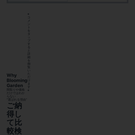
※
コ
メ
ン
ト
を
タ
ッ
プ
す
る
と
詳
細
を
御
覧
い
た
Why
だ
Blooming
け
ま
Garden
す
間取りや価格
※
だけではわか
らない
“選ばれる理由”
ご納
得し
て比
較検