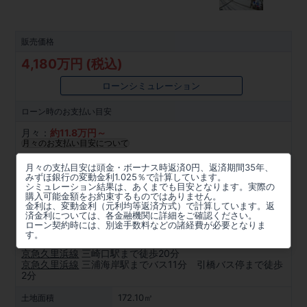
販売価格
4,180万円 (税込)
ローンシミュレーション
ローン時の
お支払い目安
月々：
約
11.8
万円～
月々のお支払い目安について
所在地
月々の支払目安は頭金・ボーナス時返済0円、返済期間35年、
みずほ銀行の変動金利1.025％で計算しています。
神奈川県三浦市南下浦町菊名字當賀作1244番1(地番)
シミュレーション結果は、あくまでも目安となります。実際の
購入可能金額をお約束するものではありません。
金利は、変動金利（元利均等返済方式）で計算しています。返
周辺マップを見る
済金利については、各金融機関に詳細をご確認ください。
ローン契約時には、別途手数料などの諸経費が必要となりま
アクセス
す。
京急久里浜線
三崎口駅まで徒歩20分
京急久里浜線
三浦海岸駅までバス11分 引橋バス停まで徒歩
2分
172.10㎡
土地面積