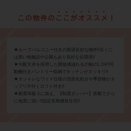
★ルーフバルコニー付きの眺望良好な物件!!近くに
は買い物施設や公園もあり良好な住環境!!
★勾配天井を採用した開放感溢れる21帖のL DK!!可
動棚付きパントリー収納でキッチンがスッキリ!!
★オシャレなワイド仕様の洗面化粧台や季節物がタ
ップリ片付くロフト付き!!
★耐震等級３に加え、【制震ダンパー】搭載でさら
に地震に強い!!認定長期優良住宅!!