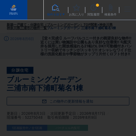
物件を探す
お気に入り
閲覧履歴
検索条件
新築一戸建て・分譲住宅（ブルーミングガーデン）TOP
関東
>
神奈川県
神奈川県三浦市
の物件一覧
ブルーミングガーデン 三浦市南下浦町菊名1棟
【堂々完成!】ルーフバルコニー付きの眺望良好な物件!!
2026年8月6日
近くには買い物施設や公園もあり良好な住環境!! 勾配天
井を採用した開放感溢れる21帖のL DK!!可動棚付きパン
トリー収納でキッチンがスッキリ!! オシャレなワイド仕
様の洗面化粧台や季節物がタップリ片付くロフト付き!!
分譲住宅
ブルーミングガーデン
三浦市南下浦町菊名1棟
この物件の更新情報を通知
更新日
2026年8月3日
次回更新予定日
2026年8月17日
現場番号
52275048
取引有効期限
2026年8月9日
1区画販売中／全1区画
バーチャル内覧可