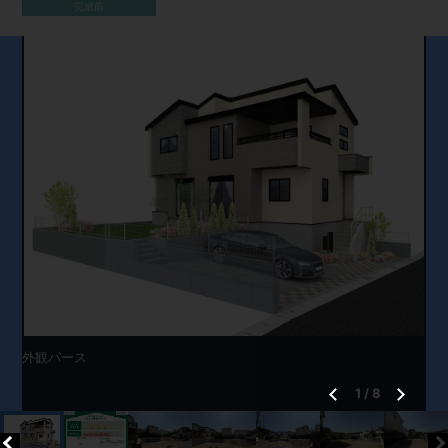
完成前
外観パース
1
/
8