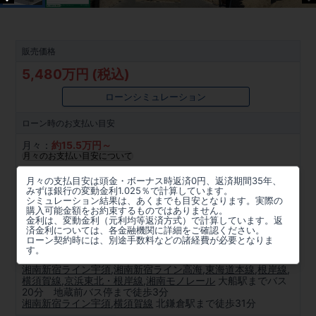
販売価格
5,480万円 (税込)
ローンシミュレーション
ローン時の
お支払い目安
月々：
約
15.5
万円～
月々のお支払い目安について
所在地
月々の支払目安は頭金・ボーナス時返済0円、返済期間35年、
みずほ銀行の変動金利1.025％で計算しています。
神奈川県鎌倉市今泉台２丁目1194番41、555(地番)
シミュレーション結果は、あくまでも目安となります。実際の
購入可能金額をお約束するものではありません。
金利は、変動金利（元利均等返済方式）で計算しています。返
周辺マップを見る
済金利については、各金融機関に詳細をご確認ください。
ローン契約時には、別途手数料などの諸経費が必要となりま
アクセス
す。
湘南新宿ライン宇須
,
湘南新宿ライン高海
,
東海道本線
,
根岸線
,
横須賀線
,
京浜東北・根岸線
,
湘南モノレール
大船駅までバス
20分 地蔵前バス停まで徒歩3分
湘南新宿ライン宇須
,
横須賀線
北鎌倉駅まで徒歩31分