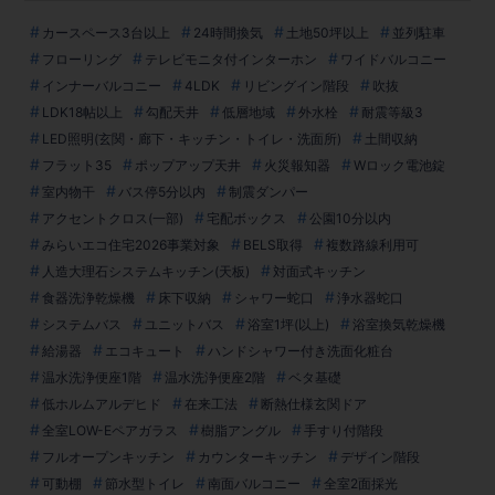
カースペース3台以上
24時間換気
土地50坪以上
並列駐車
フローリング
テレビモニタ付インターホン
ワイドバルコニー
インナーバルコニー
4LDK
リビングイン階段
吹抜
LDK18帖以上
勾配天井
低層地域
外水栓
耐震等級3
LED照明(玄関・廊下・キッチン・トイレ・洗面所)
土間収納
フラット35
ポップアップ天井
火災報知器
Wロック電池錠
室内物干
バス停5分以内
制震ダンパー
アクセントクロス(一部)
宅配ボックス
公園10分以内
みらいエコ住宅2026事業対象
BELS取得
複数路線利用可
人造大理石システムキッチン(天板)
対面式キッチン
食器洗浄乾燥機
床下収納
シャワー蛇口
浄水器蛇口
システムバス
ユニットバス
浴室1坪(以上)
浴室換気乾燥機
給湯器
エコキュート
ハンドシャワー付き洗面化粧台
温水洗浄便座1階
温水洗浄便座2階
ベタ基礎
低ホルムアルデヒド
在来工法
断熱仕様玄関ドア
全室LOW-Eペアガラス
樹脂アングル
手すり付階段
フルオープンキッチン
カウンターキッチン
デザイン階段
可動棚
節水型トイレ
南面バルコニー
全室2面採光