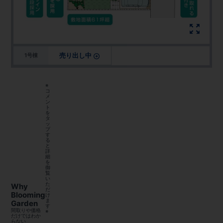
売り出し中
1号棟
※
コ
メ
ン
ト
を
タ
ッ
プ
す
る
と
詳
細
を
御
覧
い
た
Why
だ
Blooming
け
ま
Garden
す
間取りや価格
※
だけではわか
らない