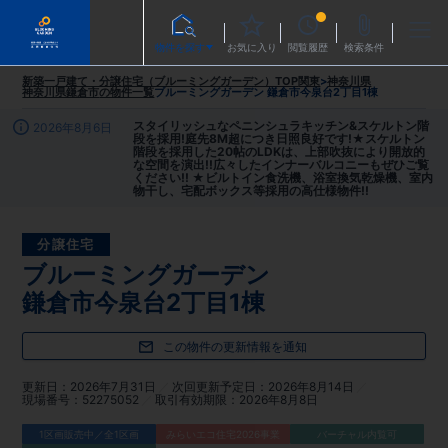
物件を探す
お気に入り
閲覧履歴
検索条件
新築一戸建て・分譲住宅（ブルーミングガーデン）TOP
関東
>
神奈川県
神奈川県鎌倉市
の物件一覧
ブルーミングガーデン 鎌倉市今泉台2丁目1棟
スタイリッシュなペニンシュラキッチン&スケルトン階
2026年8月6日
段を採用!庭先8M超につき日照良好です!★スケルトン
階段を採用した20帖のLDKは、上部吹抜により開放的
な空間を演出!!広々したインナーバルコニーもぜひご覧
ください!! ★ビルトイン食洗機、浴室換気乾燥機、室内
物干し、宅配ボックス等採用の高仕様物件!!
分譲住宅
ブルーミングガーデン
鎌倉市今泉台2丁目1棟
この物件の更新情報を通知
更新日
2026年7月31日
次回更新予定日
2026年8月14日
現場番号
52275052
取引有効期限
2026年8月8日
1区画販売中／全1区画
みらいエコ住宅2026事業
バーチャル内覧可