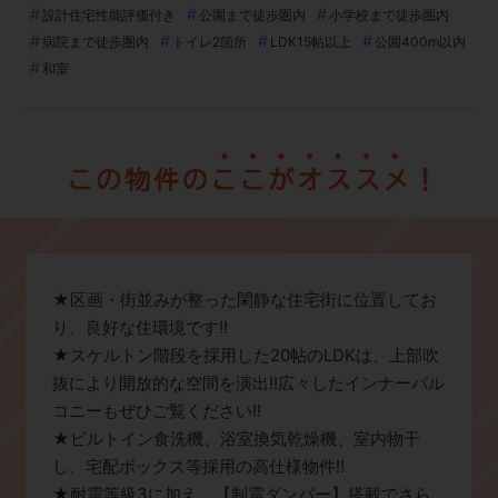
設計住宅性能評価付き
公園まで徒歩圏内
小学校まで徒歩圏内
病院まで徒歩圏内
トイレ2箇所
LDK15帖以上
公園400m以内
和室
★区画・街並みが整った閑静な住宅街に位置してお
り、良好な住環境です!!
★スケルトン階段を採用した20帖のLDKは、上部吹
抜により開放的な空間を演出!!広々したインナーバル
コニーもぜひご覧ください!!
★ビルトイン食洗機、浴室換気乾燥機、室内物干
し、宅配ボックス等採用の高仕様物件!!
★耐震等級3に加え、【制震ダンパー】搭載でさら