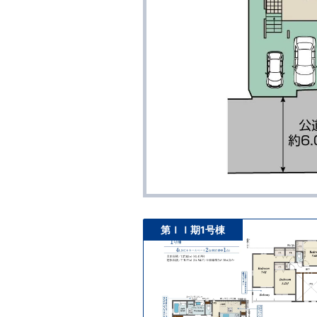
第ＩＩ期1号棟