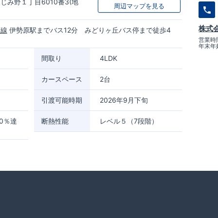
み野１丁目6010番3(地
周辺マップを見る
株式
原線
伊勢原駅までバス12分 みどりヶ丘バス停まで徒歩4
営業時間
年末年
間取り
4LDK
カースペース
2台
引渡可能時期
2026年9月下旬
0％達
断熱性能
レベル５（7段階）