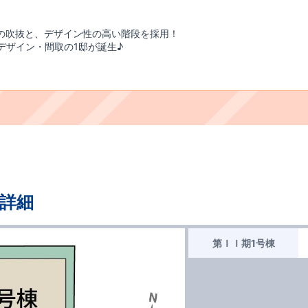
型の吹抜と、デザイン性の高い階段を採用！
のデザイン・間取の1邸が誕生♪
詳細
第ＩＩ期1号棟