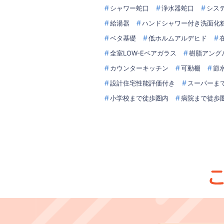
シャワー蛇口
浄水器蛇口
シス
給湯器
ハンドシャワー付き洗面化
ベタ基礎
低ホルムアルデヒド
全室LOW-Eペアガラス
樹脂アング
カウンターキッチン
可動棚
節
設計住宅性能評価付き
スーパーま
小学校まで徒歩圏内
病院まで徒歩