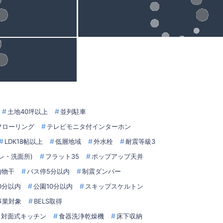
土地40坪以上
並列駐車
フローリング
テレビモニタ付インターホン
LDK18帖以上
低層地域
外水栓
耐震等級3
レ・洗面所)
フラット35
ポップアップ天井
内物干
バス停5分以内
制震ダンパー
0分以内
公園10分以内
スキップスケルトン
事業対象
BELS取得
対面式キッチン
食器洗浄乾燥機
床下収納