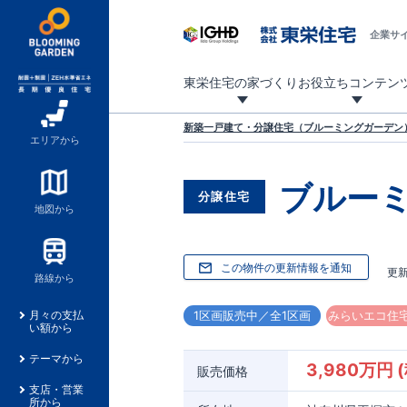
企業サ
東栄住宅の家づくり
お役立ちコンテン
地震に強い東栄住宅！ブルーミングガーデンは全棟住宅性能評価最高等級を取得！
「暮らしを豊かに」「帰ってきたくなる家」「お家時間を充実させたい」その想いから自社の設計士がお客様のニーズを反映した住み心地の良い新たな仕様を定期的にお届けしていきます。
設計から完成まで、国が定めた第三者機関が住宅性能を評価します
不動産（新築一戸建て・土地・条件付売地）購入は、各種手続きや見慣れない言葉などがたくさんあります。そんな不安もスッキリ解消！
東栄住宅に関する大切なキーワードの意味を一覧から見ることができます。
自社設計士考案の新仕様プロジェクト始動！
揺れに耐えるだけではなく、揺れ自体を低減し
ブルーミングガーデンは全棟住宅性能表示制度
家づくりのプロである業者さん、内情を知り尽くした東栄住宅の社員にも
現地見学するとメリットいっぱい！気になる物
家づくりのプロにも選ばれています
もっと暮らし快適プロジェクト
新築一戸建て・分譲住宅（ブルーミングガーデン）
エリアから
ブルー
分譲住宅
地図から
この物件の更新情報を通知
更
路線から
1区画販売中／全1区画
みらいエコ住宅
月々の支払
い額から
テーマから
3,980万円 
販売価格
支店・営業
所から