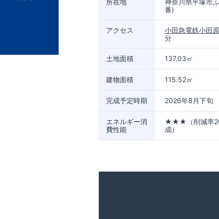
所在地
神奈川県平塚市ふじ
番)
アクセス
小田急電鉄小田
分
土地面積
137.03㎡
建物面積
115.52㎡
完成予定時期
2026年8月下旬
エネルギー消
★★★（削減率2
費性能
成）