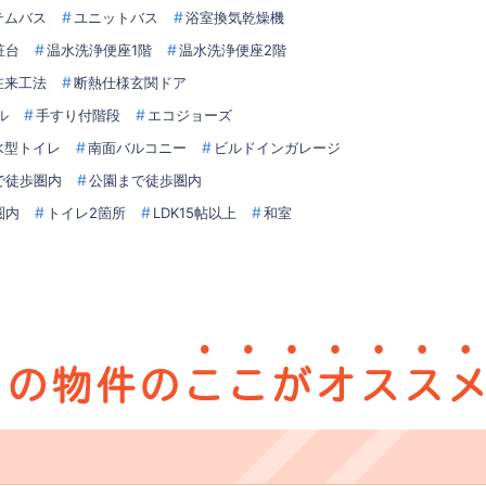
テムバス
ユニットバス
浴室換気乾燥機
粧台
温水洗浄便座1階
温水洗浄便座2階
在来工法
断熱仕様玄関ドア
ル
手すり付階段
エコジョーズ
水型トイレ
南面バルコニー
ビルドインガレージ
で徒歩圏内
公園まで徒歩圏内
圏内
トイレ2箇所
LDK15帖以上
和室