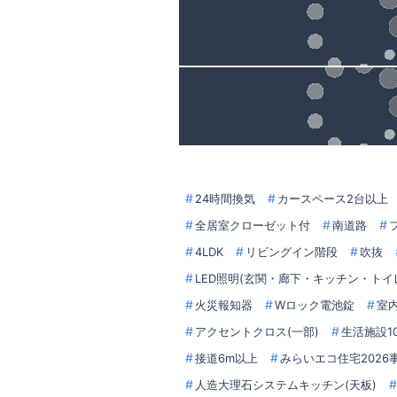
24時間換気
カースペース2台以上
全居室クローゼット付
南道路
4LDK
リビングイン階段
吹抜
LED照明(玄関・廊下・キッチン・トイ
火災報知器
Wロック電池錠
室
アクセントクロス(一部)
生活施設1
接道6m以上
みらいエコ住宅2026
人造大理石システムキッチン(天板)