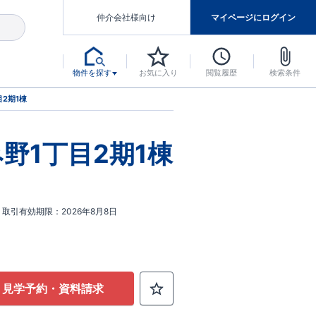
仲介会社様向け
マイページにログイン
物件を探す
お気に入り
閲覧履歴
検索条件
アした認定住宅です。
マンスには自信があります。
デザインテイストごとにサブブランドを開設し、意匠性の高い住宅を、よりわかりやすく、手の届きやすい形でご提案していきます。
東栄住宅では、お引渡し後最大10回の無料定期点検と最大60年間の品質保証を実施しています。
当サイトについて、ブルーミングガーデンシリーズに関して、東栄ホームサービス株式会社について。
デザインで、分譲住宅を変えていく。
2期1棟
野1丁目2期1棟
取引有効期限
2026年8月8日
見学予約・資料請求