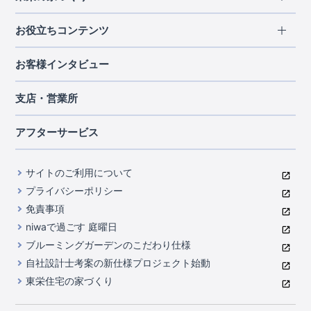
北海道・東北
長期優良住宅
お役立ちコンテンツ
北海道
宮城県
福島県
住宅性能評価書
関東
ご契約までの道のり
お客様インタビュー
茨城県
栃木県
群馬県
埼玉県
ブルーミングガーデンは地震につよい<地盤編>
現地見学ガイド
千葉県
東京都
神奈川県
支店・営業所
ブルーミングガーデンは地震につよい<建物編>
住宅にまつわるコラム
中部
室内空間を快適に保つ断熱性能
アフターサービス
ご紹介制度のご案内
山梨県
静岡県
愛知県
コストパフォーマンスに自信
関西
よくあるご質問
サイトのご利用について
充実のアフターサポート
滋賀県
京都府
大阪府
兵庫県
東栄INDEX（用語集）
プライバシーポリシー
奈良県
第三者評価によるお墨付き
免責事項
中国・四国
niwaで過ごす 庭曜日
家づくりのプロにも選ばれるブルーミングガーデン
岡山県
広島県
ブルーミングガーデンのこだわり仕様
住んでみるとじわじわ伝わる暮らしやすさへのこだわり
自社設計士考案の新仕様プロジェクト始動
九州・沖縄
東栄住宅の家づくり
自社一貫体制
福岡県
熊本県
沖縄県