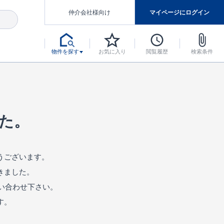
仲介会社様向け
マイページにログイン
物件を探す
お気に入り
閲覧履歴
検索条件
アした認定住宅です。
マンスには自信があります。
デザインテイストごとにサブブランドを開設し、意匠性の高い住宅を、よりわかりやすく、手の届きやすい形でご提案していきます。
東栄住宅では、お引渡し後最大10回の無料定期点検と最大60年間の品質保証を実施しています。
当サイトについて、ブルーミングガーデンシリーズに関して、東栄ホームサービス株式会社について。
デザインで、分譲住宅を変えていく。
た。
うございます。
きました。
い合わせ下さい。
す。