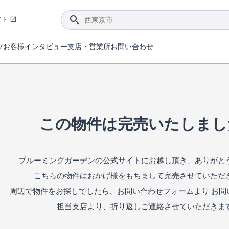
イト
ツ
お客様インタビュー
支店・営業所
お問い合わせ
てダメージを抑える制震技術。
4分野6項目で最高等級を取得！
ブルーミングガーデンは選ばれています。
件があったら行ってみよう！
ブルーミングガーデンは全棟で断熱等性能等級の「5」以上を標準取得しています。
東栄住宅では、地盤に特化した造成部門を社内に設置しお客様が安心して暮らせる土地をご提供するために、様々な取り組みを行っています。
声を大きくしてお伝えすることではないけど、実際に住んでみるとわかってくる。ブルーミングガーデンがこだわる「暮らしやすさ」を少しだけご紹介。
住宅にまつわるコラム。エリアから、キーワードから検索ができます。
室内空間を快適に保つ断熱性能
｢良い家を作って、きちんと手入れをして、長く大切に使う｣ことを目的とした、国が定めた7つの技術基準をクリ
ここまでやって低価格。コストパフォー
東栄住宅の特徴のひとつが自社一貫体制。土地の仕入れからお客様のご入居まで、東栄住宅のスタッフが携わっています。
東栄住宅の『分譲住宅』、『注文住宅』をご紹介いただくことでご紹介者様・ご成約いただいたお客様双方に特典をお贈りします。
この物件は完売いたしまし
ブルーミングガーデンの公式サイトにお越し頂き、ありがと
こちらの物件はおかげ様をもちまして完売させていただ
周辺で物件をお探しでしたら、お問い合わせフォームより お問
担当支店より、折り返しご連絡させていただきま