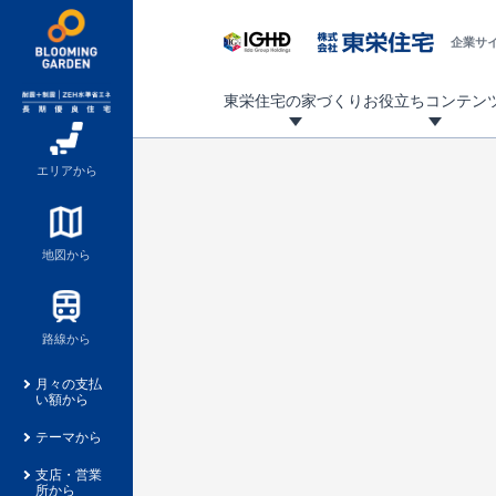
企業サ
東栄住宅の家づくり
お役立ちコンテン
地震に強い東栄住宅！ブルーミングガーデンは全棟住宅性能評価最高等級を取得！
「暮らしを豊かに」「帰ってきたくなる家」「お家時間を充実させたい」その想いから自社の設計士がお客様のニーズを反映した住み心地の良い新たな仕様を定期的にお届けしていきます。
設計から完成まで、国が定めた第三者機関が住宅性能を評価します
不動産（新築一戸建て・土地・条件付売地）購入は、各種手続きや見慣れない言葉などがたくさんあります。そんな不安もスッキリ解消！
東栄住宅に関する大切なキーワードの意味を一覧から見ることができます。
自社設計士考案の新仕様プロジェクト始動！
揺れに耐えるだけではなく、揺れ自体を低減し
ブルーミングガーデンは全棟住宅性能表示制度
家づくりのプロである業者さん、内情を知り尽くした東栄住宅の社員にも
現地見学するとメリットいっぱい！気になる物
家づくりのプロにも選ばれています
もっと暮らし快適プロジェクト
エリアから
地図から
路線から
月々の支払
い額から
テーマから
支店・営業
所から