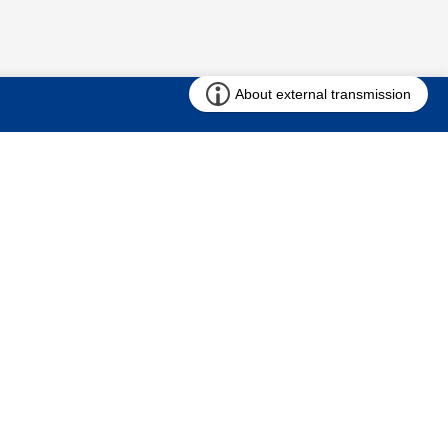
お問い合わせ
求む!! 建売用地
仲介会社様専用ページ