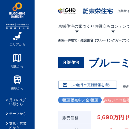
企業サ
東栄住宅の家づくり
お役立ちコンテン
地震に強い東栄住宅！ブルーミングガーデンは全棟住宅性能評価最高等級を取得！
「暮らしを豊かに」「帰ってきたくなる家」「お家時間を充実させたい」その想いから自社の設計士がお客様のニーズを反映した住み心地の良い新たな仕様を定期的にお届けしていきます。
設計から完成まで、国が定めた第三者機関が住宅性能を評価します
不動産（新築一戸建て・土地・条件付売地）購入は、各種手続きや見慣れない言葉などがたくさんあります。そんな不安もスッキリ解消！
東栄住宅に関する大切なキーワードの意味を一覧から見ることができます。
自社設計士考案の新仕様プロジェクト始動！
揺れに耐えるだけではなく、揺れ自体を低減し
ブルーミングガーデンは全棟住宅性能表示制度
家づくりのプロである業者さん、内情を知り尽くした東栄住宅の社員にも
現地見学するとメリットいっぱい！気になる物
家づくりのプロにも選ばれています
もっと暮らし快適プロジェクト
新築一戸建て・分譲住宅（ブルーミングガーデン）
エリアから
ブルー
分譲住宅
地図から
この物件の更新情報を通知
更
路線から
1区画販売中／全1区画
みらいエコ住宅
月々の支払
い額から
テーマから
5,690万円 
販売価格
支店・営業
所から