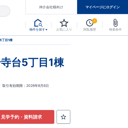
仲介会社様向け
マイページにログイン
1
物件を探す
お気に入り
閲覧履歴
検索条件
アした認定住宅です。
マンスには自信があります。
デザインテイストごとにサブブランドを開設し、意匠性の高い住宅を、よりわかりやすく、手の届きやすい形でご提案していきます。
東栄住宅では、お引渡し後最大10回の無料定期点検と最大60年間の品質保証を実施しています。
当サイトについて、ブルーミングガーデンシリーズに関して、東栄ホームサービス株式会社について。
デザインで、分譲住宅を変えていく。
5丁目1棟
寺台5丁目1棟
取引有効期限
2026年8月6日
見学予約・資料請求