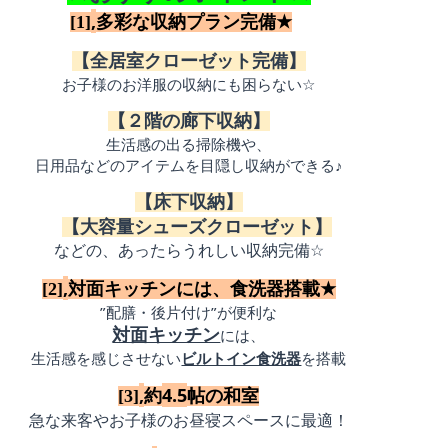
,
[1]
多彩な収納プラン完備
★
【全居室クローゼット完備】
お子様のお洋服の収納にも困らない
☆
【２階の廊下収納】
生活感の出る掃除機や、
日用品などのアイテムを目隠し収納ができる
♪
【床下収納】
【大容量シューズクローゼット】
などの、あったらうれしい収納完備
☆
,
[2]
対面キッチンには、食洗器搭載
★
”
”
配膳・後片付け
が便利な
対面キッチン
には、
生活感を感じさせない
ビルトイン食洗器
を搭載
,
4.5
[3]
約
帖の和室
急な来客やお子様のお昼寝スペースに最適！