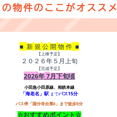
■
■
新
規
公
開
物
件
【上棟予定】
２０２６年
５
月上旬
【完成予定】
2026
7
年
月下旬頃
小田急小田原
線、相鉄本線
15
「海老名」駅
バス
分
まで
5
バス停「国分寺台第
8
」まで徒歩
分
☆
☆
おすすめポイント