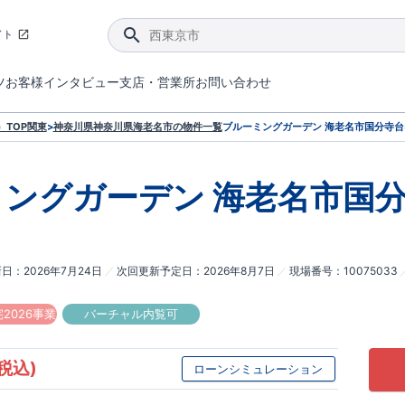
イト
ツ
お客様インタビュー
支店・営業所
お問い合わせ
てダメージを抑える制震技術。
4分野6項目で最高等級を取得！
ブルーミングガーデンは選ばれています。
件があったら行ってみよう！
ブルーミングガーデンは全棟で断熱等性能等級の「5」以上を標準取得しています。
東栄住宅では、地盤に特化した造成部門を社内に設置しお客様が安心して暮らせる土地をご提供するために、様々な取り組みを行っています。
声を大きくしてお伝えすることではないけど、実際に住んでみるとわかってくる。ブルーミングガーデンがこだわる「暮らしやすさ」を少しだけご紹介。
住宅にまつわるコラム。エリアから、キーワードから検索ができます。
室内空間を快適に保つ断熱性能
｢良い家を作って、きちんと手入れをして、長く大切に使う｣ことを目的とした、国が定めた7つの技術基準をクリ
ここまでやって低価格。コストパフォー
東栄住宅の特徴のひとつが自社一貫体制。土地の仕入れからお客様のご入居まで、東栄住宅のスタッフが携わっています。
東栄住宅の『分譲住宅』、『注文住宅』をご紹介いただくことでご紹介者様・ご成約いただいたお客様双方に特典をお贈りします。
TOP
関東
>
神奈川県
神奈川県海老名市
の物件一覧
ブルーミングガーデン 海老名市国分寺台
ミングガーデン
海老名市国分
新日
2026年7月24日
次回更新予定日
2026年8月7日
現場番号
10075033
2026事業
バーチャル内覧可
(税込)
ローンシミュレーション