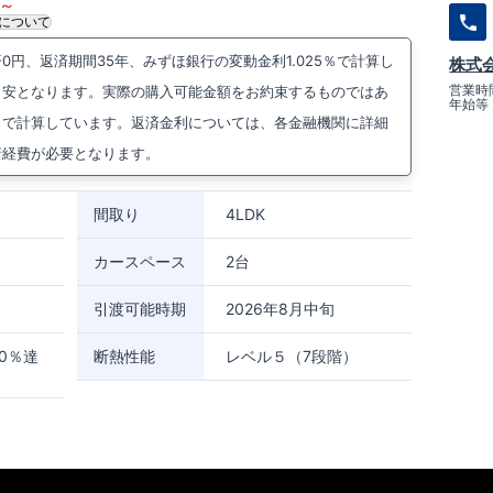
～
について
円、返済期間35年、みずほ銀行の変動金利1.025％で計算し
株式
国分寺台５丁目5137番
川県海老名市国分寺台5-3-
周辺マップを見る
営業時間
目安となります。実際の購入可能金額をお約束するものではあ
年始等
）で計算しています。返済金利については、各金融機関に詳細
原線
,
相模鉄道本線
海老名駅までバス15分 国分寺台第8
諸経費が必要となります。
分
間取り
4LDK
カースペース
2台
引渡可能時期
2026年8月中旬
0％達
断熱性能
レベル５（7段階）