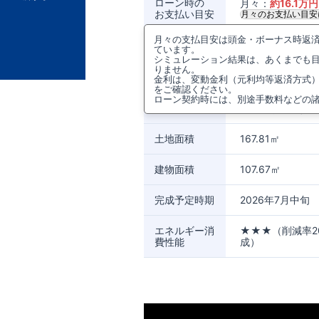
ローン時の
月々：
約
16.1
万円
お支払い目安
月々のお支払い目安
月々の支払目安は頭金・ボーナス時返済0
所在地
神奈川県海老名市
ています。
56(地番)、神奈
シミュレーション結果は、あくまでも
13(住居表示)
りません。
金利は、変動金利（元利均等返済方式
をご確認ください。
アクセス
小田急電鉄小田
ローン契約時には、別途手数料などの
バス停まで徒歩5
土地面積
167.81㎡
建物面積
107.67㎡
完成予定時期
2026年7月中旬
エネルギー消
★★★（削減率2
費性能
成）