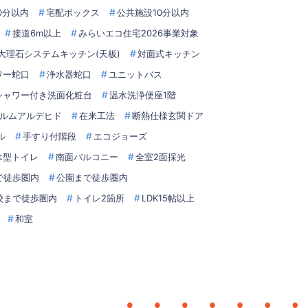
0分以内
宅配ボックス
公共施設10分以内
接道6m以上
みらいエコ住宅2026事業対象
大理石システムキッチン(天板)
対面式キッチン
ワー蛇口
浄水器蛇口
ユニットバス
シャワー付き洗面化粧台
温水洗浄便座1階
ルムアルデヒド
在来工法
断熱仕様玄関ドア
ル
手すり付階段
エコジョーズ
水型トイレ
南面バルコニー
全室2面採光
で徒歩圏内
公園まで徒歩圏内
校まで徒歩圏内
トイレ2箇所
LDK15帖以上
和室