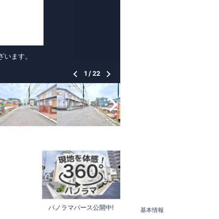
ざいます。
1
/
22
パノラマパース公開中!
基本情報