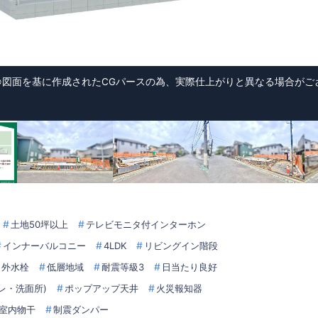
※図面を基に作成されたCGパースの為、実際仕上がりと異なる場合がご
土地50坪以上
テレビモニタ付インターホン
インナーバルコニー
4LDK
リビングイン階段
外水栓
低層地域
耐震等級3
日当たり良好
レ・洗面所)
ポップアップ天井
火災報知器
室内物干
制震ダンパー