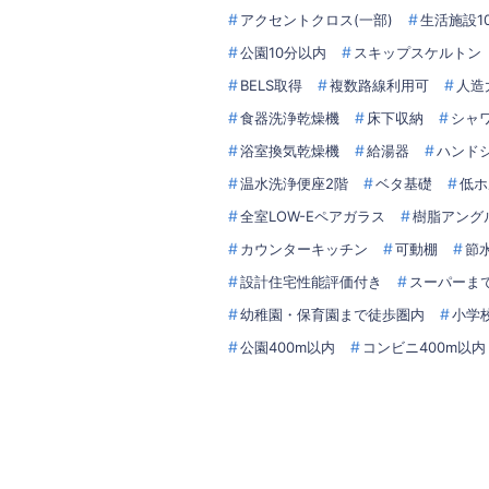
アクセントクロス(一部)
生活施設1
公園10分以内
スキップスケルトン
BELS取得
複数路線利用可
人造
食器洗浄乾燥機
床下収納
シャ
浴室換気乾燥機
給湯器
ハンド
温水洗浄便座2階
ベタ基礎
低ホ
全室LOW-Eペアガラス
樹脂アング
カウンターキッチン
可動棚
節
設計住宅性能評価付き
スーパーま
幼稚園・保育園まで徒歩圏内
小学
公園400m以内
コンビニ400m以内