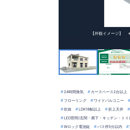
【外観イメージ】 
24時間換気
カースペース2台以上
フローリング
ワイドバルコニー
吹抜
LDK18帖以上
折上天井
LED照明(玄関・廊下・キッチン・トイ
Wロック電池錠
バス停5分以内