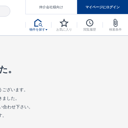
仲介会社様向け
マイページにログイン
物件を探す
お気に入り
閲覧履歴
検索条件
アした認定住宅です。
マンスには自信があります。
デザインテイストごとにサブブランドを開設し、意匠性の高い住宅を、よりわかりやすく、手の届きやすい形でご提案していきます。
東栄住宅では、お引渡し後最大10回の無料定期点検と最大60年間の品質保証を実施しています。
当サイトについて、ブルーミングガーデンシリーズに関して、東栄ホームサービス株式会社について。
デザインで、分譲住宅を変えていく。
た。
うございます。
きました。
い合わせ下さい。
す。