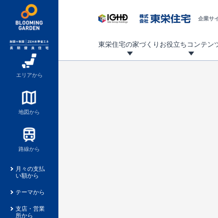
企業サ
東栄住宅の家づくり
お役立ちコンテン
地震に強い東栄住宅！ブルーミングガーデンは全棟住宅性能評価最高等級を取得！
「暮らしを豊かに」「帰ってきたくなる家」「お家時間を充実させたい」その想いから自社の設計士がお客様のニーズを反映した住み心地の良い新たな仕様を定期的にお届けしていきます。
設計から完成まで、国が定めた第三者機関が住宅性能を評価します
不動産（新築一戸建て・土地・条件付売地）購入は、各種手続きや見慣れない言葉などがたくさんあります。そんな不安もスッキリ解消！
東栄住宅に関する大切なキーワードの意味を一覧から見ることができます。
自社設計士考案の新仕様プロジェクト始動！
揺れに耐えるだけではなく、揺れ自体を低減し
ブルーミングガーデンは全棟住宅性能表示制度
家づくりのプロである業者さん、内情を知り尽くした東栄住宅の社員にも
現地見学するとメリットいっぱい！気になる物
家づくりのプロにも選ばれています
もっと暮らし快適プロジェクト
エリアから
地図から
路線から
月々の支払
い額から
テーマから
支店・営業
所から