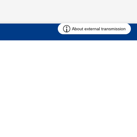
お問い合わせ
求む!! 建売用地
仲介会社様専用ページ