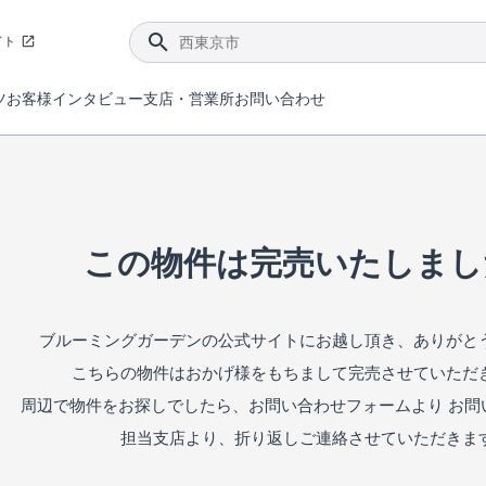
イト
ツ
お客様インタビュー
支店・営業所
お問い合わせ
てダメージを抑える制震技術。
4分野6項目で最高等級を取得！
ブルーミングガーデンは選ばれています。
件があったら行ってみよう！
ブルーミングガーデンは全棟で断熱等性能等級の「5」以上を標準取得しています。
東栄住宅では、地盤に特化した造成部門を社内に設置しお客様が安心して暮らせる土地をご提供するために、様々な取り組みを行っています。
声を大きくしてお伝えすることではないけど、実際に住んでみるとわかってくる。ブルーミングガーデンがこだわる「暮らしやすさ」を少しだけご紹介。
住宅にまつわるコラム。エリアから、キーワードから検索ができます。
室内空間を快適に保つ断熱性能
｢良い家を作って、きちんと手入れをして、長く大切に使う｣ことを目的とした、国が定めた7つの技術基準をクリ
ここまでやって低価格。コストパフォー
東栄住宅の特徴のひとつが自社一貫体制。土地の仕入れからお客様のご入居まで、東栄住宅のスタッフが携わっています。
東栄住宅の『分譲住宅』、『注文住宅』をご紹介いただくことでご紹介者様・ご成約いただいたお客様双方に特典をお贈りします。
この物件は完売いたしまし
ブルーミングガーデンの公式サイトにお越し頂き、ありがと
こちらの物件はおかげ様をもちまして完売させていただ
周辺で物件をお探しでしたら、お問い合わせフォームより お問
担当支店より、折り返しご連絡させていただきま