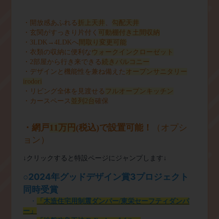
・開放感あふれる
折上天井
、
勾配天井
・玄関がすっきり片付く
可動棚付き土間収納
・3
LDK
→4
LDK
へ
間取り変更可能
・衣類の収納に便利な
ウォークインクローゼット
・2部屋から行き来できる
続きバルコニー
・デザインと機能性を兼ね備えた
オープンサニタリー
irodori
・リビング全体を見渡せる
フルオープンキッチン
・カースペース
並列
2
台
確保
・網戸
11万円
(
税込
)
で設置可能！
（オプシ
ョン）
↓クリックすると特設ページにジャンプします↓
2024
年グッドデザイン賞
3
プロジェクト
○
同時受賞
・
「木造住宅用制震ダンパー/
東栄セーフティダンパ
ー」