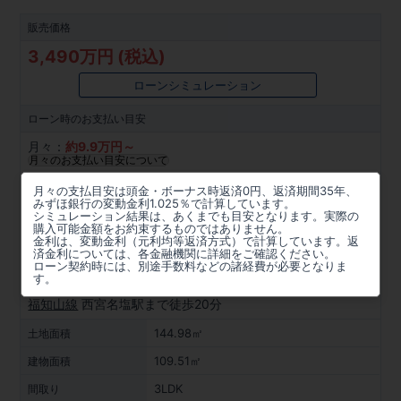
販売価格
3,490万円 (税込)
ローンシミュレーション
ローン時の
お支払い目安
月々：
約
9.9
万円～
月々のお支払い目安について
所在地
月々の支払目安は頭金・ボーナス時返済0円、返済期間35年、
みずほ銀行の変動金利1.025％で計算しています。
兵庫県西宮市清瀬台2078番127(地番)
シミュレーション結果は、あくまでも目安となります。実際の
購入可能金額をお約束するものではありません。
金利は、変動金利（元利均等返済方式）で計算しています。返
周辺マップを見る
済金利については、各金融機関に詳細をご確認ください。
ローン契約時には、別途手数料などの諸経費が必要となりま
アクセス
す。
福知山線
西宮名塩駅まで徒歩20分
144.98㎡
土地面積
109.51㎡
建物面積
3LDK
間取り