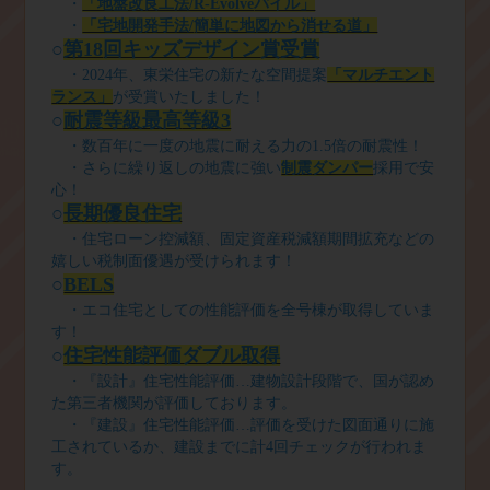
・
「地盤改良工法/R-Evolve
パイル」
・
「宅地開発手法/
簡単に地図から消せる道」
○
第18
回キッズデザイン
賞
受賞
・
2024
年、東栄住宅の新たな空間提案
「マルチエント
ラ
ンス」
が受賞いたしました！
○
耐震等級最高
等
級3
・数百年に一度の地震に耐える力の
1.5
倍の耐震性！
・さらに繰り返しの地震に強い
制震
ダンパー
採用で安
心！
○
長期優良住宅
・住宅ローン控減額、固定資産税減額期間拡充などの
嬉しい税制面優遇が受けられます！
○
BELS
・エコ住宅としての性能評価を全号棟が取得していま
す！
○
住宅性能評価ダブ
ル
取得
・『設計』住宅性能評価…建物設計段階で、国が認め
た第三者機関が評価しております。
・『建設』住宅性能評価…評価を受けた図面通りに施
工されているか、建設までに計
4
回チェックが行われま
す。