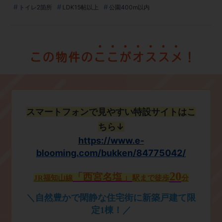
トイレ2箇所
LDK15帖以上
公園400m以内
スマートフォンで見やすい特設サイトはこ
ちら↓
https://www.e-
blooming.com/bukken/84775042/
20
「西宮名塩」
JR福知山線
駅まで
徒歩
分
＼自然豊かで閑静な住宅街に新築戸建て限
定1棟！／