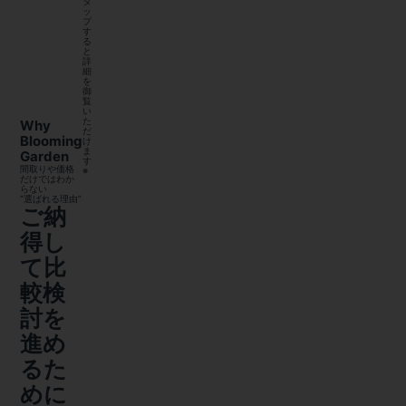
タ
ッ
プ
す
る
と
詳
細
を
御
覧
い
た
Why
だ
Blooming
け
ま
Garden
す
間取りや価格
※
だけではわか
らない
“選ばれる理由”
ご納
得し
て比
較検
討を
進め
るた
めに