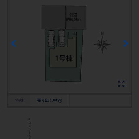
売り出し中
1号棟
※
コ
メ
ン
ト
を