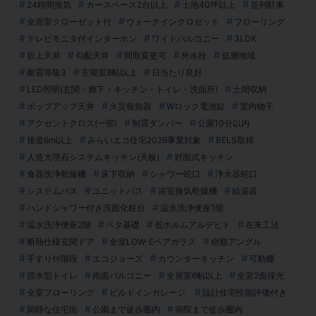
24時間換気
カースペース2台以上
土地40坪以上
並列駐車
全居室クローゼット付
ウォークインクロゼット
フローリング
テレビモニタ付インターホン
ワイドバルコニー
3LDK
折上天井
勾配天井
間取変更可
外水栓
低層地域
耐震等級3
主寝室8帖以上
日当たり良好
LED照明(玄関・廊下・キッチン・トイレ・洗面所)
土間収納
ポップアップ天井
火災報知器
Wロック電池錠
室内物干
アクセントクロス(一部)
制震ダンパー
公園10分以内
接道6m以上
みらいエコ住宅2026事業対象
BELS取得
人造大理石システムキッチン(天板)
対面式キッチン
食器洗浄乾燥機
床下収納
シャワー蛇口
浄水器蛇口
システムバス
ユニットバス
浴室換気乾燥機
給湯器
ハンドシャワー付き洗面化粧台
温水洗浄便座1階
温水洗浄便座2階
ベタ基礎
低ホルムアルデヒド
在来工法
断熱仕様玄関ドア
全室LOW-Eペアガラス
樹脂アングル
手すり付階段
エコジョーズ
カウンターキッチン
可動棚
節水型トイレ
南面バルコニー
全居室6帖以上
全室2面採光
全室フローリング
ビルドインガレージ
設計住宅性能評価付き
閑静な住宅街
公園まで徒歩圏内
病院まで徒歩圏内