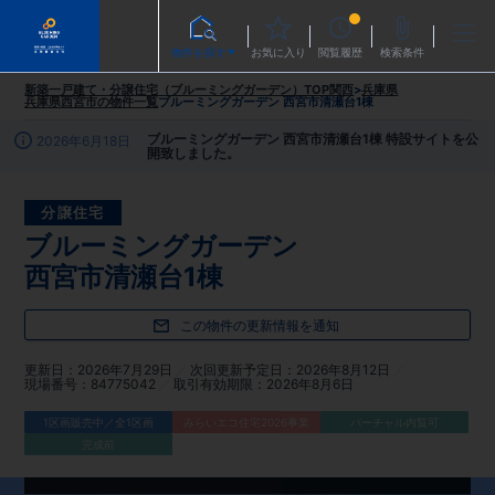
物件を探す
お気に入り
閲覧履歴
検索条件
新築一戸建て・分譲住宅（ブルーミングガーデン）TOP
関西
>
兵庫県
兵庫県西宮市
の物件一覧
ブルーミングガーデン 西宮市清瀬台1棟
ブルーミングガーデン 西宮市清瀬台1棟 特設サイトを公
2026年6月18日
開致しました。
分譲住宅
ブルーミングガーデン
西宮市清瀬台1棟
この物件の更新情報を通知
更新日
2026年7月29日
次回更新予定日
2026年8月12日
現場番号
84775042
取引有効期限
2026年8月6日
1区画販売中／全1区画
みらいエコ住宅2026事業
バーチャル内覧可
完成前