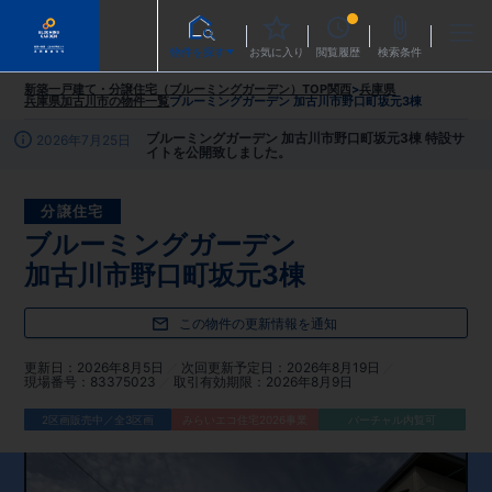
物件を探す
お気に入り
閲覧履歴
検索条件
新築一戸建て・分譲住宅（ブルーミングガーデン）TOP
関西
>
兵庫県
兵庫県加古川市
の物件一覧
ブルーミングガーデン 加古川市野口町坂元3棟
ブルーミングガーデン 加古川市野口町坂元3棟 特設サ
2026年7月25日
イトを公開致しました。
分譲住宅
ブルーミングガーデン
加古川市野口町坂元3棟
この物件の更新情報を通知
更新日
2026年8月5日
次回更新予定日
2026年8月19日
現場番号
83375023
取引有効期限
2026年8月9日
2区画販売中／全3区画
みらいエコ住宅2026事業
バーチャル内覧可