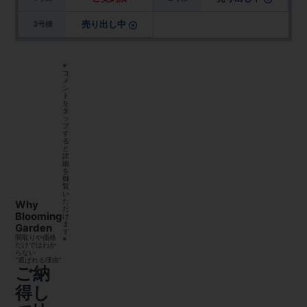
売り出し中
3号棟
※
コ
メ
ン
ト
を
タ
ッ
プ
す
る
と
詳
細
を
御
覧
い
た
Why
だ
Blooming
け
ま
Garden
す
間取りや価格
※
だけではわか
らない
“選ばれる理由”
ご納
得し