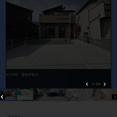
☆2号棟 建物外観☆
1
/
98