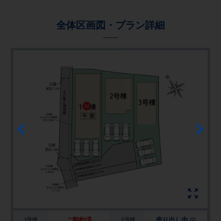
全体区画図・プラン詳細
ご契約済
売り出し中
1号棟
2号棟