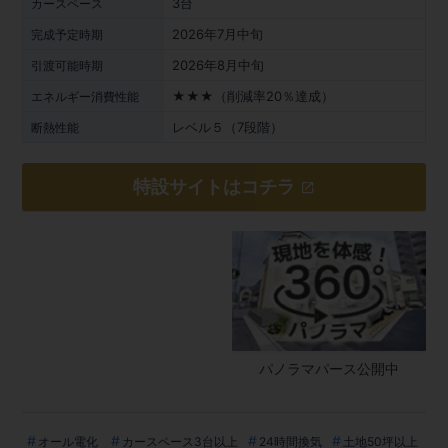
3台
カースペース
2026年7月中旬
完成予定時期
2026年8月中旬
引渡可能時期
★★★（削減率20％達成）
エネルギー消費性能
レベル５（7段階）
断熱性能
特設サイトはコチラ
パノラマパース公開中
オール電化
カースペース3台以上
24時間換気
土地50坪以上