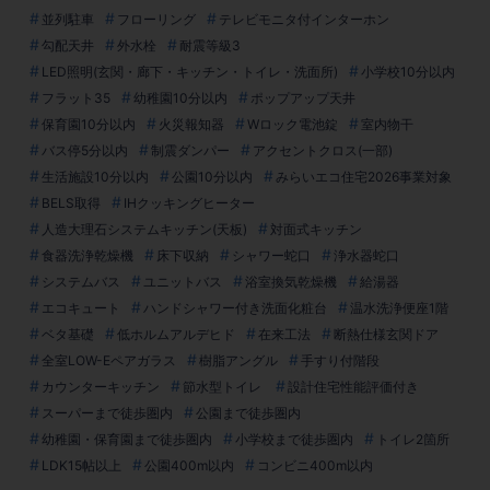
並列駐車
フローリング
テレビモニタ付インターホン
勾配天井
外水栓
耐震等級3
LED照明(玄関・廊下・キッチン・トイレ・洗面所)
小学校10分以内
フラット35
幼稚園10分以内
ポップアップ天井
保育園10分以内
火災報知器
Wロック電池錠
室内物干
バス停5分以内
制震ダンパー
アクセントクロス(一部)
生活施設10分以内
公園10分以内
みらいエコ住宅2026事業対象
BELS取得
IHクッキングヒーター
人造大理石システムキッチン(天板)
対面式キッチン
食器洗浄乾燥機
床下収納
シャワー蛇口
浄水器蛇口
システムバス
ユニットバス
浴室換気乾燥機
給湯器
エコキュート
ハンドシャワー付き洗面化粧台
温水洗浄便座1階
ベタ基礎
低ホルムアルデヒド
在来工法
断熱仕様玄関ドア
全室LOW-Eペアガラス
樹脂アングル
手すり付階段
カウンターキッチン
節水型トイレ
設計住宅性能評価付き
スーパーまで徒歩圏内
公園まで徒歩圏内
幼稚園・保育園まで徒歩圏内
小学校まで徒歩圏内
トイレ2箇所
LDK15帖以上
公園400m以内
コンビニ400m以内