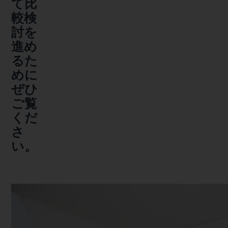
て比
較検
討を
進め
るた
めに
ぜひ
ご覧
くだ
さ
い。