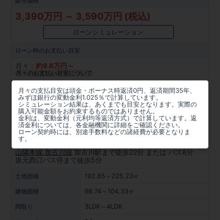
販売価格
3,390万円 ～ 3,590万円 (税込)
ローンシミュレーション
ローン時の
お支払い目安
月々：
約
9.6
万円～
月々のお支払い目安について
所在地
月々の支払目安は頭金・ボーナス時返済0円、返済期間35年、
みずほ銀行の変動金利1.025％で計算しています。
兵庫県加古川市野口町坂元字屋敷560番1、560番2(地番)
シミュレーション結果は、あくまでも目安となります。実際の
購入可能金額をお約束するものではありません。
金利は、変動金利（元利均等返済方式）で計算しています。返
周辺マップを見る
済金利については、各金融機関に詳細をご確認ください。
ローン契約時には、別途手数料などの諸経費が必要となりま
アクセス
す。
山陽本線
,
加古川線
加古川駅まで徒歩22分 または バス8分
坂元西口バス停まで徒歩5分
192.85～225.23㎡
土地面積
98.74～104.33㎡
建物面積
3LDK～4LDK
間取り