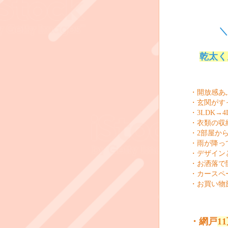
＼
乾太く
・開放感あ
・玄関がす
・3
LDK
→4
・衣類の収
・2部屋か
・雨が降っ
・デザイン
・お洒落で
・カースペ
・お買い物
・網戸
1