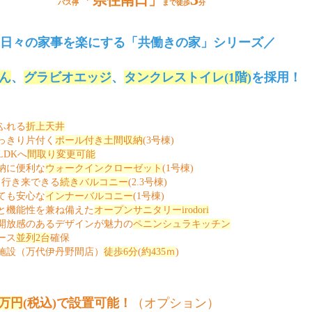
「県住南口」
バス停
まで徒歩
分
日々の家事を楽にする「共働きの家」シリーズ／
ん
、
グラビオエッジ
、
タンクレストイレ
(1
階
)
を採用！
ふれる
折上天井
っきり片付く
ポール付き土間収納
(3号棟)
LDK
へ
間取り変更可能
納に便利な
ウォークインクローゼット
(1号棟)
ら行き来できる
続きバルコニー
(2.3号棟)
ても安心な
インナーバルコニー
(1号棟)
と機能性を兼ね備えた
オープンサニタリー
irodori
開放感のあるデザインが魅力の
ペニンシュラキッチン
ース
並列
2
台
確保
施設（万代伊丹野間店）
徒歩6分
(
約435ｍ
)
1万円
(
税込
)
で設置可能！
（オプション）