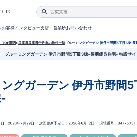
イト
ツ
お客様インタビュー
支店・営業所
お問い合わせ
てダメージを抑える制震技術。
4分野6項目で最高等級を取得！
ブルーミングガーデンは選ばれています。
件があったら行ってみよう！
ブルーミングガーデンは全棟で断熱等性能等級の「5」以上を標準取得しています。
東栄住宅では、地盤に特化した造成部門を社内に設置しお客様が安心して暮らせる土地をご提供するために、様々な取り組みを行っています。
声を大きくしてお伝えすることではないけど、実際に住んでみるとわかってくる。ブルーミングガーデンがこだわる「暮らしやすさ」を少しだけご紹介。
住宅にまつわるコラム。エリアから、キーワードから検索ができます。
室内空間を快適に保つ断熱性能
｢良い家を作って、きちんと手入れをして、長く大切に使う｣ことを目的とした、国が定めた7つの技術基準をクリ
ここまでやって低価格。コストパフォー
東栄住宅の特徴のひとつが自社一貫体制。土地の仕入れからお客様のご入居まで、東栄住宅のスタッフが携わっています。
東栄住宅の『分譲住宅』、『注文住宅』をご紹介いただくことでご紹介者様・ご成約いただいたお客様双方に特典をお贈りします。
TOP
関西
>
兵庫県
兵庫県伊丹市
の物件一覧
ブルーミングガーデン 伊丹市野間5丁目3棟-長
ブルーミングガーデン 伊丹市野間5丁目3棟-長期優良住宅- 特設サ
ミングガーデン
伊丹市野間5
-
新日
2026年7月29日
次回更新予定日
2026年8月12日
現場番号
84775031