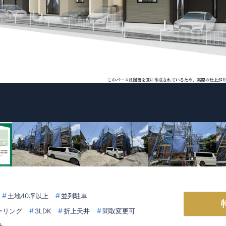
土地40坪以上
並列駐車
ーリング
3LDK
折上天井
間取変更可