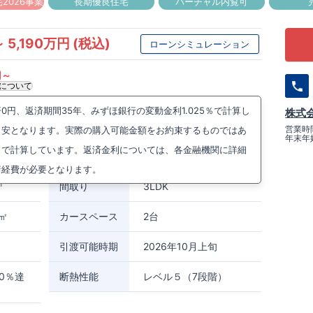
2026事業
長期優良住宅
バーチャル内覧可
 5,190万円 (税込)
ローンシミュレーション
円～
について
円、返済期間35年、みずほ銀行の変動金利1.025％で計算し
株式
５丁目64番(地番)
周辺マップを見る
営業時間
目安となります。実際の購入可能金額をお約束するものではあ
年末年
武庫之荘駅までバス5分 野間西バス停まで徒歩3分
）で計算しています。返済金利については、各金融機関に詳細
稲野駅までバス8分 県住南口バス停まで徒歩3分
諸経費が必要となります。
㎡
間取り
3LDK
0㎡
カースペース
2台
引渡可能時期
2026年10月上旬
0％達
断熱性能
レベル５（7段階）