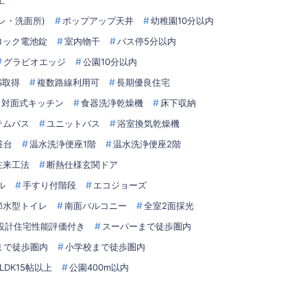
上
レ・洗面所)
ポップアップ天井
幼稚園10分以内
ロック電池錠
室内物干
バス停5分以内
グラビオエッジ
公園10分以内
LS取得
複数路線利用可
長期優良住宅
対面式キッチン
食器洗浄乾燥機
床下収納
テムバス
ユニットバス
浴室換気乾燥機
粧台
温水洗浄便座1階
温水洗浄便座2階
在来工法
断熱仕様玄関ドア
ル
手すり付階段
エコジョーズ
節水型トイレ
南面バルコニー
全室2面採光
設計住宅性能評価付き
スーパーまで徒歩圏内
まで徒歩圏内
小学校まで徒歩圏内
LDK15帖以上
公園400m以内