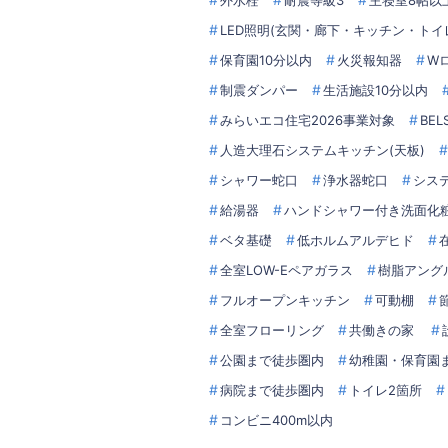
外水栓
耐震等級3
主寝室8帖以
LED照明(玄関・廊下・キッチン・トイ
保育園10分以内
火災報知器
W
制震ダンパー
生活施設10分以内
みらいエコ住宅2026事業対象
BE
人造大理石システムキッチン(天板)
シャワー蛇口
浄水器蛇口
シス
給湯器
ハンドシャワー付き洗面化
ベタ基礎
低ホルムアルデヒド
全室LOW-Eペアガラス
樹脂アング
フルオープンキッチン
可動棚
全室フローリング
共働きの家
公園まで徒歩圏内
幼稚園・保育園
病院まで徒歩圏内
トイレ2箇所
コンビニ400m以内