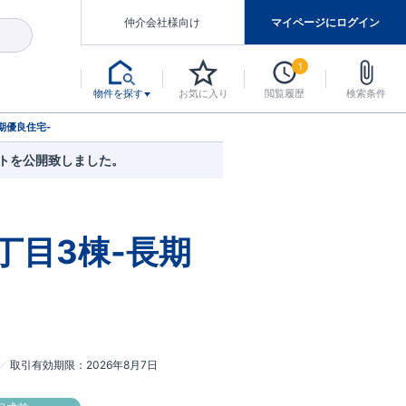
仲介会社様向け
マイページにログイン
1
物件を探す
お気に入り
閲覧履歴
検索条件
アした認定住宅です。
マンスには自信があります。
デザインテイストごとにサブブランドを開設し、意匠性の高い住宅を、よりわかりやすく、手の届きやすい形でご提案していきます。
東栄住宅では、お引渡し後最大10回の無料定期点検と最大60年間の品質保証を実施しています。
当サイトについて、ブルーミングガーデンシリーズに関して、東栄ホームサービス株式会社について。
デザインで、分譲住宅を変えていく。
期優良住宅-
イトを公開致しました。
丁目3棟-長期
取引有効期限
2026年8月7日