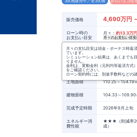
3区画販売中／全3区画
みらいエコ住宅
4,690万円 ～
販売価格
ローン時の
月々：
約
13.3
万
お支払い目安
月々のお支払い目安
月々の支払目安は頭金・ボーナス時返済0
所在地
兵庫県伊丹市野間
ています。
シミュレーション結果は、あくまでも
りません。
アクセス
阪急電鉄神戸線
金利は、変動金利（元利均等返済方式
阪急電鉄伊丹線
をご確認ください。
ローン契約時には、別途手数料などの
土地面積
110.25～154.19
建物面積
104.33～109.9
完成予定時期
2026年9月上旬
エネルギー消
★★★（削減率2
費性能
成）