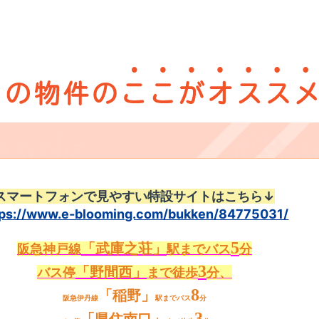
スマートフォンで見やすい特設サイトはこちら↓
tps://www.e-blooming.com/bukken/84775031/
5
「武庫之荘」
阪急神戸線
駅までバス
分
3
「野間西」
バス停
まで徒歩
分、
8
「稲野」
阪急伊丹線
駅までバス
分
3