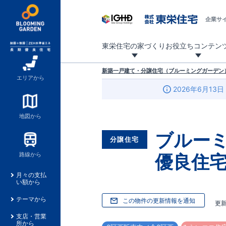
企業サ
東栄住宅の家づくり
お役立ちコンテン
地震に強い東栄住宅！ブルーミングガーデンは全棟住宅性能評価最高等級を取得！
「暮らしを豊かに」「帰ってきたくなる家」「お家時間を充実させたい」その想いから自社の設計士がお客様のニーズを反映した住み心地の良い新たな仕様を定期的にお届けしていきます。
設計から完成まで、国が定めた第三者機関が住宅性能を評価します
不動産（新築一戸建て・土地・条件付売地）購入は、各種手続きや見慣れない言葉などがたくさんあります。そんな不安もスッキリ解消！
東栄住宅に関する大切なキーワードの意味を一覧から見ることができます。
自社設計士考案の新仕様プロジェクト始動！
揺れに耐えるだけではなく、揺れ自体を低減し
ブルーミングガーデンは全棟住宅性能表示制度
家づくりのプロである業者さん、内情を知り尽くした東栄住宅の社員にも
現地見学するとメリットいっぱい！気になる物
家づくりのプロにも選ばれています
もっと暮らし快適プロジェクト
新築一戸建て・分譲住宅（ブルーミングガーデン）
エリアから
2026年6月13日
地図から
ブルー
分譲住宅
優良住宅
路線から
月々の支払
い額から
テーマから
この物件の更新情報を通知
更
支店・営業
所から