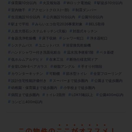
保育園10分以内
火災報知器
Wロック電池錠
駅徒歩10分以内
室内物干
アクセントクロス(一部)
制震ダンパー
生活施設10分以内
公共施設10分以内
公園10分以内
駅まで平坦
みらいエコ住宅2026事業対象
BELS取得
人造大理石システムキッチン(天板)
対面式キッチン
食器洗浄乾燥機
床下収納
シャワー蛇口
浄水器蛇口
システムバス
ユニットバス
浴室換気乾燥機
ハンドシャワー付き洗面化粧台
温水洗浄便座1階
ベタ基礎
低ホルムアルデヒド
在来工法
断熱仕様玄関ドア
全室LOW-Eペアガラス
樹脂アングル
手すり付階段
カウンターキッチン
可動棚
節水型トイレ
全室フローリング
設計住宅性能評価付き
スーパーまで徒歩圏内
公園まで徒歩圏内
幼稚園・保育園まで徒歩圏内
小学校まで徒歩圏内
病院まで徒歩圏内
トイレ2箇所
LDK15帖以上
公園400m以内
コンビニ400m以内