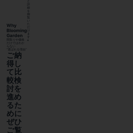
と
詳
細
を
御
覧
い
た
Why
だ
Blooming
け
ま
Garden
す
間取りや価格
※
だけではわか
らない
“選ばれる理由”
ご納
得し
て比
較検
討を
進め
るた
めに
ぜひ
ご覧