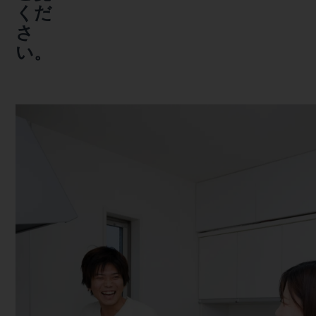
くだ
さ
い。