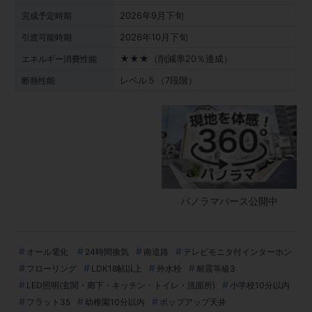
2026年9月下旬
完成予定時期
2026年10月下旬
引渡可能時期
★★★（削減率20％達成）
エネルギー消費性能
レベル５（7段階）
断熱性能
パノラマパース公開中
オール電化
24時間換気
南道路
テレビモニタ付インターホン
フローリング
LDK18帖以上
外水栓
耐震等級3
LED照明(玄関・廊下・キッチン・トイレ・洗面所)
小学校10分以内
フラット35
幼稚園10分以内
ポップアップ天井