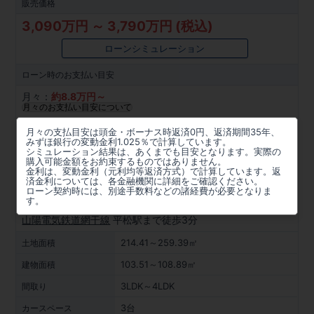
販売価格
3,090万円 ～ 3,790万円 (税込)
ローンシミュレーション
ローン時の
お支払い目安
月々：
約
8.8
万円～
月々のお支払い目安について
所在地
月々の支払目安は頭金・ボーナス時返済0円、返済期間35年、
みずほ銀行の変動金利1.025％で計算しています。
兵庫県姫路市大津区平松317番4他(地番)
シミュレーション結果は、あくまでも目安となります。実際の
購入可能金額をお約束するものではありません。
金利は、変動金利（元利均等返済方式）で計算しています。返
周辺マップを見る
済金利については、各金融機関に詳細をご確認ください。
ローン契約時には、別途手数料などの諸経費が必要となりま
アクセス
す。
山陽電気鉄道網干線
平松駅まで徒歩3分
214.41～259.39㎡
土地面積
103.51～108.89㎡
建物面積
3LDK～4LDK
間取り
3台
カースペース