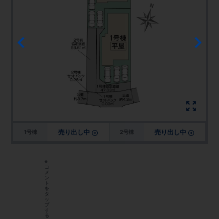
売り出し中
売り出し中
1号棟
2号棟
※
コ
メ
ン
ト
を
タ
ッ
プ
す
る