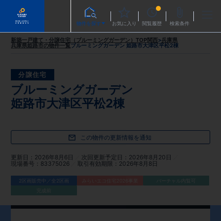
物件を探す
お気に入り
閲覧履歴
検索条件
新築一戸建て・分譲住宅（ブルーミングガーデン）TOP
関西
>
兵庫県
兵庫県姫路市
の物件一覧
ブルーミングガーデン 姫路市大津区平松2棟
分譲住宅
ブルーミングガーデン
姫路市大津区平松2棟
この物件の更新情報を通知
更新日
2026年8月6日
次回更新予定日
2026年8月20日
現場番号
83375026
取引有効期限
2026年8月8日
2区画販売中／全2区画
みらいエコ住宅2026事業
バーチャル内覧可
完成前