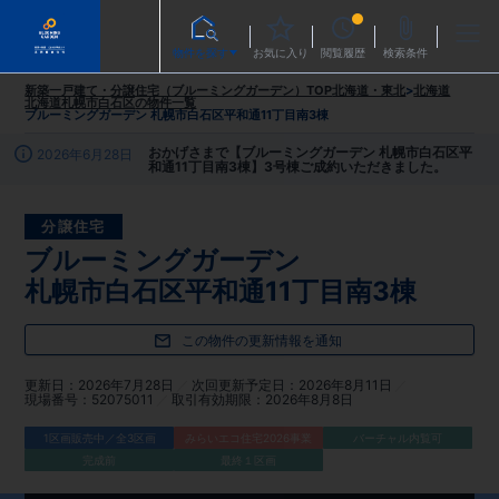
物件を探す
お気に入り
閲覧履歴
検索条件
新築一戸建て・分譲住宅（ブルーミングガーデン）TOP
北海道・東北
>
北海道
北海道札幌市白石区
の物件一覧
ブルーミングガーデン 札幌市白石区平和通11丁目南3棟
おかげさまで【ブルーミングガーデン 札幌市白石区平
2026年6月28日
和通11丁目南3棟】3号棟ご成約いただきました。
分譲住宅
ブルーミングガーデン
札幌市白石区平和通11丁目南3棟
この物件の更新情報を通知
更新日
2026年7月28日
次回更新予定日
2026年8月11日
現場番号
52075011
取引有効期限
2026年8月8日
1区画販売中／全3区画
みらいエコ住宅2026事業
バーチャル内覧可
完成前
最終１区画