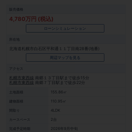
販売価格
4,780万円 (税込)
ローンシミュレーション
所在地
北海道札幌市白石区平和通１１丁目南28番(地番)
周辺マップを見る
アクセス
札幌市東西線
南郷１３丁目駅まで徒歩15分
札幌市東西線
南郷７丁目駅まで徒歩22分
155.86㎡
土地面積
110.95㎡
建物面積
4LDK
間取り
2台
カースペース
2026年9月中旬
完成予定時期