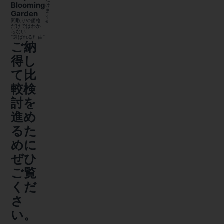
Blooming
け
ま
Garden
す
間取りや価格
※
だけではわか
らない
“選ばれる理由”
ご納
得し
て比
較検
討を
進め
るた
めに
ぜひ
ご覧
くだ
さ
い。