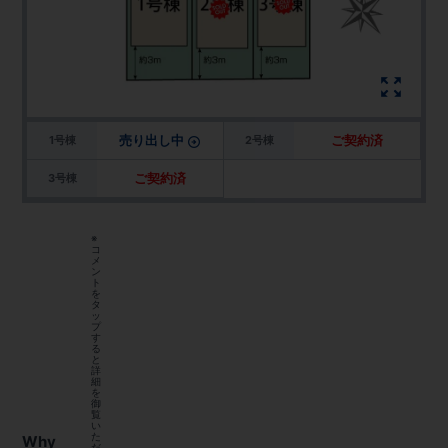
売り出し中
ご契約済
1号棟
2号棟
ご契約済
3号棟
※
コ
メ
ン
ト
を
タ
ッ
プ
す
る
と
詳
細
を
御
覧
い
た
Why
だ