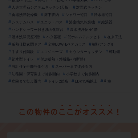
人造大理石システムキッチン(天板)
対面式キッチン
食器洗浄乾燥機
床下収納
シャワー蛇口
浄水器蛇口
システムバス
ユニットバス
浴室換気乾燥機
給湯器
ハンドシャワー付き洗面化粧台
温水洗浄便座1階
温水洗浄便座2階
ベタ基礎
低ホルムアルデヒド
在来工法
断熱仕様玄関ドア
全室LOW-Eペアガラス
樹脂アングル
手すり付階段
エコジョーズ
カウンターキッチン
可動棚
節水型トイレ
付加断熱（外断熱+内断熱）
設計住宅性能評価付き
スーパーまで徒歩圏内
幼稚園・保育園まで徒歩圏内
小学校まで徒歩圏内
病院まで徒歩圏内
トイレ2箇所
LDK15帖以上
和室