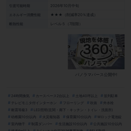
2026年10月中旬
引渡可能時期
★★★（削減率20％達成）
エネルギー消費性能
レベル５（7段階）
断熱性能
パノラマパース公開中!
24時間換気
カースペース2台以上
土地40坪以上
並列駐車
テレビモニタ付インターホン
フローリング
吹抜
外水栓
耐震等級3
LED照明(玄関・廊下・キッチン・トイレ・洗面所)
幼稚園10分以内
火災報知器
保育園10分以内
Wロック電池錠
室内物干
制震ダンパー
生活施設10分以内
公共施設10分以内
接道6m以上
みらいエコ住宅2026事業対象
BELS取得