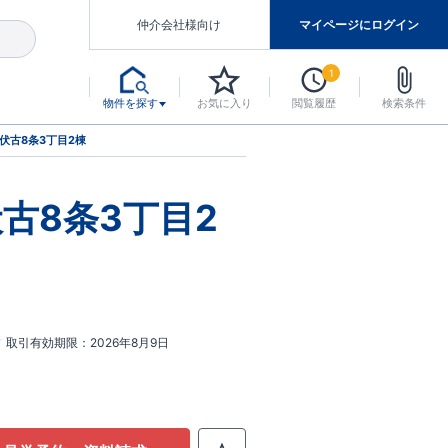
仲介会社様向け
マイページにログイン
1
物件を探す
お気に入り
閲覧履歴
検索条件
アした認定住宅です。
マンスには自信があります。
デザインテイストごとにサブブランドを開設し、意匠性の高い住宅を、よりわかりやすく、手の届きやすい形でご提案していきます。
東栄住宅では、お引渡し後最大10回の無料定期点検と最大60年間の品質保証を実施しています。
当サイトについて、ブルーミングガーデンシリーズに関して、東栄ホームサービス株式会社について。
デザインで、分譲住宅を変えていく。
伏古8条3丁目2棟
古8条3丁目2
取引有効期限
2026年8月9日