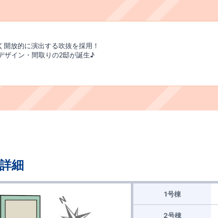
るく開放的に演出する吹抜を採用！
のデザイン・間取りの2邸が誕生♪
詳細
1号棟
2号棟