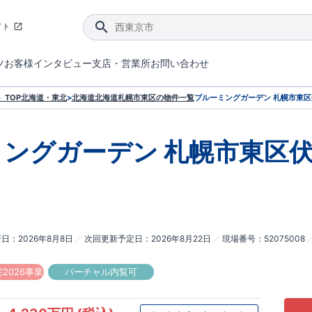
イト
ツ
お客様インタビュー
支店・営業所
お問い合わせ
てダメージを抑える制震技術。
4分野6項目で最高等級を取得！
ブルーミングガーデンは選ばれています。
件があったら行ってみよう！
ブルーミングガーデンは全棟で断熱等性能等級の「5」以上を標準取得しています。
東栄住宅では、地盤に特化した造成部門を社内に設置しお客様が安心して暮らせる土地をご提供するために、様々な取り組みを行っています。
声を大きくしてお伝えすることではないけど、実際に住んでみるとわかってくる。ブルーミングガーデンがこだわる「暮らしやすさ」を少しだけご紹介。
住宅にまつわるコラム。エリアから、キーワードから検索ができます。
室内空間を快適に保つ断熱性能
｢良い家を作って、きちんと手入れをして、長く大切に使う｣ことを目的とした、国が定めた7つの技術基準をクリ
ここまでやって低価格。コストパフォー
東栄住宅の特徴のひとつが自社一貫体制。土地の仕入れからお客様のご入居まで、東栄住宅のスタッフが携わっています。
東栄住宅の『分譲住宅』、『注文住宅』をご紹介いただくことでご紹介者様・ご成約いただいたお客様双方に特典をお贈りします。
TOP
北海道・東北
>
北海道
北海道札幌市東区
の物件一覧
ブルーミングガーデン 札幌市東区
ミングガーデン
札幌市東区伏
新日
2026年8月8日
次回更新予定日
2026年8月22日
現場番号
52075008
2026事業
バーチャル内覧可