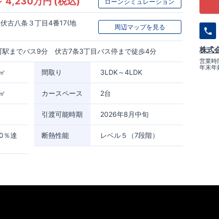
～ 4,230万円 (税込)
ローンシミュレーション
伏古八条３丁目4番17(地
周辺マップを見る
株式
駅までバス9分 伏古7条3丁目バス停まで徒歩4分
営業時間
年末年
3㎡
間取り
3LDK～4LDK
0㎡
カースペース
2台
引渡可能時期
2026年8月中旬
0％達
断熱性能
レベル５（7段階）