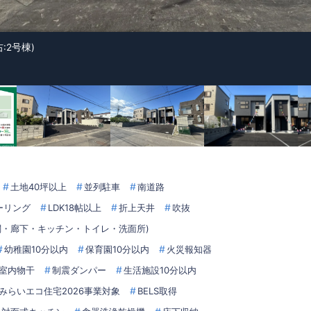
右:2号棟)
土地40坪以上
並列駐車
南道路
ーリング
LDK18帖以上
折上天井
吹抜
玄関・廊下・キッチン・トイレ・洗面所)
幼稚園10分以内
保育園10分以内
火災報知器
室内物干
制震ダンパー
生活施設10分以内
みらいエコ住宅2026事業対象
BELS取得