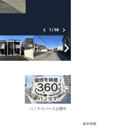
1
/
58
パノラマパース公開中
基本情報