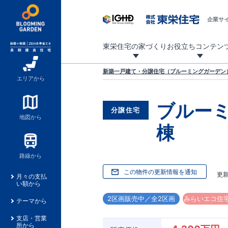
企業サ
東栄住宅の家づくり
お役立ちコンテン
地震に強い東栄住宅！ブルーミングガーデンは全棟住宅性能評価最高等級を取得！
「暮らしを豊かに」「帰ってきたくなる家」「お家時間を充実させたい」その想いから自社の設計士がお客様のニーズを反映した住み心地の良い新たな仕様を定期的にお届けしていきます。
設計から完成まで、国が定めた第三者機関が住宅性能を評価します
不動産（新築一戸建て・土地・条件付売地）購入は、各種手続きや見慣れない言葉などがたくさんあります。そんな不安もスッキリ解消！
東栄住宅に関する大切なキーワードの意味を一覧から見ることができます。
自社設計士考案の新仕様プロジェクト始動！
揺れに耐えるだけではなく、揺れ自体を低減し
ブルーミングガーデンは全棟住宅性能表示制度
家づくりのプロである業者さん、内情を知り尽くした東栄住宅の社員にも
現地見学するとメリットいっぱい！気になる物
家づくりのプロにも選ばれています
もっと暮らし快適プロジェクト
新築一戸建て・分譲住宅（ブルーミングガーデン）
エリアから
ブルー
分譲住宅
地図から
棟
路線から
この物件の更新情報を通知
更
月々の支払
い額から
2区画販売中／全2区画
みらいエコ住宅
テーマから
支店・営業
所から