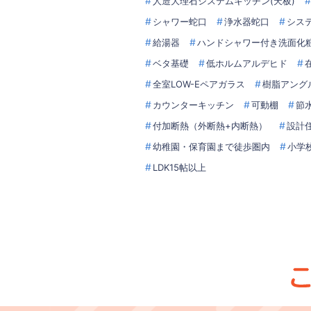
人造大理石システムキッチン(天板)
シャワー蛇口
浄水器蛇口
シス
給湯器
ハンドシャワー付き洗面化
ベタ基礎
低ホルムアルデヒド
全室LOW-Eペアガラス
樹脂アング
カウンターキッチン
可動棚
節
付加断熱（外断熱+内断熱）
設計
幼稚園・保育園まで徒歩圏内
小学
LDK15帖以上