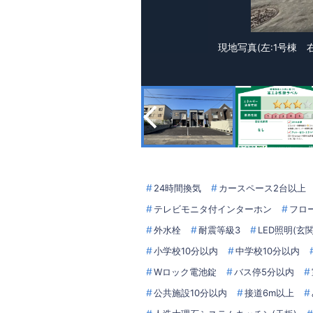
現地写真(左:1号棟 
24時間換気
カースペース2台以上
テレビモニタ付インターホン
フロ
外水栓
耐震等級3
LED照明(
小学校10分以内
中学校10分以内
Wロック電池錠
バス停5分以内
公共施設10分以内
接道6m以上