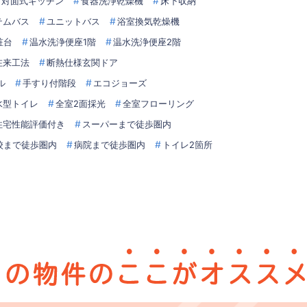
対面式キッチン
食器洗浄乾燥機
床下収納
テムバス
ユニットバス
浴室換気乾燥機
粧台
温水洗浄便座1階
温水洗浄便座2階
在来工法
断熱仕様玄関ドア
ル
手すり付階段
エコジョーズ
水型トイレ
全室2面採光
全室フローリング
住宅性能評価付き
スーパーまで徒歩圏内
校まで徒歩圏内
病院まで徒歩圏内
トイレ2箇所