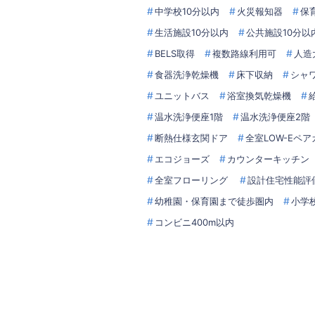
中学校10分以内
火災報知器
保
生活施設10分以内
公共施設10分以
BELS取得
複数路線利用可
人造
食器洗浄乾燥機
床下収納
シャ
ユニットバス
浴室換気乾燥機
温水洗浄便座1階
温水洗浄便座2階
断熱仕様玄関ドア
全室LOW-Eペ
エコジョーズ
カウンターキッチン
全室フローリング
設計住宅性能評
幼稚園・保育園まで徒歩圏内
小学
コンビニ400m以内