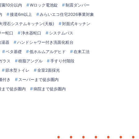
育園10分以内
Wロック電池錠
制震ダンパー
内
接道6m以上
みらいエコ住宅2026事業対象
大理石システムキッチン(天板)
対面式キッチン
ワー蛇口
浄水器蛇口
システムバス
給湯器
ハンドシャワー付き洗面化粧台
ベタ基礎
低ホルムアルデヒド
在来工法
アガラス
樹脂アングル
手すり付階段
節水型トイレ
全室2面採光
価付き
スーパーまで徒歩圏内
校まで徒歩圏内
病院まで徒歩圏内