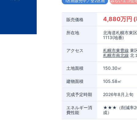
1区画販売中／全2区画
みらいエコ住宅
4,880万円 
販売価格
所在地
北海道札幌市東区
1113(地番)
アクセス
札幌市東豊線
東区
札幌市南北線
北１
土地面積
150.30㎡
建物面積
105.58㎡
完成予定時期
2026年8月上旬
エネルギー消
★★★（削減率2
費性能
成）