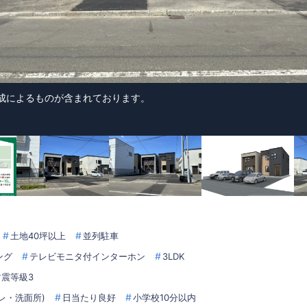
G作成によるものが含まれております。
土地40坪以上
並列駐車
ング
テレビモニタ付インターホン
3LDK
耐震等級3
レ・洗面所)
日当たり良好
小学校10分以内