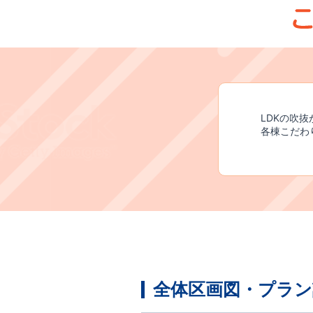
LDKの吹
​各棟こだ
全体区画図・プラン