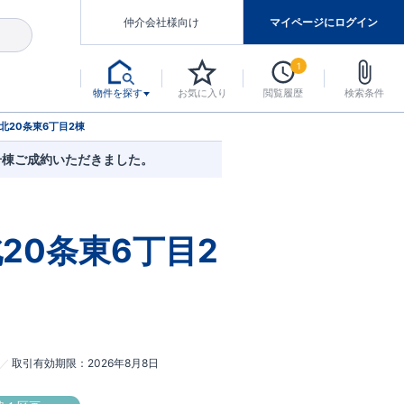
仲介会社様向け
マイページにログイン
1
物件を探す
お気に入り
閲覧履歴
検索条件
アした認定住宅です。
マンスには自信があります。
デザインテイストごとにサブブランドを開設し、意匠性の高い住宅を、よりわかりやすく、手の届きやすい形でご提案していきます。
東栄住宅では、お引渡し後最大10回の無料定期点検と最大60年間の品質保証を実施しています。
当サイトについて、ブルーミングガーデンシリーズに関して、東栄ホームサービス株式会社について。
デザインで、分譲住宅を変えていく。
北20条東6丁目2棟
号棟ご成約いただきました。
20条東6丁目2
取引有効期限
2026年8月8日