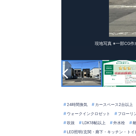
現地写真 ※一部C
24時間換気
カースペース2台以上
ウォークインクロゼット
フローリ
吹抜
LDK18帖以上
外水栓
LED照明(玄関・廊下・キッチン・トイ