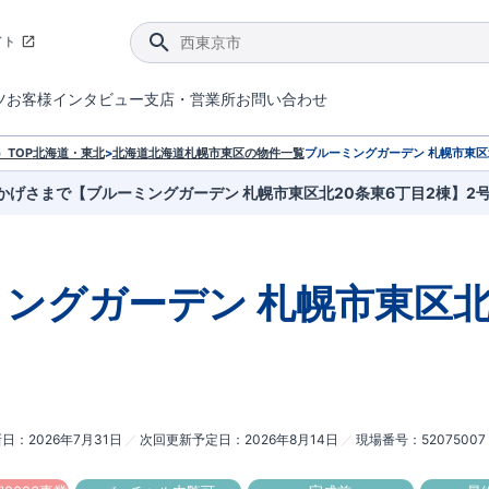
イト
ツ
お客様インタビュー
支店・営業所
お問い合わせ
てダメージを抑える制震技術。
4分野6項目で最高等級を取得！
ブルーミングガーデンは選ばれています。
件があったら行ってみよう！
ブルーミングガーデンは全棟で断熱等性能等級の「5」以上を標準取得しています。
東栄住宅では、地盤に特化した造成部門を社内に設置しお客様が安心して暮らせる土地をご提供するために、様々な取り組みを行っています。
声を大きくしてお伝えすることではないけど、実際に住んでみるとわかってくる。ブルーミングガーデンがこだわる「暮らしやすさ」を少しだけご紹介。
住宅にまつわるコラム。エリアから、キーワードから検索ができます。
室内空間を快適に保つ断熱性能
｢良い家を作って、きちんと手入れをして、長く大切に使う｣ことを目的とした、国が定めた7つの技術基準をクリ
ここまでやって低価格。コストパフォー
東栄住宅の特徴のひとつが自社一貫体制。土地の仕入れからお客様のご入居まで、東栄住宅のスタッフが携わっています。
東栄住宅の『分譲住宅』、『注文住宅』をご紹介いただくことでご紹介者様・ご成約いただいたお客様双方に特典をお贈りします。
TOP
北海道・東北
>
北海道
北海道札幌市東区
の物件一覧
ブルーミングガーデン 札幌市東区
かげさまで【ブルーミングガーデン 札幌市東区北20条東6丁目2棟】2
ミングガーデン
札幌市東区北
新日
2026年7月31日
次回更新予定日
2026年8月14日
現場番号
52075007