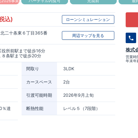
2026事業
バーチャル内覧可
完成前
最
(税込)
ローンシミュレーション
北二十条東６丁目365番
周辺マップを見る
株式
役所前駅まで徒歩16分
８条駅まで徒歩20分
営業時間
年末年
間取り
3LDK
カースペース
2台
引渡可能時期
2026年9月上旬
0％達
断熱性能
レベル５（7段階）