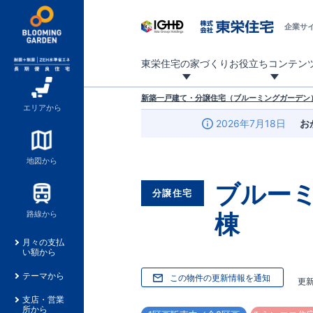
企業サ
東栄住宅の家づくり
お役立ちコンテン
地震に強い東栄住宅！ブルーミングガーデンは全棟住宅性能評価最高等級を取得！
「暮らしを豊かに」「帰ってきたくなる家」「お家時間を充実させたい」その想いから自社の設計士がお客様のニーズを反映した住み心地の良い新たな仕様を定期的にお届けしていきます。
設計から完成まで、国が定めた第三者機関が住宅性能を評価します
不動産（新築一戸建て・土地・条件付売地）購入は、各種手続きや見慣れない言葉などがたくさんあります。そんな不安もスッキリ解消！
東栄住宅に関する大切なキーワードの意味を一覧から見ることができます。
自社設計士考案の新仕様プロジェクト始動！
揺れに耐えるだけではなく、揺れ自体を低減し
ブルーミングガーデンは全棟住宅性能表示制度
家づくりのプロである業者さん、内情を知り尽くした東栄住宅の社員にも
現地見学するとメリットいっぱい！気になる物
家づくりのプロにも選ばれています
もっと暮らし快適プロジェクト
新築一戸建て・分譲住宅（ブルーミングガーデン）
エリアから
2026年7月18日
お
地図から
ブルー
分譲住宅
棟
路線から
月々の支払
い額から
テーマから
この物件の更新情報を通知
更
支店・営業
所から