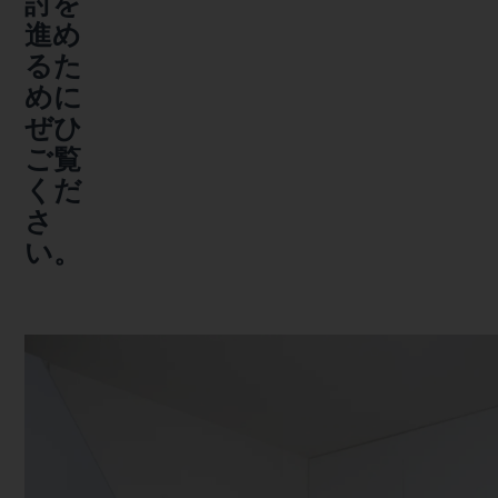
討を
進め
るた
めに
ぜひ
ご覧
くだ
さ
い。