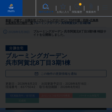
物件を探す
お気に入り
閲覧履歴
検索条件
新築一戸建て・分譲住宅（ブルーミングガーデン）TOP
中国・四国
>
広島県
広島県呉市
の物件一覧
ブルーミングガーデン 呉市阿賀北8丁目3期1棟
ブルーミングガーデン 呉市阿賀北8丁目3期1棟 特設サ
2026年5月28日
イトを公開致しました。
分譲住宅
ブルーミングガーデン
呉市阿賀北8丁目3期1棟
この物件の更新情報を通知
更新日
2026年8月2日
次回更新予定日
2026年8月16日
現場番号
83775042
取引有効期限
2026年8月9日
1区画販売中／全1区画
みらいエコ住宅2026事業
バーチャル内覧可
完成前