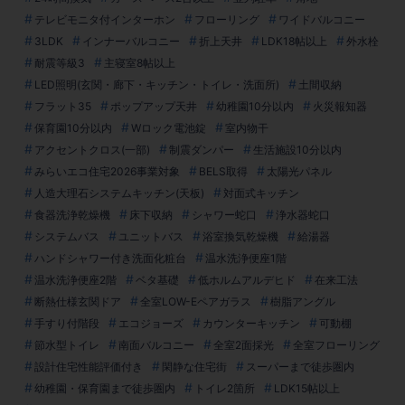
テレビモニタ付インターホン
フローリング
ワイドバルコニー
3LDK
インナーバルコニー
折上天井
LDK18帖以上
外水栓
耐震等級3
主寝室8帖以上
LED照明(玄関・廊下・キッチン・トイレ・洗面所)
土間収納
フラット35
ポップアップ天井
幼稚園10分以内
火災報知器
保育園10分以内
Wロック電池錠
室内物干
アクセントクロス(一部)
制震ダンパー
生活施設10分以内
みらいエコ住宅2026事業対象
BELS取得
太陽光パネル
人造大理石システムキッチン(天板)
対面式キッチン
食器洗浄乾燥機
床下収納
シャワー蛇口
浄水器蛇口
システムバス
ユニットバス
浴室換気乾燥機
給湯器
ハンドシャワー付き洗面化粧台
温水洗浄便座1階
温水洗浄便座2階
ベタ基礎
低ホルムアルデヒド
在来工法
断熱仕様玄関ドア
全室LOW-Eペアガラス
樹脂アングル
手すり付階段
エコジョーズ
カウンターキッチン
可動棚
節水型トイレ
南面バルコニー
全室2面採光
全室フローリング
設計住宅性能評価付き
閑静な住宅街
スーパーまで徒歩圏内
幼稚園・保育園まで徒歩圏内
トイレ2箇所
LDK15帖以上