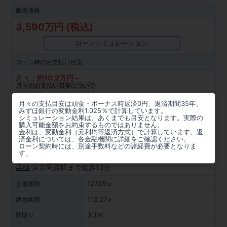
販売価格
3,590万円 (税込)
ローンシミュレーション
ローン時の
お支払い目安
月々：
約
10.2
万円～
月々のお支払い目安について
所在地
月々の支払目安は頭金・ボーナス時返済0円、返済期間35年、
みずほ銀行の変動金利1.025％で計算しています。
広島県呉市阿賀北８丁目1897番1(地番)
シミュレーション結果は、あくまでも目安となります。実際の
購入可能金額をお約束するものではありません。
金利は、変動金利（元利均等返済方式）で計算しています。返
周辺マップを見る
済金利については、各金融機関に詳細をご確認ください。
ローン契約時には、別途手数料などの諸経費が必要となりま
アクセス
す。
呉線
安芸阿賀駅まで徒歩13分
127.09㎡
土地面積
113.27㎡
建物面積
3LDK
間取り