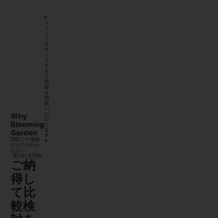
※
コ
メ
ン
ト
を
タ
ッ
プ
す
る
と
詳
細
を
御
覧
い
た
Why
だ
Blooming
け
ま
Garden
す
間取りや価格
※
だけではわか
らない
“選ばれる理由”
ご納
得し
て比
較検