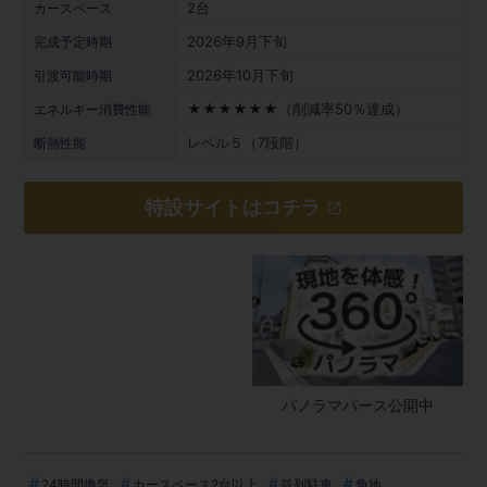
2台
カースペース
2026年9月下旬
完成予定時期
2026年10月下旬
引渡可能時期
★★★★★★（削減率50％達成）
エネルギー消費性能
レベル５（7段階）
断熱性能
特設サイトはコチラ
パノラマパース公開中
24時間換気
カースペース2台以上
並列駐車
角地