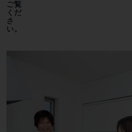
ご覧
くだ
さ
い。