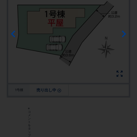
売り出し中
1号棟
※
コ
メ
ン
ト
を
タ
ッ
プ