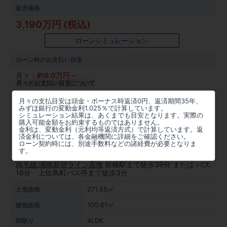
販売価格
3,190万円 (税込)
ローンシミュレーション
ローン時の
お支払い目安
月々：
約
9.0
万円～
月々のお支払い目安について
所在地
月々の支払目安は頭金・ボーナス時返済0円、返済期間35年、
みずほ銀行の変動金利1.025％で計算しています。
群馬県前橋市上佐鳥町492番1他(地番)
シミュレーション結果は、あくまでも目安となります。実際の
購入可能金額をお約束するものではありません。
金利は、変動金利（元利均等返済方式）で計算しています。返
周辺マップを見る
済金利については、各金融機関に詳細をご確認ください。
ローン契約時には、別途手数料などの諸経費が必要となりま
アクセス
す。
両毛線
,
湘南新宿ライン高海
前橋駅まで徒歩39分 または バス
16分 上佐鳥町バス停まで徒歩3分
271.55㎡
土地面積
100.61㎡
建物面積
4LDK
間取り