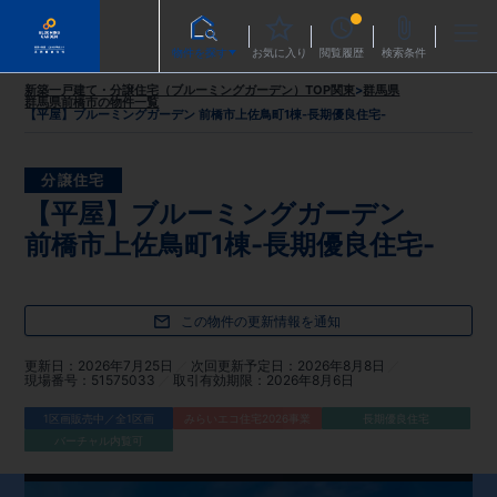
物件を探す
お気に入り
閲覧履歴
検索条件
新築一戸建て・分譲住宅（ブルーミングガーデン）TOP
関東
>
群馬県
群馬県前橋市
の物件一覧
【平屋】ブルーミングガーデン 前橋市上佐鳥町1棟-長期優良住宅-
分譲住宅
【平屋】ブルーミングガーデン
前橋市上佐鳥町1棟-長期優良住宅-
この物件の更新情報を通知
更新日
2026年7月25日
次回更新予定日
2026年8月8日
現場番号
51575033
取引有効期限
2026年8月6日
1区画販売中／全1区画
みらいエコ住宅2026事業
長期優良住宅
バーチャル内覧可