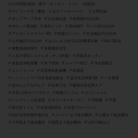
LED照明(玄関・廊下・キッチン・トイレ・洗面所)
テレワーク可（書斎・スタディースペース）
土間収納
ポップアップ天井
火災報知器
保育園10分以内
Wロック電池錠
造作ニッチ
室内物干
バス停5分以内
アクセントクロス(一部)
制震ダンパー
生活施設10分以内
公共施設10分以内
みらいエコ住宅2026事業対象
BELS取得
複数路線利用可
長期優良住宅
人造大理石システムキッチン(天板)
対面式キッチン
食器洗浄乾燥機
床下収納
シャワー蛇口
浄水器蛇口
ユニットバス
浴室換気乾燥機
給湯器
ハンドシャワー付き洗面化粧台
温水洗浄便座1階
ベタ基礎
低ホルムアルデヒド
在来工法
断熱仕様玄関ドア
全室LOW-Eペアガラス
樹脂アングル
エコジョーズ
ハイブリッド給湯器
カウンターキッチン
可動棚
平屋
節水型トイレ
全室2面採光
全室フローリング
設計住宅性能評価付き
スーパーまで徒歩圏内
公園まで徒歩圏内
小学校まで徒歩圏内
病院まで徒歩圏内
LDK15帖以上