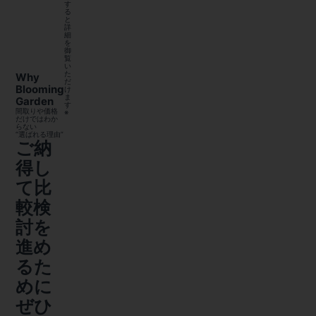
す
る
と
詳
細
を
御
覧
い
た
Why
だ
Blooming
け
ま
Garden
す
間取りや価格
※
だけではわか
らない
“選ばれる理由”
ご納
得し
て比
較検
討を
進め
るた
めに
ぜひ