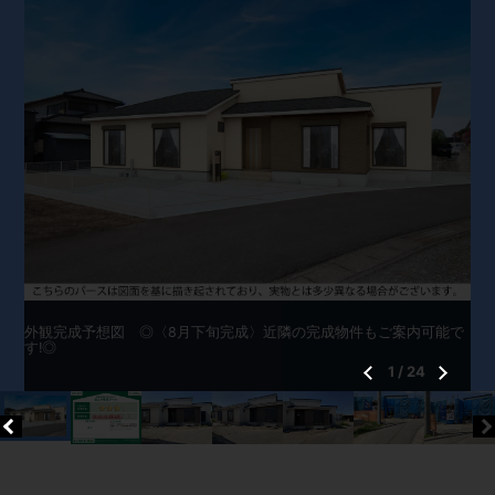
外観完成予想図 ◎〈8月下旬完成〉近隣の完成物件もご案内可能で
す!◎
1
/
24