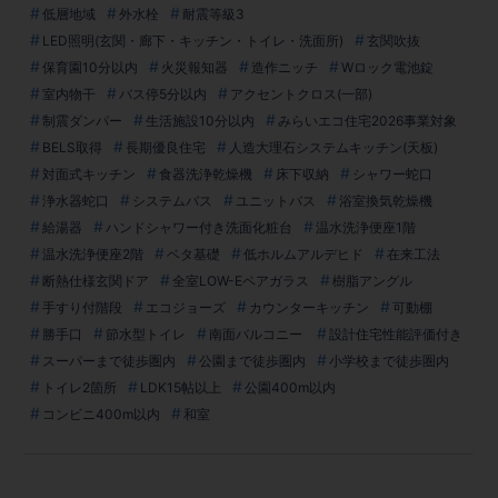
低層地域
外水栓
耐震等級3
LED照明(玄関・廊下・キッチン・トイレ・洗面所)
玄関吹抜
保育園10分以内
火災報知器
造作ニッチ
Wロック電池錠
室内物干
バス停5分以内
アクセントクロス(一部)
制震ダンパー
生活施設10分以内
みらいエコ住宅2026事業対象
BELS取得
長期優良住宅
人造大理石システムキッチン(天板)
対面式キッチン
食器洗浄乾燥機
床下収納
シャワー蛇口
浄水器蛇口
システムバス
ユニットバス
浴室換気乾燥機
給湯器
ハンドシャワー付き洗面化粧台
温水洗浄便座1階
温水洗浄便座2階
ベタ基礎
低ホルムアルデヒド
在来工法
断熱仕様玄関ドア
全室LOW-Eペアガラス
樹脂アングル
手すり付階段
エコジョーズ
カウンターキッチン
可動棚
勝手口
節水型トイレ
南面バルコニー
設計住宅性能評価付き
スーパーまで徒歩圏内
公園まで徒歩圏内
小学校まで徒歩圏内
トイレ2箇所
LDK15帖以上
公園400m以内
コンビニ400m以内
和室