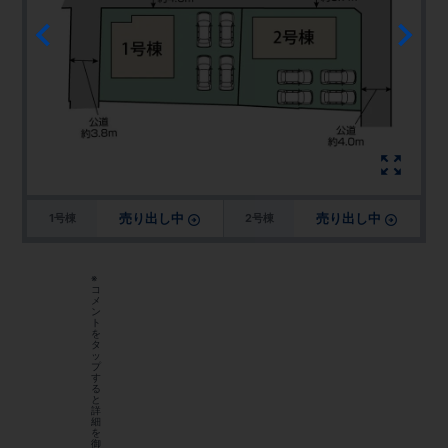
売り出し中
売り出し中
1号棟
2号棟
※
コ
メ
ン
ト
を
タ
ッ
プ
す
る
と
詳
細
を
御