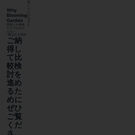
覧
い
た
Why
だ
Blooming
け
ま
Garden
す
間取りや価格
※
だけではわか
らない
“選ばれる理由”
ご納
得し
て比
較検
討を
進め
るた
めに
ぜひ
ご覧
くだ
さ