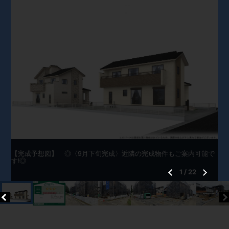
【完成予想図】 ◎〈9月下旬完成〉近隣の完成物件もご案内可能で
す!◎
1
/
22