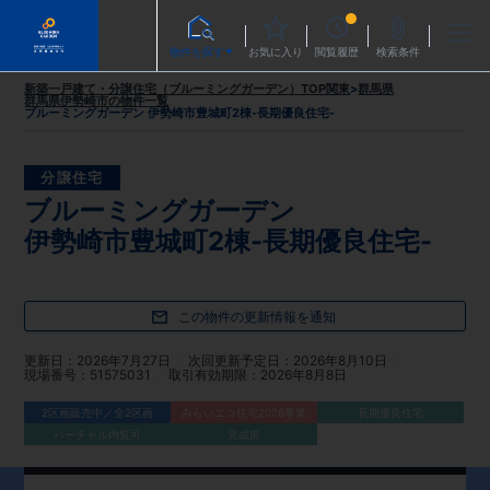
物件を探す
お気に入り
閲覧履歴
検索条件
新築一戸建て・分譲住宅（ブルーミングガーデン）TOP
関東
>
群馬県
群馬県伊勢崎市
の物件一覧
ブルーミングガーデン 伊勢崎市豊城町2棟-長期優良住宅-
分譲住宅
ブルーミングガーデン
伊勢崎市豊城町2棟-長期優良住宅-
この物件の更新情報を通知
更新日
2026年7月27日
次回更新予定日
2026年8月10日
現場番号
51575031
取引有効期限
2026年8月8日
2区画販売中／全2区画
みらいエコ住宅2026事業
長期優良住宅
バーチャル内覧可
完成前