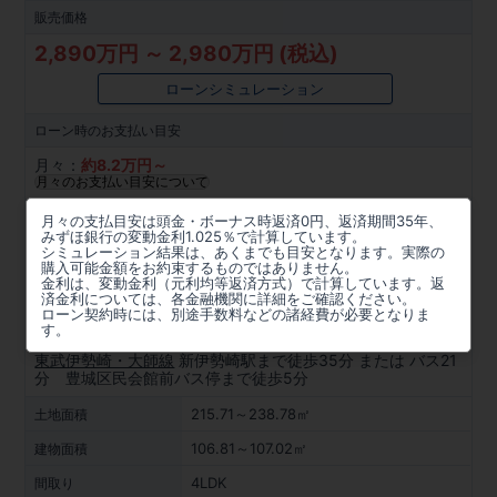
販売価格
2,890万円 ～ 2,980万円 (税込)
ローンシミュレーション
ローン時の
お支払い目安
月々：
約
8.2
万円～
月々のお支払い目安について
所在地
月々の支払目安は頭金・ボーナス時返済0円、返済期間35年、
みずほ銀行の変動金利1.025％で計算しています。
群馬県伊勢崎市豊城町1991番27他(地番)
シミュレーション結果は、あくまでも目安となります。実際の
購入可能金額をお約束するものではありません。
金利は、変動金利（元利均等返済方式）で計算しています。返
周辺マップを見る
済金利については、各金融機関に詳細をご確認ください。
ローン契約時には、別途手数料などの諸経費が必要となりま
アクセス
す。
東武伊勢崎・大師線
新伊勢崎駅まで徒歩35分 または バス21
分 豊城区民会館前バス停まで徒歩5分
215.71～238.78㎡
土地面積
106.81～107.02㎡
建物面積
4LDK
間取り