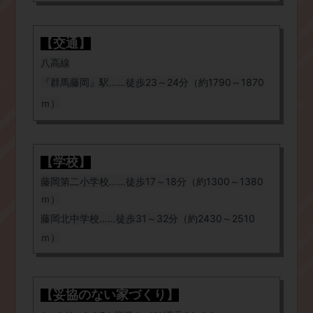
【交通】
八高線
『群馬藤岡』駅……徒歩23～24分（約1790～1870
ｍ）
【学校】
​藤岡第二
小学校……徒歩17～18分（約1300～1380
ｍ）
​藤岡北
中学校
……
徒歩31～32分（約2430～2510
ｍ）
【妥協のない家づくり】