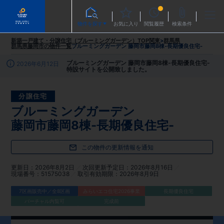
物件を探す
お気に入り
閲覧履歴
検索条件
新築一戸建て・分譲住宅（ブルーミングガーデン）TOP
関東
>
群馬県
群馬県藤岡市
の物件一覧
ブルーミングガーデン 藤岡市藤岡8棟-長期優良住宅-
ブルーミングガーデン 藤岡市藤岡8棟-長期優良住宅-
2026年6月12日
特設サイトを公開致しました。
分譲住宅
ブルーミングガーデン
藤岡市藤岡8棟-長期優良住宅-
この物件の更新情報を通知
更新日
2026年8月2日
次回更新予定日
2026年8月16日
現場番号
51575038
取引有効期限
2026年8月9日
7区画販売中／全8区画
みらいエコ住宅2026事業
長期優良住宅
バーチャル内覧可
完成前