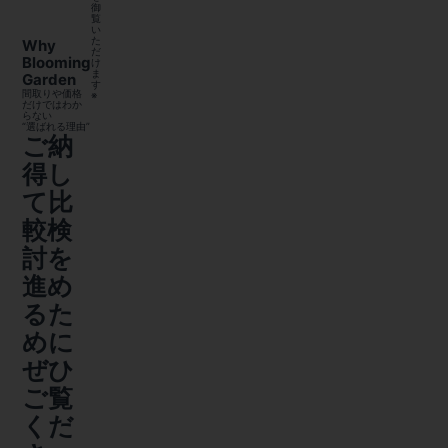
御
覧
い
た
Why
だ
Blooming
け
ま
Garden
す
間取りや価格
※
だけではわか
らない
“選ばれる理由”
ご納
得し
て比
較検
討を
進め
るた
めに
ぜひ
ご覧
くだ