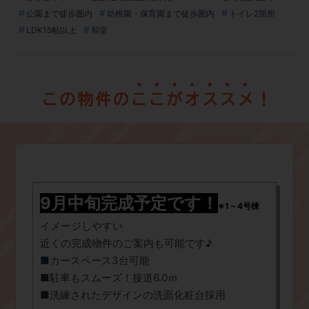
公園まで徒歩圏内
幼稚園・保育園まで徒歩圏内
トイレ2箇所
LDK15帖以上
和室
9月中旬完成予定です！
※1～4号棟
イメージしやすい
近くの完成物件のご案内も可能です♪
​■カースペース3台可能
​■駐車もスムーズ！接道6.0ｍ
​■洗練されたデザインの洗面化粧台採用