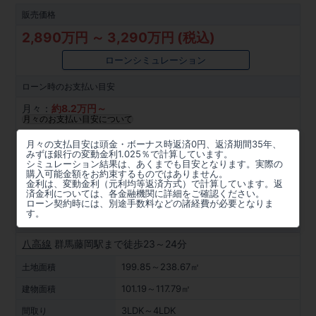
販売価格
2,890万円 ～ 3,290万円 (税込)
ローンシミュレーション
ローン時の
お支払い目安
月々：
約
8.2
万円～
月々のお支払い目安について
所在地
月々の支払目安は頭金・ボーナス時返済0円、返済期間35年、
みずほ銀行の変動金利1.025％で計算しています。
群馬県藤岡市藤岡字吉井道北1317番1 他(地
シミュレーション結果は、あくまでも目安となります。実際の
購入可能金額をお約束するものではありません。
番)
金利は、変動金利（元利均等返済方式）で計算しています。返
済金利については、各金融機関に詳細をご確認ください。
周辺マップを見る
ローン契約時には、別途手数料などの諸経費が必要となりま
す。
アクセス
八高線
群馬藤岡駅まで徒歩23～24分
199.85～238.67㎡
土地面積
101.19～117.79㎡
建物面積
3LDK～4LDK
間取り