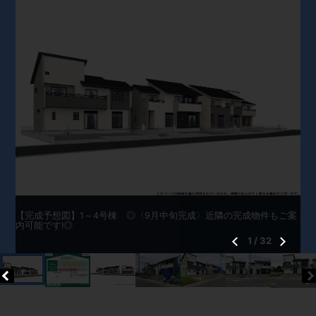
【完成予想図】1～4号棟 ◎〈9月中旬完成〉近隣の完成物件もご案
内可能です!◎
1
/
32