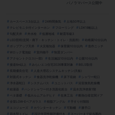
パノラマパース公開中
カースペース3台以上
24時間換気
土地50坪以上
テレビモニタ付インターホン
フローリング
LDK18帖以上
勾配天井
外水栓
低層地域
耐震等級3
LED照明(玄関・廊下・キッチン・トイレ・洗面所)
幼稚園10分以内
ポップアップ天井
火災報知器
保育園10分以内
造作ニッチ
Wロック電池錠
室内物干
制震ダンパー
アクセントクロス(一部)
生活施設10分以内
公園10分以内
接道6m以上
みらいエコ住宅2026事業対象
BELS取得
長期優良住宅
人造大理石システムキッチン(天板)
対面式キッチン
食器洗浄乾燥機
床下収納
シャワー蛇口
浄水器蛇口
システムバス
ユニットバス
浴室換気乾燥機
給湯器
ハンドシャワー付き洗面化粧台
温水洗浄便座1階
ベタ基礎
低ホルムアルデヒド
在来工法
断熱仕様玄関ドア
全室LOW-Eペアガラス
樹脂アングル
手すり付階段
エコジョーズ
カウンターキッチン
可動棚
勝手口
節水型トイレ
設計住宅性能評価付き
スーパーまで徒歩圏内