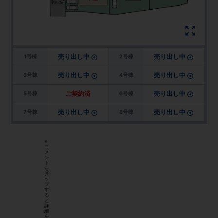
売り出し中
売り出し中
1号棟
2号棟
売り出し中
売り出し中
3号棟
4号棟
ご契約済
売り出し中
5号棟
6号棟
売り出し中
売り出し中
7号棟
8号棟
※
コ
メ
ン
ト
を
タ
ッ
プ
す
る
と
詳
細
を