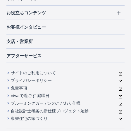
北海道・東北
長期優良住宅
お役立ちコンテンツ
北海道
宮城県
福島県
住宅性能評価書
関東
ご契約までの道のり
お客様インタビュー
茨城県
栃木県
群馬県
埼玉県
ブルーミングガーデンは地震につよい<地盤編>
現地見学ガイド
千葉県
東京都
神奈川県
支店・営業所
ブルーミングガーデンは地震につよい<建物編>
住宅にまつわるコラム
中部
室内空間を快適に保つ断熱性能
アフターサービス
ご紹介制度のご案内
山梨県
静岡県
愛知県
コストパフォーマンスに自信
関西
よくあるご質問
サイトのご利用について
充実のアフターサポート
滋賀県
京都府
大阪府
兵庫県
東栄INDEX（用語集）
プライバシーポリシー
奈良県
第三者評価によるお墨付き
免責事項
中国・四国
niwaで過ごす 庭曜日
家づくりのプロにも選ばれるブルーミングガーデン
岡山県
広島県
ブルーミングガーデンのこだわり仕様
住んでみるとじわじわ伝わる暮らしやすさへのこだわり
自社設計士考案の新仕様プロジェクト始動
九州・沖縄
東栄住宅の家づくり
自社一貫体制
福岡県
熊本県
沖縄県