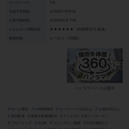
2台
カースペース
2026年7月中旬
完成予定時期
2026年8月下旬
引渡可能時期
★★★★★★（削減率50％達成）
エネルギー消費性能
レベル５（7段階）
断熱性能
パノラマパース公開中
オール電化
24時間換気
カースペース2台以上
土地50坪以上
並列駐車
収納下駄箱(鏡付)
テレビモニタ付インターホン
フローリング
4LDK
リビングイン階段
LDK18帖以上