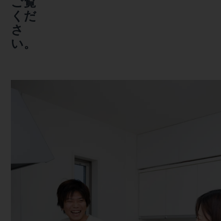
ご覧
くだ
さ
い。