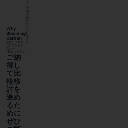
る
と
詳
細
を
御
覧
い
た
Why
だ
Blooming
け
ま
Garden
す
間取りや価格
※
だけではわか
らない
“選ばれる理由”
ご納
得し
て比
較検
討を
進め
るた
めに
ぜひ