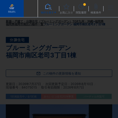
物件を探す
お気に入り
閲覧履歴
検索条件
新築一戸建て・分譲住宅（ブルーミングガーデン）TOP
九州・沖縄
>
福岡県
福岡県福岡市南区
の物件一覧
ブルーミングガーデン 福岡市南区老司3丁目1棟
分譲住宅
ブルーミングガーデン
福岡市南区老司3丁目1棟
この物件の更新情報を通知
更新日
2026年7月27日
次回更新予定日
2026年8月10日
現場番号
84075015
取引有効期限
2026年8月7日
1区画販売中／全1区画
みらいエコ住宅2026事業
バーチャル内覧可