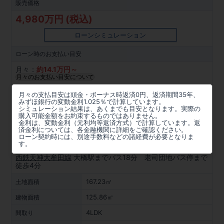
販売価格
4,980万円 (税込)
ローンシミュレーション
ローン時の
お支払い目安
月々：
約
14.1
万円～
月々のお支払い目安について
所在地
月々の支払目安は頭金・ボーナス時返済0円、返済期間35年、
みずほ銀行の変動金利1.025％で計算しています。
福岡県福岡市南区老司３丁目655番102(地番)
シミュレーション結果は、あくまでも目安となります。実際の
購入可能金額をお約束するものではありません。
金利は、変動金利（元利均等返済方式）で計算しています。返
周辺マップを見る
済金利については、各金融機関に詳細をご確認ください。
ローン契約時には、別途手数料などの諸経費が必要となりま
アクセス
す。
西鉄天神大牟田線
大橋駅までバス18分 老司団地バス停まで
徒歩4分
167.23㎡
土地面積
125.86㎡
建物面積
4LDK
間取り