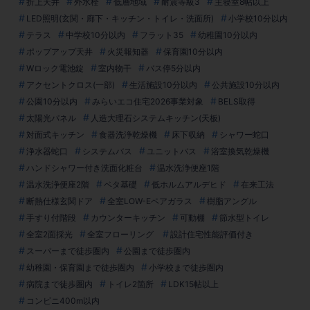
折上天井
外水栓
低層地域
耐震等級3
主寝室8帖以上
LED照明(玄関・廊下・キッチン・トイレ・洗面所)
小学校10分以内
テラス
中学校10分以内
フラット35
幼稚園10分以内
ポップアップ天井
火災報知器
保育園10分以内
Wロック電池錠
室内物干
バス停5分以内
アクセントクロス(一部)
生活施設10分以内
公共施設10分以内
公園10分以内
みらいエコ住宅2026事業対象
BELS取得
太陽光パネル
人造大理石システムキッチン(天板)
対面式キッチン
食器洗浄乾燥機
床下収納
シャワー蛇口
浄水器蛇口
システムバス
ユニットバス
浴室換気乾燥機
ハンドシャワー付き洗面化粧台
温水洗浄便座1階
温水洗浄便座2階
ベタ基礎
低ホルムアルデヒド
在来工法
断熱仕様玄関ドア
全室LOW-Eペアガラス
樹脂アングル
手すり付階段
カウンターキッチン
可動棚
節水型トイレ
全室2面採光
全室フローリング
設計住宅性能評価付き
スーパーまで徒歩圏内
公園まで徒歩圏内
幼稚園・保育園まで徒歩圏内
小学校まで徒歩圏内
病院まで徒歩圏内
トイレ2箇所
LDK15帖以上
コンビニ400m以内