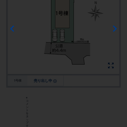
売り出し中
1号棟
※
コ
メ
ン
ト
を
タ
ッ
プ
す