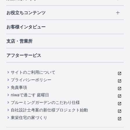
北海道・東北
長期優良住宅
お役立ちコンテンツ
北海道
宮城県
福島県
住宅性能評価書
関東
ご契約までの道のり
お客様インタビュー
茨城県
栃木県
群馬県
埼玉県
ブルーミングガーデンは地震につよい<地盤編>
現地見学ガイド
千葉県
東京都
神奈川県
支店・営業所
ブルーミングガーデンは地震につよい<建物編>
住宅にまつわるコラム
中部
室内空間を快適に保つ断熱性能
アフターサービス
ご紹介制度のご案内
山梨県
静岡県
愛知県
コストパフォーマンスに自信
関西
よくあるご質問
サイトのご利用について
充実のアフターサポート
滋賀県
京都府
大阪府
兵庫県
東栄INDEX（用語集）
プライバシーポリシー
奈良県
第三者評価によるお墨付き
免責事項
中国・四国
niwaで過ごす 庭曜日
家づくりのプロにも選ばれるブルーミングガーデン
岡山県
広島県
ブルーミングガーデンのこだわり仕様
住んでみるとじわじわ伝わる暮らしやすさへのこだわり
自社設計士考案の新仕様プロジェクト始動
九州・沖縄
東栄住宅の家づくり
自社一貫体制
福岡県
熊本県
沖縄県