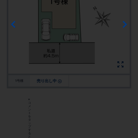
売り出し中
1号棟
※
コ
メ
ン
ト
を
タ
ッ
プ
す
る
と