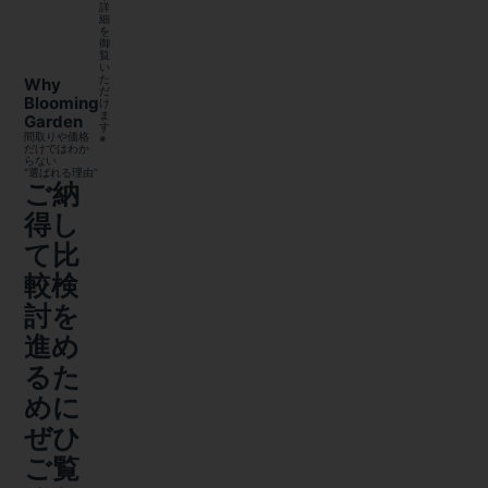
詳
細
を
御
覧
い
た
Why
だ
Blooming
け
ま
Garden
す
間取りや価格
※
だけではわか
らない
“選ばれる理由”
ご納
得し
て比
較検
討を
進め
るた
めに
ぜひ
ご覧