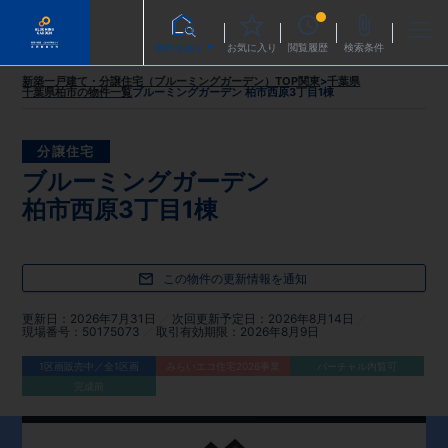
物件を探す
お気に入り
閲覧履歴
検索条件
新築一戸建て・分譲住宅（ブルーミングガーデン）TOP
関東
>
千葉県
千葉県柏市
の物件一覧
ブルーミングガーデン 柏市西原3丁目1棟
分譲住宅
ブルーミングガーデン
柏市西原3丁目1棟
この物件の更新情報を通知
更新日
2026年7月31日
次回更新予定日
2026年8月14日
現場番号
50175073
取引有効期限
2026年8月9日
1区画販売中／全1区画
みらいエコ住宅2026事業
バーチャル内覧可
完成前