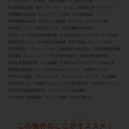
パントリー
外水栓
耐震等級3
日当たり良好
LED照明(玄関・廊下・キッチン・トイレ・洗面所)
フラット35
幼稚園10分以内
ポップアップ天井
火災報知器
保育園10分以内
Wロック電池錠
アクセントクロス(一部)
制震ダンパー
宅配ボックス
生活施設10分以内
みらいエコ住宅2026事業対象
人造大理石システムキッチン(天板)
対面式キッチン
食器洗浄乾燥機
床下収納
シャワー蛇口
浄水器蛇口
ユニットバス
洗面室1.25坪(以上)
浴室換気乾燥機
給湯器
ハンドシャワー付き洗面化粧台
温水洗浄便座1階
温水洗浄便座2階
ベタ基礎
低ホルムアルデヒド
在来工法
断熱仕様玄関ドア
全室LOW-Eペアガラス
樹脂アングル
手すり付階段
エコジョーズ
フルオープンキッチン
可動棚
節水型トイレ
南面バルコニー
全室2面採光
全室フローリング
設計住宅性能評価付き
スーパーまで徒歩圏内
小学校まで徒歩圏内
トイレ2箇所
LDK15帖以上