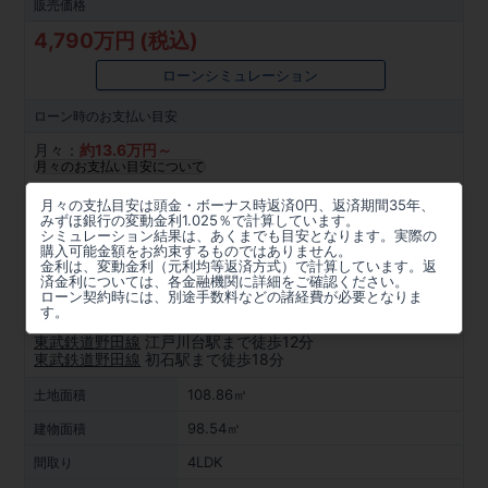
販売価格
4,790万円 (税込)
ローンシミュレーション
ローン時の
お支払い目安
月々：
約
13.6
万円～
月々のお支払い目安について
所在地
月々の支払目安は頭金・ボーナス時返済0円、返済期間35年、
みずほ銀行の変動金利1.025％で計算しています。
千葉県柏市西原３丁目576番1292(地番)
シミュレーション結果は、あくまでも目安となります。実際の
購入可能金額をお約束するものではありません。
金利は、変動金利（元利均等返済方式）で計算しています。返
周辺マップを見る
済金利については、各金融機関に詳細をご確認ください。
ローン契約時には、別途手数料などの諸経費が必要となりま
アクセス
す。
東武鉄道野田線
江戸川台駅まで徒歩12分
東武鉄道野田線
初石駅まで徒歩18分
108.86㎡
土地面積
98.54㎡
建物面積
4LDK
間取り