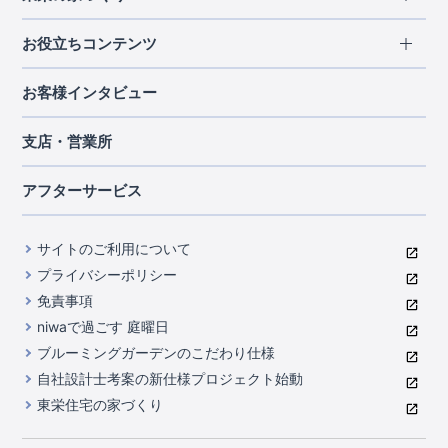
北海道・東北
長期優良住宅
お役立ちコンテンツ
北海道
宮城県
福島県
住宅性能評価書
関東
ご契約までの道のり
お客様インタビュー
茨城県
栃木県
群馬県
埼玉県
ブルーミングガーデンは地震につよい<地盤編>
現地見学ガイド
千葉県
東京都
神奈川県
支店・営業所
ブルーミングガーデンは地震につよい<建物編>
住宅にまつわるコラム
中部
室内空間を快適に保つ断熱性能
アフターサービス
ご紹介制度のご案内
山梨県
静岡県
愛知県
コストパフォーマンスに自信
関西
よくあるご質問
サイトのご利用について
充実のアフターサポート
滋賀県
京都府
大阪府
兵庫県
東栄INDEX（用語集）
プライバシーポリシー
奈良県
第三者評価によるお墨付き
免責事項
中国・四国
niwaで過ごす 庭曜日
家づくりのプロにも選ばれるブルーミングガーデン
岡山県
広島県
ブルーミングガーデンのこだわり仕様
住んでみるとじわじわ伝わる暮らしやすさへのこだわり
自社設計士考案の新仕様プロジェクト始動
九州・沖縄
東栄住宅の家づくり
自社一貫体制
福岡県
熊本県
沖縄県