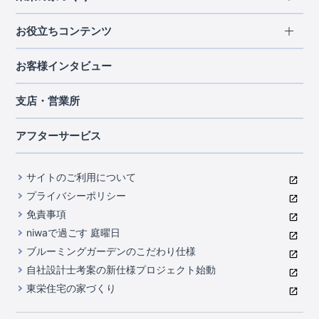
北海道・東北
長期優良住宅
お役立ちコンテンツ
北海道
宮城県
福島県
住宅性能評価書
関東
ご契約までの道のり
お客様インタビュー
茨城県
栃木県
群馬県
埼玉県
ブルーミングガーデンは地震につよい<地盤編>
現地見学ガイド
千葉県
東京都
神奈川県
支店・営業所
ブルーミングガーデンは地震につよい<建物編>
住宅にまつわるコラム
中部
室内空間を快適に保つ断熱性能
アフターサービス
ご紹介制度のご案内
山梨県
静岡県
愛知県
コストパフォーマンスに自信
関西
よくあるご質問
サイトのご利用について
充実のアフターサポート
滋賀県
京都府
大阪府
兵庫県
東栄INDEX（用語集）
プライバシーポリシー
奈良県
第三者評価によるお墨付き
免責事項
中国・四国
niwaで過ごす 庭曜日
家づくりのプロにも選ばれるブルーミングガーデン
岡山県
広島県
ブルーミングガーデンのこだわり仕様
住んでみるとじわじわ伝わる暮らしやすさへのこだわり
自社設計士考案の新仕様プロジェクト始動
九州・沖縄
東栄住宅の家づくり
自社一貫体制
福岡県
熊本県
沖縄県