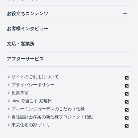
北海道・東北
長期優良住宅
お役立ちコンテンツ
北海道
宮城県
福島県
住宅性能評価書
関東
ご契約までの道のり
お客様インタビュー
茨城県
栃木県
群馬県
埼玉県
ブルーミングガーデンは地震につよい<地盤編>
現地見学ガイド
千葉県
東京都
神奈川県
支店・営業所
ブルーミングガーデンは地震につよい<建物編>
住宅にまつわるコラム
中部
室内空間を快適に保つ断熱性能
アフターサービス
ご紹介制度のご案内
山梨県
静岡県
愛知県
コストパフォーマンスに自信
関西
よくあるご質問
サイトのご利用について
充実のアフターサポート
滋賀県
京都府
大阪府
兵庫県
東栄INDEX（用語集）
プライバシーポリシー
奈良県
第三者評価によるお墨付き
免責事項
中国・四国
niwaで過ごす 庭曜日
家づくりのプロにも選ばれるブルーミングガーデン
岡山県
広島県
ブルーミングガーデンのこだわり仕様
住んでみるとじわじわ伝わる暮らしやすさへのこだわり
自社設計士考案の新仕様プロジェクト始動
九州・沖縄
東栄住宅の家づくり
自社一貫体制
福岡県
熊本県
沖縄県