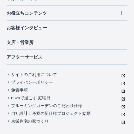
北海道・東北
長期優良住宅
お役立ちコンテンツ
北海道
宮城県
福島県
住宅性能評価書
関東
ご契約までの道のり
お客様インタビュー
茨城県
栃木県
群馬県
埼玉県
ブルーミングガーデンは地震につよい<地盤編>
現地見学ガイド
千葉県
東京都
神奈川県
支店・営業所
ブルーミングガーデンは地震につよい<建物編>
住宅にまつわるコラム
中部
室内空間を快適に保つ断熱性能
アフターサービス
ご紹介制度のご案内
山梨県
静岡県
愛知県
コストパフォーマンスに自信
関西
よくあるご質問
サイトのご利用について
充実のアフターサポート
滋賀県
京都府
大阪府
兵庫県
東栄INDEX（用語集）
プライバシーポリシー
奈良県
第三者評価によるお墨付き
免責事項
中国・四国
niwaで過ごす 庭曜日
家づくりのプロにも選ばれるブルーミングガーデン
岡山県
広島県
ブルーミングガーデンのこだわり仕様
住んでみるとじわじわ伝わる暮らしやすさへのこだわり
自社設計士考案の新仕様プロジェクト始動
九州・沖縄
東栄住宅の家づくり
自社一貫体制
福岡県
熊本県
沖縄県