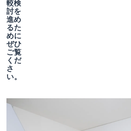
較検
討を
進め
るた
めに
ぜひ
ご覧
くだ
さ
い。