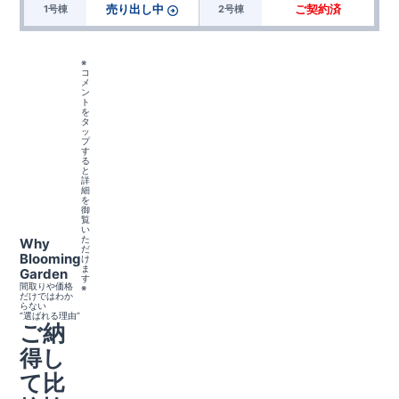
売り出し中
ご契約済
1号棟
2号棟
※
コ
メ
ン
ト
を
タ
ッ
プ
す
る
と
詳
細
を
御
覧
い
た
Why
だ
Blooming
け
ま
Garden
す
間取りや価格
※
だけではわか
らない
“選ばれる理由”
ご納
得し
て比