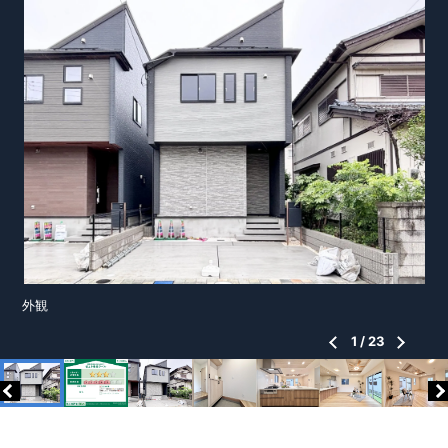
外観
1
/
23