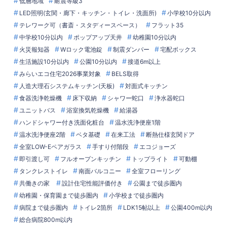
低層地域
耐震等級3
LED照明(玄関・廊下・キッチン・トイレ・洗面所)
小学校10分以内
テレワーク可（書斎・スタディースペース）
フラット35
中学校10分以内
ポップアップ天井
幼稚園10分以内
火災報知器
Wロック電池錠
制震ダンパー
宅配ボックス
生活施設10分以内
公園10分以内
接道6m以上
みらいエコ住宅2026事業対象
BELS取得
人造大理石システムキッチン(天板)
対面式キッチン
食器洗浄乾燥機
床下収納
シャワー蛇口
浄水器蛇口
ユニットバス
浴室換気乾燥機
給湯器
ハンドシャワー付き洗面化粧台
温水洗浄便座1階
温水洗浄便座2階
ベタ基礎
在来工法
断熱仕様玄関ドア
全室LOW-Eペアガラス
手すり付階段
エコジョーズ
即引渡し可
フルオープンキッチン
トップライト
可動棚
タンクレストイレ
南面バルコニー
全室フローリング
共働きの家
設計住宅性能評価付き
公園まで徒歩圏内
幼稚園・保育園まで徒歩圏内
小学校まで徒歩圏内
病院まで徒歩圏内
トイレ2箇所
LDK15帖以上
公園400m以内
総合病院800m以内