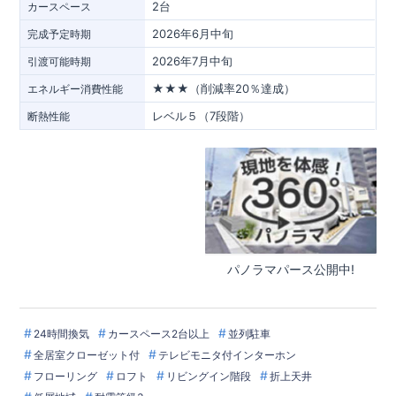
2台
カースペース
2026年6月中旬
完成予定時期
2026年7月中旬
引渡可能時期
★★★（削減率20％達成）
エネルギー消費性能
レベル５（7段階）
断熱性能
パノラマパース公開中!
24時間換気
カースペース2台以上
並列駐車
全居室クローゼット付
テレビモニタ付インターホン
フローリング
ロフト
リビングイン階段
折上天井