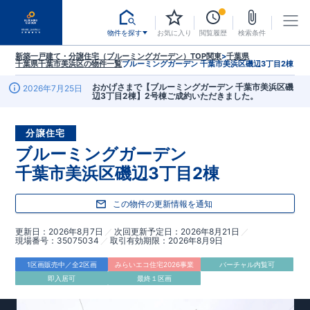
物件を探す
お気に入り
閲覧履歴
検索条件
新築一戸建て・分譲住宅（ブルーミングガーデン）TOP
関東
>
千葉県
千葉県千葉市美浜区
の物件一覧
ブルーミングガーデン 千葉市美浜区磯辺3丁目2棟
おかげさまで【ブルーミングガーデン 千葉市美浜区磯
2026年7月25日
辺3丁目2棟】2号棟ご成約いただきました。
分譲住宅
ブルーミングガーデン
千葉市美浜区磯辺3丁目2棟
この物件の更新情報を通知
更新日
2026年8月7日
次回更新予定日
2026年8月21日
現場番号
35075034
取引有効期限
2026年8月9日
1区画販売中／全2区画
みらいエコ住宅2026事業
バーチャル内覧可
即入居可
最終１区画