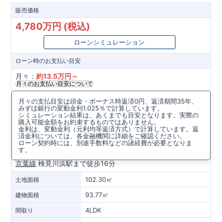
販売価格
4,780万円 (税込)
ローンシミュレーション
ローン時の
お支払い目安
月々：
約
13.5
万円～
月々のお支払い目安について
所在地
月々の支払目安は頭金・ボーナス時返済0円、返済期間35年、
みずほ銀行の変動金利1.025％で計算しています。
千葉県千葉市美浜区磯辺３丁目64番404(地番)
シミュレーション結果は、あくまでも目安となります。実際の
購入可能金額をお約束するものではありません。
金利は、変動金利（元利均等返済方式）で計算しています。返
周辺マップを見る
済金利については、各金融機関に詳細をご確認ください。
ローン契約時には、別途手数料などの諸経費が必要となりま
アクセス
す。
京葉線
検見川浜駅まで徒歩16分
102.30㎡
土地面積
93.77㎡
建物面積
4LDK
間取り