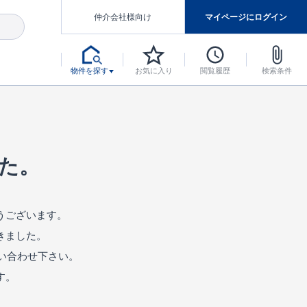
仲介会社様向け
マイページにログイン
物件を探す
お気に入り
閲覧履歴
検索条件
アした認定住宅です。
マンスには自信があります。
デザインテイストごとにサブブランドを開設し、意匠性の高い住宅を、よりわかりやすく、手の届きやすい形でご提案していきます。
東栄住宅では、お引渡し後最大10回の無料定期点検と最大60年間の品質保証を実施しています。
当サイトについて、ブルーミングガーデンシリーズに関して、東栄ホームサービス株式会社について。
デザインで、分譲住宅を変えていく。
た。
うございます。
きました。
い合わせ下さい。
す。