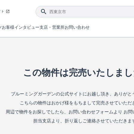
イト
ツ
お客様インタビュー
支店・営業所
お問い合わせ
てダメージを抑える制震技術。
4分野6項目で最高等級を取得！
ブルーミングガーデンは選ばれています。
件があったら行ってみよう！
ブルーミングガーデンは全棟で断熱等性能等級の「5」以上を標準取得しています。
東栄住宅では、地盤に特化した造成部門を社内に設置しお客様が安心して暮らせる土地をご提供するために、様々な取り組みを行っています。
声を大きくしてお伝えすることではないけど、実際に住んでみるとわかってくる。ブルーミングガーデンがこだわる「暮らしやすさ」を少しだけご紹介。
住宅にまつわるコラム。エリアから、キーワードから検索ができます。
室内空間を快適に保つ断熱性能
｢良い家を作って、きちんと手入れをして、長く大切に使う｣ことを目的とした、国が定めた7つの技術基準をクリ
ここまでやって低価格。コストパフォー
東栄住宅の特徴のひとつが自社一貫体制。土地の仕入れからお客様のご入居まで、東栄住宅のスタッフが携わっています。
東栄住宅の『分譲住宅』、『注文住宅』をご紹介いただくことでご紹介者様・ご成約いただいたお客様双方に特典をお贈りします。
この物件は完売いたしまし
ブルーミングガーデンの公式サイトにお越し頂き、ありがと
こちらの物件はおかげ様をもちまして完売させていただ
周辺で物件をお探しでしたら、お問い合わせフォームより お問
担当支店より、折り返しご連絡させていただきま