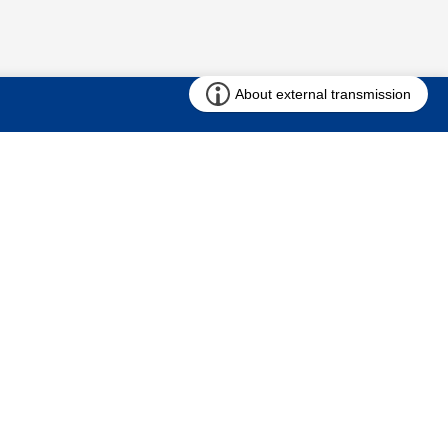
お問い合わせ
求む!! 建売用地
仲介会社様専用ページ