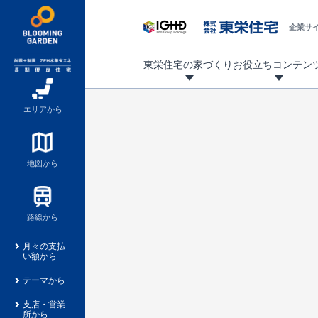
企業サ
東栄住宅の家づくり
お役立ちコンテン
地震に強い東栄住宅！ブルーミングガーデンは全棟住宅性能評価最高等級を取得！
「暮らしを豊かに」「帰ってきたくなる家」「お家時間を充実させたい」その想いから自社の設計士がお客様のニーズを反映した住み心地の良い新たな仕様を定期的にお届けしていきます。
設計から完成まで、国が定めた第三者機関が住宅性能を評価します
不動産（新築一戸建て・土地・条件付売地）購入は、各種手続きや見慣れない言葉などがたくさんあります。そんな不安もスッキリ解消！
東栄住宅に関する大切なキーワードの意味を一覧から見ることができます。
自社設計士考案の新仕様プロジェクト始動！
揺れに耐えるだけではなく、揺れ自体を低減し
ブルーミングガーデンは全棟住宅性能表示制度
家づくりのプロである業者さん、内情を知り尽くした東栄住宅の社員にも
現地見学するとメリットいっぱい！気になる物
家づくりのプロにも選ばれています
もっと暮らし快適プロジェクト
エリアから
地図から
路線から
月々の支払
い額から
テーマから
支店・営業
所から