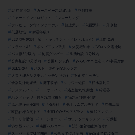
24時間換気
カースペース2台以上
並列駐車
ウォークインクロゼット
フローリング
テレビモニタ付インターホン
折上天井
勾配天井
外水栓
低層地域
耐震等級3
LED照明(玄関・廊下・キッチン・トイレ・洗面所)
土間収納
フラット35
ポップアップ天井
火災報知器
Wロック電池錠
バス停5分以内
制震ダンパー
生活施設10分以内
公共施設10分以内
公園10分以内
みらいエコ住宅2026事業対象
BELS取得
ポスト一体型宅配ボックス
人造大理石システムキッチン(天板)
対面式キッチン
食器洗浄乾燥機
床下収納
シャワー蛇口
浄水器蛇口
システムバス
ユニットバス
浴室換気乾燥機
給湯器
ハンドシャワー付き洗面化粧台
温水洗浄便座1階
温水洗浄便座2階
ベタ基礎
低ホルムアルデヒド
在来工法
断熱仕様玄関ドア
全室LOW-Eペアガラス
樹脂アングル
手すり付階段
エコジョーズ
カウンターキッチン
可動棚
節水型トイレ
南面バルコニー
設計住宅性能評価付き
スーパーまで徒歩圏内
公園まで徒歩圏内
病院まで徒歩圏内