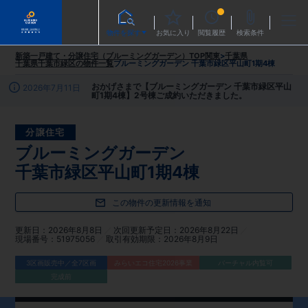
物件を探す
お気に入り
閲覧履歴
検索条件
新築一戸建て・分譲住宅（ブルーミングガーデン）TOP
関東
>
千葉県
千葉県千葉市緑区
の物件一覧
ブルーミングガーデン 千葉市緑区平山町1期4棟
おかげさまで【ブルーミングガーデン 千葉市緑区平山
2026年7月11日
町1期4棟】2号棟ご成約いただきました。
分譲住宅
ブルーミングガーデン
千葉市緑区平山町1期4棟
この物件の更新情報を通知
更新日
2026年8月8日
次回更新予定日
2026年8月22日
現場番号
51975056
取引有効期限
2026年8月9日
3区画販売中／全7区画
みらいエコ住宅2026事業
バーチャル内覧可
完成前