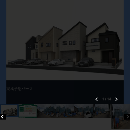
完成予想パース
1
/
14