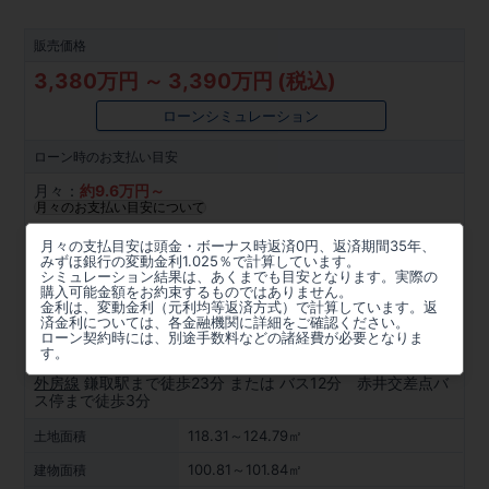
販売価格
3,380万円 ～ 3,390万円 (税込)
ローンシミュレーション
ローン時の
お支払い目安
月々：
約
9.6
万円～
月々のお支払い目安について
所在地
月々の支払目安は頭金・ボーナス時返済0円、返済期間35年、
みずほ銀行の変動金利1.025％で計算しています。
千葉県千葉市緑区平山町1926番2(地番)
シミュレーション結果は、あくまでも目安となります。実際の
購入可能金額をお約束するものではありません。
金利は、変動金利（元利均等返済方式）で計算しています。返
周辺マップを見る
済金利については、各金融機関に詳細をご確認ください。
ローン契約時には、別途手数料などの諸経費が必要となりま
アクセス
す。
外房線
鎌取駅まで徒歩23分 または バス12分 赤井交差点バ
ス停まで徒歩3分
118.31～124.79㎡
土地面積
100.81～101.84㎡
建物面積