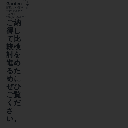
ま
Garden
す
間取りや価格
※
だけではわか
らない
“選ばれる理由”
ご納
得し
て比
較検
討を
進め
るた
めに
ぜひ
ご覧
くだ
さ
い。