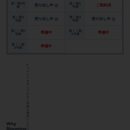
第Ｉ期1号
第Ｉ期2
売り出し中
ご契約済
棟
号棟
第Ｉ期3
第Ｉ期4
売り出し中
売り出し中
号棟
号棟
第ＩＩ期1
第ＩＩ期
準備中
準備中
号棟
2号棟
第ＩＩ期
準備中
3号棟
※
コ
メ
ン
ト
を
タ
ッ
プ
す
る
と
詳
細
を
御
覧
い
た
Why
だ
Blooming
け