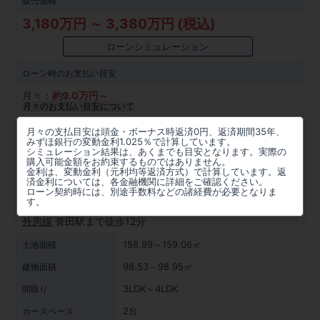
販売価格
3,180万円 ～ 3,380万円 (税込)
ローンシミュレーション
ローン時の
お支払い目安
月々：
約
9.0
万円～
月々のお支払い目安について
所在地
月々の支払目安は頭金・ボーナス時返済0円、返済期間35年、
みずほ銀行の変動金利1.025％で計算しています。
千葉県千葉市緑区誉田町２丁目27番56(地番)
シミュレーション結果は、あくまでも目安となります。実際の
購入可能金額をお約束するものではありません。
金利は、変動金利（元利均等返済方式）で計算しています。返
周辺マップを見る
済金利については、各金融機関に詳細をご確認ください。
ローン契約時には、別途手数料などの諸経費が必要となりま
アクセス
す。
外房線
誉田駅まで徒歩12分
158.99～159.06㎡
土地面積
98.53～98.95㎡
建物面積
3LDK～4LDK
間取り
2台
カースペース