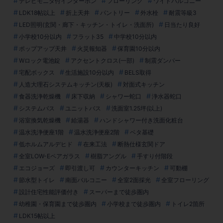
テレビモニタ付インターホン
フローリング
ワイドバルコニー
LDK18帖以上
折上天井
パントリー
外水栓
耐震等級3
LED照明(玄関・廊下・キッチン・トイレ・洗面所)
日当たり良好
小学校10分以内
フラット35
中学校10分以内
ポップアップ天井
火災報知器
保育園10分以内
Wロック電池錠
アクセントクロス(一部)
制震ダンパー
宅配ボックス
生活施設10分以内
BELS取得
人造大理石システムキッチン(天板)
対面式キッチン
食器洗浄乾燥機
床下収納
シャワー蛇口
浄水器蛇口
システムバス
ユニットバス
洗面室1.25坪(以上)
浴室換気乾燥機
給湯器
ハンドシャワー付き洗面化粧台
温水洗浄便座1階
温水洗浄便座2階
ベタ基礎
低ホルムアルデヒド
在来工法
断熱仕様玄関ドア
全室LOW-Eペアガラス
樹脂アングル
手すり付階段
エコジョーズ
即引渡し可
カウンターキッチン
可動棚
節水型トイレ
南面バルコニー
全室2面採光
全室フローリング
設計住宅性能評価付き
スーパーまで徒歩圏内
幼稚園・保育園まで徒歩圏内
小学校まで徒歩圏内
トイレ2箇所
LDK15帖以上