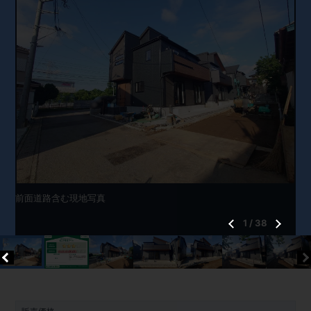
前面道路含む現地写真
1
/
38