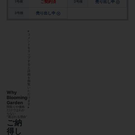
ご契約済
売り出し中
1号棟
2号棟
売り出し中
3号棟
※
コ
メ
ン
ト
を
タ
ッ
プ
す
る
と
詳
細
を
御
覧
い
た
Why
だ
Blooming
け
ま
Garden
す
間取りや価格
※
だけではわか
らない
“選ばれる理由”
ご納
得し