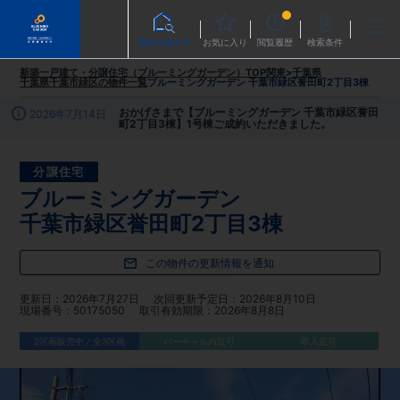
物件を探す
お気に入り
閲覧履歴
検索条件
新築一戸建て・分譲住宅（ブルーミングガーデン）TOP
関東
>
千葉県
千葉県千葉市緑区
の物件一覧
ブルーミングガーデン 千葉市緑区誉田町2丁目3棟
おかげさまで【ブルーミングガーデン 千葉市緑区誉田
2026年7月14日
町2丁目3棟】1号棟ご成約いただきました。
分譲住宅
ブルーミングガーデン
千葉市緑区誉田町2丁目3棟
この物件の更新情報を通知
更新日
2026年7月27日
次回更新予定日
2026年8月10日
現場番号
50175050
取引有効期限
2026年8月8日
2区画販売中／全3区画
バーチャル内覧可
即入居可