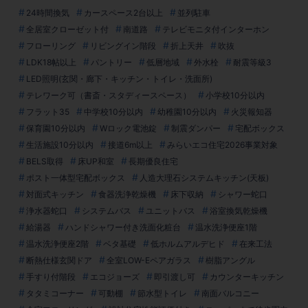
24時間換気
カースペース2台以上
並列駐車
全居室クローゼット付
南道路
テレビモニタ付インターホン
フローリング
リビングイン階段
折上天井
吹抜
LDK18帖以上
パントリー
低層地域
外水栓
耐震等級3
LED照明(玄関・廊下・キッチン・トイレ・洗面所)
テレワーク可（書斎・スタディースペース）
小学校10分以内
フラット35
中学校10分以内
幼稚園10分以内
火災報知器
保育園10分以内
Wロック電池錠
制震ダンパー
宅配ボックス
生活施設10分以内
接道6m以上
みらいエコ住宅2026事業対象
BELS取得
床UP和室
長期優良住宅
ポスト一体型宅配ボックス
人造大理石システムキッチン(天板)
対面式キッチン
食器洗浄乾燥機
床下収納
シャワー蛇口
浄水器蛇口
システムバス
ユニットバス
浴室換気乾燥機
給湯器
ハンドシャワー付き洗面化粧台
温水洗浄便座1階
温水洗浄便座2階
ベタ基礎
低ホルムアルデヒド
在来工法
断熱仕様玄関ドア
全室LOW-Eペアガラス
樹脂アングル
手すり付階段
エコジョーズ
即引渡し可
カウンターキッチン
タタミコーナー
可動棚
節水型トイレ
南面バルコニー