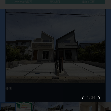
バーチャル内覧可
即入居可
最終１区画
外観
1
/
24