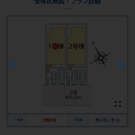
全体区画図・プラン詳細
ご契約済
売り出し中
1号棟
2号棟