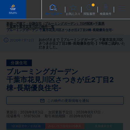
物件を探す
お気に入り
閲覧履歴
検索条件
新築一戸建て・分譲住宅（ブルーミングガーデン）TOP
関東
>
千葉県
千葉県千葉市花見川区
の物件一覧
ブルーミングガーデン 千葉市花見川区さつきが丘2丁目2棟-長期優良住宅-
おかげさまで【ブルーミングガーデン 千葉市花見川区
2026年7月12日
さつきが丘2丁目2棟-長期優良住宅-】1号棟ご成約いた
だきました。
分譲住宅
ブルーミングガーデン
千葉市花見川区さつきが丘2丁目2
棟-長期優良住宅-
この物件の更新情報を通知
更新日
2026年8月3日
次回更新予定日
2026年8月17日
現場番号
51975028
取引有効期限
2026年8月9日
1区画販売中／全2区画
みらいエコ住宅2026事業
長期優良住宅