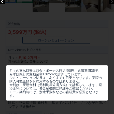
販売価格
3,599万円 (税込)
ローンシミュレーション
ローン時の
お支払い目安
月々：
約
10.2
万円～
月々のお支払い目安について
所在地
月々の支払目安は頭金・ボーナス時返済0円、返済期間35年、
みずほ銀行の変動金利1.025％で計算しています。
千葉県千葉市花見川区さつきが丘２丁目28番3(地番)
シミュレーション結果は、あくまでも目安となります。実際の
購入可能金額をお約束するものではありません。
金利は、変動金利（元利均等返済方式）で計算しています。返
周辺マップを見る
済金利については、各金融機関に詳細をご確認ください。
ローン契約時には、別途手数料などの諸経費が必要となりま
アクセス
す。
総武・中央緩行線
新検見川駅までバス14分 さつきが丘第バ
ス停まで徒歩6分