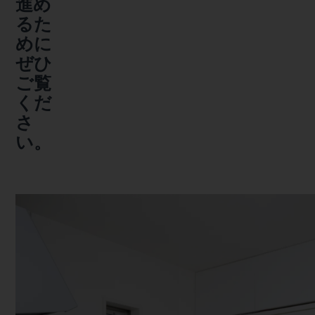
進め
るた
めに
ぜひ
ご覧
くだ
さ
い。