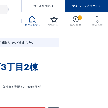
仲介会社様向け
マイページにログイン
1
物件を探す
お気に入り
閲覧履歴
検索条件
アした認定住宅です。
マンスには自信があります。
デザインテイストごとにサブブランドを開設し、意匠性の高い住宅を、よりわかりやすく、手の届きやすい形でご提案していきます。
東栄住宅では、お引渡し後最大10回の無料定期点検と最大60年間の品質保証を実施しています。
当サイトについて、ブルーミングガーデンシリーズに関して、東栄ホームサービス株式会社について。
デザインで、分譲住宅を変えていく。
ご成約いただきました。
3丁目2棟
取引有効期限
2026年8月7日