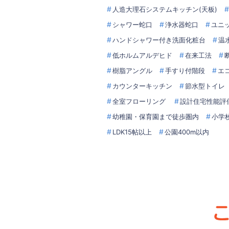
人造大理石システムキッチン(天板)
シャワー蛇口
浄水器蛇口
ユニ
ハンドシャワー付き洗面化粧台
温
低ホルムアルデヒド
在来工法
樹脂アングル
手すり付階段
エ
カウンターキッチン
節水型トイレ
全室フローリング
設計住宅性能評
幼稚園・保育園まで徒歩圏内
小学
LDK15帖以上
公園400m以内