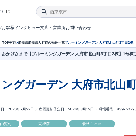
イト
ツ
お客様インタビュー
支店・営業所
お問い合わせ
てダメージを抑える制震技術。
4分野6項目で最高等級を取得！
ブルーミングガーデンは選ばれています。
件があったら行ってみよう！
ブルーミングガーデンは全棟で断熱等性能等級の「5」以上を標準取得しています。
東栄住宅では、地盤に特化した造成部門を社内に設置しお客様が安心して暮らせる土地をご提供するために、様々な取り組みを行っています。
声を大きくしてお伝えすることではないけど、実際に住んでみるとわかってくる。ブルーミングガーデンがこだわる「暮らしやすさ」を少しだけご紹介。
住宅にまつわるコラム。エリアから、キーワードから検索ができます。
室内空間を快適に保つ断熱性能
｢良い家を作って、きちんと手入れをして、長く大切に使う｣ことを目的とした、国が定めた7つの技術基準をクリ
ここまでやって低価格。コストパフォー
東栄住宅の特徴のひとつが自社一貫体制。土地の仕入れからお客様のご入居まで、東栄住宅のスタッフが携わっています。
東栄住宅の『分譲住宅』、『注文住宅』をご紹介いただくことでご紹介者様・ご成約いただいたお客様双方に特典をお贈りします。
TOP
中部
>
愛知県
愛知県大府市
の物件一覧
ブルーミングガーデン 大府市北山町3丁目2棟
おかげさまで【ブルーミングガーデン 大府市北山町3丁目2棟】1号棟
ミングガーデン
大府市北山町
新日
2026年7月29日
次回更新予定日
2026年8月12日
現場番号
83975029
ル内覧可
完成前
最終１区画