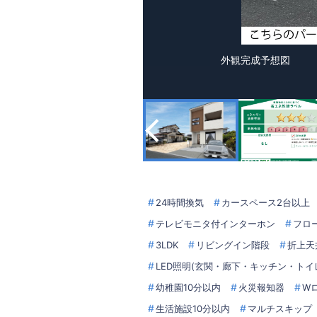
外観完成予想図
24時間換気
カースペース2台以上
テレビモニタ付インターホン
フロ
3LDK
リビングイン階段
折上天
LED照明(玄関・廊下・キッチン・トイ
幼稚園10分以内
火災報知器
W
生活施設10分以内
マルチスキップ