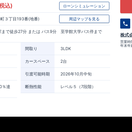
(税込)
ローンシミュレーション
３丁目193番(地番)
周辺マップを見る
駅まで徒歩27分 または バス9分 至学館大学バス停まで
株式
営業時間
年末年
間取り
3LDK
カースペース
2台
引渡可能時期
2026年10月中旬
0％達
断熱性能
レベル５（7段階）