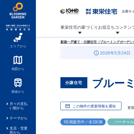
企業サ
東栄住宅の家づくり
お役立ちコンテン
地震に強い東栄住宅！ブルーミングガーデンは全棟住宅性能評価最高等級を取得！
「暮らしを豊かに」「帰ってきたくなる家」「お家時間を充実させたい」その想いから自社の設計士がお客様のニーズを反映した住み心地の良い新たな仕様を定期的にお届けしていきます。
設計から完成まで、国が定めた第三者機関が住宅性能を評価します
不動産（新築一戸建て・土地・条件付売地）購入は、各種手続きや見慣れない言葉などがたくさんあります。そんな不安もスッキリ解消！
東栄住宅に関する大切なキーワードの意味を一覧から見ることができます。
自社設計士考案の新仕様プロジェクト始動！
揺れに耐えるだけではなく、揺れ自体を低減し
ブルーミングガーデンは全棟住宅性能表示制度
家づくりのプロである業者さん、内情を知り尽くした東栄住宅の社員にも
現地見学するとメリットいっぱい！気になる物
家づくりのプロにも選ばれています
もっと暮らし快適プロジェクト
新築一戸建て・分譲住宅（ブルーミングガーデン）
エリアから
2026年5月24日
地図から
ブルー
分譲住宅
路線から
月々の支払
この物件の更新情報を通知
更
い額から
テーマから
1区画販売中／全2区画
バーチャ
支店・営業
所から