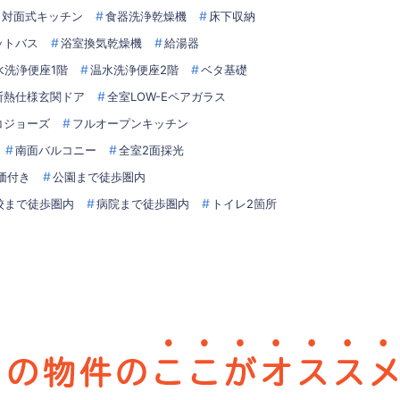
対面式キッチン
食器洗浄乾燥機
床下収納
ットバス
浴室換気乾燥機
給湯器
水洗浄便座1階
温水洗浄便座2階
ベタ基礎
断熱仕様玄関ドア
全室LOW-Eペアガラス
コジョーズ
フルオープンキッチン
南面バルコニー
全室2面採光
価付き
公園まで徒歩圏内
校まで徒歩圏内
病院まで徒歩圏内
トイレ2箇所