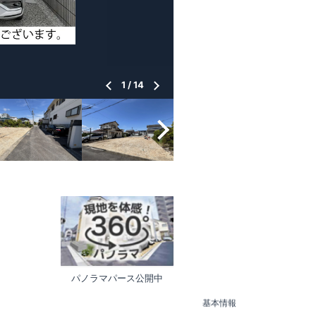
1
/
14
パノラマパース公開中
基本情報