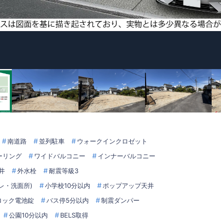
南道路
並列駐車
ウォークインクロゼット
ーリング
ワイドバルコニー
インナーバルコニー
井
外水栓
耐震等級3
レ・洗面所)
小学校10分以内
ポップアップ天井
ロック電池錠
バス停5分以内
制震ダンパー
公園10分以内
BELS取得