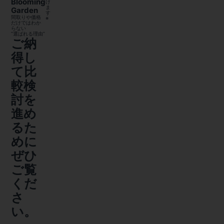
Blooming
け
ま
Garden
す
間取りや価格
※
だけではわか
らない
“選ばれる理由”
ご納
得し
て比
較検
討を
進め
るた
めに
ぜひ
ご覧
くだ
さ
い。