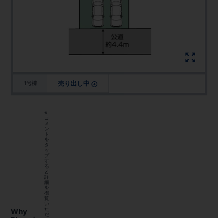
売り出し中
1号棟
※
コ
メ
ン
ト
を
タ
ッ
プ
す
る
と
詳
細
を
御
覧
い
た
Why
だ