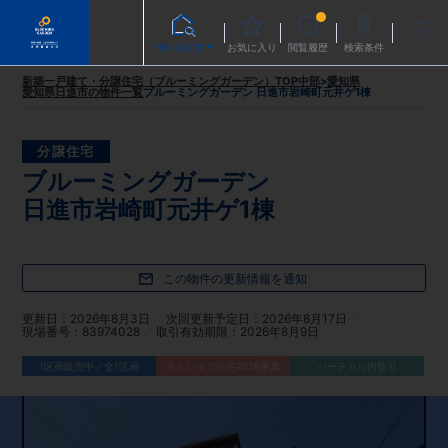
物件を探す
お気に入り
閲覧履歴
検索条件
新築一戸建て・分譲住宅（ブルーミングガーデン）TOP
中部
>
愛知県
愛知県日進市
の物件一覧
ブルーミングガーデン 日進市岩崎町元井ゲ1棟
分譲住宅
ブルーミングガーデン
日進市岩崎町元井ゲ1棟
この物件の更新情報を通知
更新日
2026年8月3日
次回更新予定日
2026年8月17日
現場番号
83974028
取引有効期限
2026年8月9日
1区画販売中／全1区画
みらいエコ住宅2026事業
バーチャル内覧可