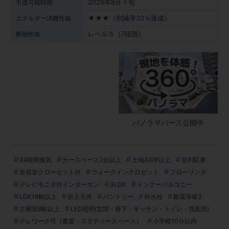
2026年8月下旬
引渡可能時期
★★★（削減率20％達成）
エネルギー消費性能
レベル５（7段階）
断熱性能
パノラマパース公開中
24時間換気
カースペース2台以上
土地40坪以上
並列駐車
全居室クローゼット付
ウォークインクロゼット
フローリング
テレビモニタ付インターホン
3LDK
インナーバルコニー
LDK18帖以上
折上天井
パントリー
外水栓
耐震等級3
主寝室8帖以上
LED照明(玄関・廊下・キッチン・トイレ・洗面所)
テレワーク可（書斎・スタディースペース）
小学校10分以内