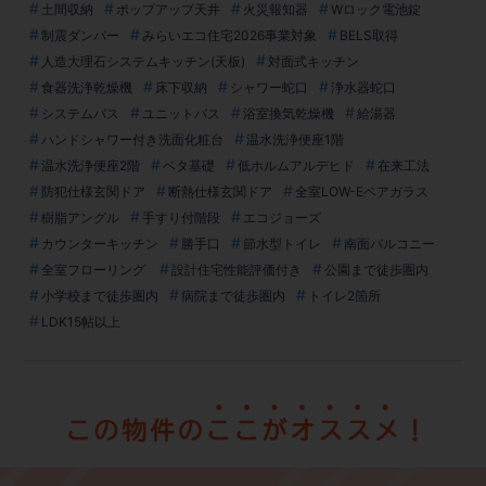
土間収納
ポップアップ天井
火災報知器
Wロック電池錠
制震ダンパー
みらいエコ住宅2026事業対象
BELS取得
人造大理石システムキッチン(天板)
対面式キッチン
食器洗浄乾燥機
床下収納
シャワー蛇口
浄水器蛇口
システムバス
ユニットバス
浴室換気乾燥機
給湯器
ハンドシャワー付き洗面化粧台
温水洗浄便座1階
温水洗浄便座2階
ベタ基礎
低ホルムアルデヒド
在来工法
防犯仕様玄関ドア
断熱仕様玄関ドア
全室LOW-Eペアガラス
樹脂アングル
手すり付階段
エコジョーズ
カウンターキッチン
勝手口
節水型トイレ
南面バルコニー
全室フローリング
設計住宅性能評価付き
公園まで徒歩圏内
小学校まで徒歩圏内
病院まで徒歩圏内
トイレ2箇所
LDK15帖以上