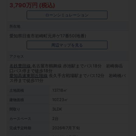
3,790万円 (税込)
ローンシミュレーション
所在地
愛知県日進市岩崎町元井ゲ17番50(地番)
周辺マップを見る
アクセス
名鉄豊田線
,名古屋市鶴舞線 赤池駅までバス18分 岩崎御岳
口バス停まで徒歩18分
愛知高速東部丘陵線
長久手古戦場駅までバス12分 岩崎橋バ
ス停まで徒歩11分
137.18㎡
土地面積
107.23㎡
建物面積
3LDK
間取り
2台
カースペース
2026年7月下旬
完成予定時期