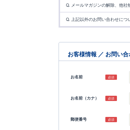
お客様相談窓口
よりご連絡
Q. メールマガジンの解除、他
下記のフォームよりご連絡をお
・
Q. 上記以外のお問い合わせにつ
メールマガジン解除フォーム
・
他決ご連絡フォーム
総合窓口
をご確認いただき
・
退会ご連絡フォーム
お客様情報 ／ お問い
お名前
必須
お名前（カナ）
必須
郵便番号
必須