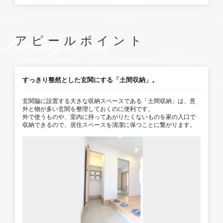
1号棟
2号棟
SwllingPoint
アピールポイント
すっきり整然とした玄関にする「土間収納」。
玄関脇に設置する大きな収納スペースである「土間収納」は、意
外と物が多い玄関を整理しておくのに便利です。
外で使うものや、室内に持ってあがりたくないものを家の入口で
収納できるので、居住スペースを清潔に保つことに繋がります。