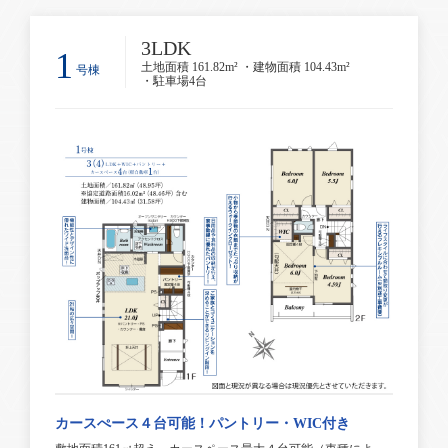
3LDK
1
土地面積 161.82m² ・建物面積 104.43m²
号棟
・駐車場4台
カースぺース４台可能！パントリー・WIC付き