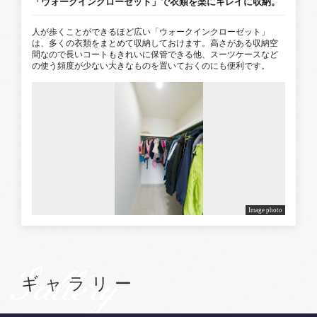
「ウォークインクローゼット」で衣類を楽にキレイに収納。
人が歩くことができるほど広い「ウォークインクローゼット」
は、多くの衣類をまとめて収納しておけます。高さがある収納空
間なので長いコートもきれいに保管できる他、スーツケースなど
の使う頻度が少ない大きなものを置いておくのにも便利です。
Image photo
Gallery
ギャラリー