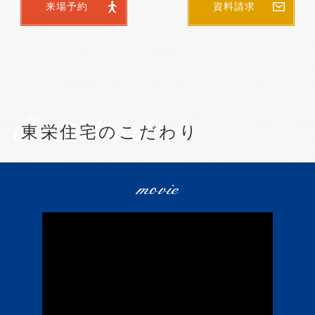
来場予約
資料請求
Commitment
東栄住宅のこだわり
movie