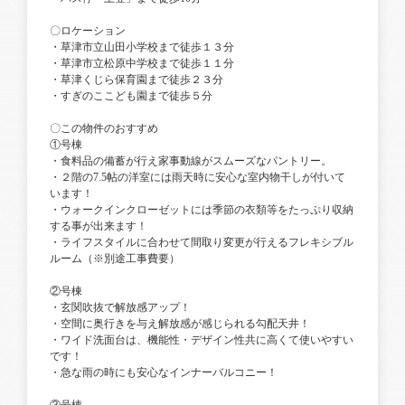
〇ロケーション
・草津市立山田小学校まで徒歩１３分
・草津市立松原中学校まで徒歩１１分
・草津くじら保育園まで徒歩２３分
・すぎのここども園まで徒歩５分
〇この物件のおすすめ
①号棟
・食料品の備蓄が行え家事動線がスムーズなパントリー。
・２階の7.5帖の洋室には雨天時に安心な室内物干しが付いて
います！
・ウォークインクローゼットには季節の衣類等をたっぷり収納
する事が出来ます！
・ライフスタイルに合わせて間取り変更が行えるフレキシブル
ルーム（※別途工事費要）
②号棟
・玄関吹抜で解放感アップ！
・空間に奥行きを与え解放感が感じられる勾配天井！
・ワイド洗面台は、機能性・デザイン性共に高くて使いやすい
です！
・急な雨の時にも安心なインナーバルコニー！