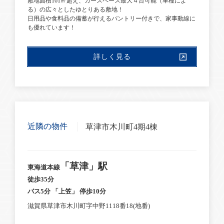
敷地面積161㎡超え、カースペース最大４台可能（車種によ
る）の広々としたゆとりある敷地！
日用品や食料品の備蓄が行えるパントリー付きで、家事動線に
も優れています！
詳しく見る
近隣の物件
草津市木川町4期4棟
「草津」駅
東海道本線
徒歩35分
バス5分 「上笠」 停歩10分
滋賀県草津市木川町字中野1118番18(地番)