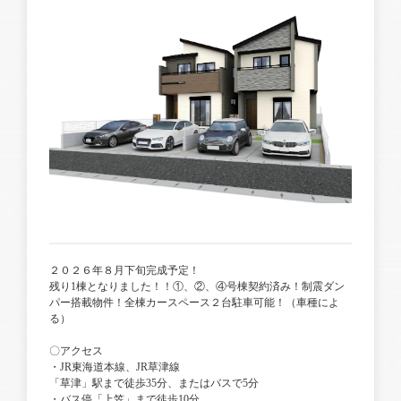
２０２６年８月下旬完成予定！
残り1棟となりました！！①、②、④号棟契約済み！制震ダン
パー搭載物件！全棟カースペース２台駐車可能！（車種によ
る）
〇アクセス
・JR東海道本線、JR草津線
「草津」駅まで徒歩35分、またはバスで5分
・バス停「上笠」まで徒歩10分