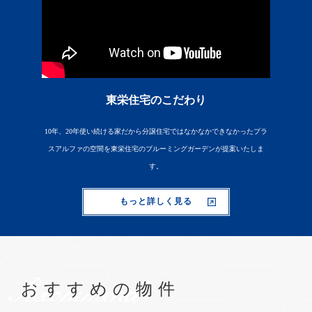
東栄住宅のこだわり
10年、20年使い続ける家だから分譲住宅ではなかなかできなかったプラ
スアルファの空間を東栄住宅のブルーミングガーデンが提案いたしま
す。
もっと詳しく見る
Recommend
おすすめの物件