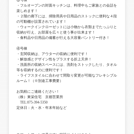
③号棟
・フルオープンの対面キッチンは、料理中もご家族との会話を
楽しめます！
・２階の廊下には、掃除用具や日用品のストックに便利な４段
の可動棚が設置されています！
・ウォークインクローゼットには小物から衣類までたっぷりと
収納が行え、お部屋を広々と使う事が出来ます！
・食料品や日用品の備蓄が行える大容量パントリー付き！
④号棟
・玄関収納は、アウターの収納に便利です！
・解放感とデザイン性をプラスする折上天井！
・洗面所の収納スペースには、洗剤をストックしたり、タオル
等を収納するのに便利です！
・ライフスタイルに合わせて間取り変更が可能なフレキシブル
ルーム！（※別途工事費要）
お気軽にご連絡ください！
（株）東栄住宅 京都営業所
TEL:075-394-5350
定休日：火・水・年末年始など